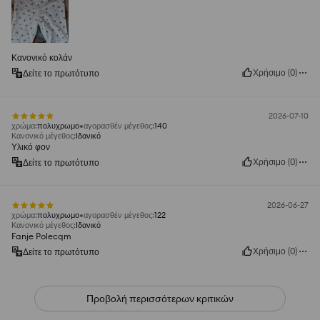
Κανονικό κολάν
Χρήσιμο
(
0
)
Δείτε το πρωτότυπο
2026-07-10
χρώμα
:
πολυχρωμο
αγορασθέν μέγεθος
:
140
Κανονικό μέγεθος
:
Ιδανικό
Υλικό φον
Χρήσιμο
(
0
)
Δείτε το πρωτότυπο
2026-06-27
χρώμα
:
πολυχρωμο
αγορασθέν μέγεθος
:
122
Κανονικό μέγεθος
:
Ιδανικό
Fanje Polecqm
Χρήσιμο
(
0
)
Δείτε το πρωτότυπο
Προβολή περισσότερων κριτικών