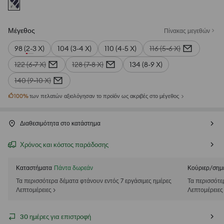
Μέγεθος
Πίνακας μεγεθών
98 (2-3 Χ)
104 (3-4 Χ)
110 (4-5 Χ)
116 (5-6 Χ)
122 (6-7 Χ)
128 (7-8 Χ)
134 (8-9 Χ)
140 (9-10 Χ)
100
%
των πελατών αξιολόγησαν το προϊόν ως ακριβές στο μέγεθος
Διαθεσιμότητα στο κατάστημα
Χρόνος και κόστος παράδοσης
Καταστήματα
Πάντα δωρεάν
Κούριερ/σημ
Τα περισσότερα δέματα φτάνουν εντός 7 εργάσιμες ημέρες
Τα περισσότε
Λεπτομέρειες >
Λεπτομέρειες
30 ημέρες για επιστροφή