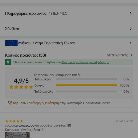
Πληροφορίες προϊόντος
481EJ-MLC
Σύνθεση
Ανήκουμε στην Ευρωπαϊκή Ένωση
Κριτικές προϊόντος
(
33
)
Δείτε κριτικές
Όλες οι κριτικές είναι επαληθευμένες
Πώς να προσθέσεις μια αξιολόγηση;
Το προϊόν σου εφάρμοσε καλά;
4,9/5
Πολύ μικρό
0
%
Ιδανικό
100
%
Πολύ μεγάλο
0
%
Top 16% καλύτερη αξιολόγηση
στην κατηγορία Πολυσυσκευασίες
2026-07-22
χρώμα
:
πολυχρωμο
αγορασθέν μέγεθος
:
110
Κανονικό μέγεθος
:
Ιδανικό