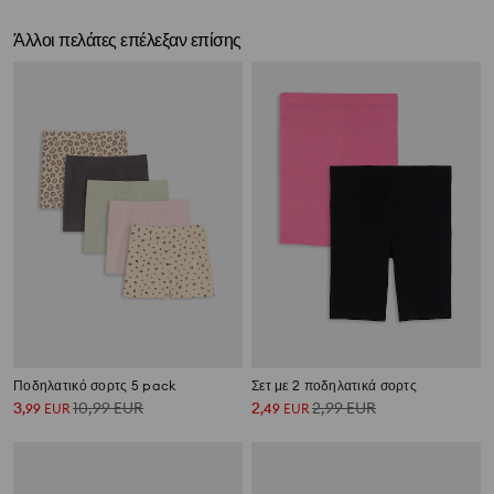
Άλλοι πελάτες επέλεξαν επίσης
Ποδηλατικό σορτς 5 pack
Σετ με 2 ποδηλατικά σορτς
3
10,99
EUR
2
2,99
EUR
,
99
EUR
,
49
EUR