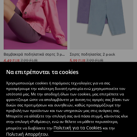
Βαμβακερά ποδηλατικά σορτς 3 pack
Σορτς ποδηλασίας 2 pack
6
7,99
EUR
5
7,99
EUR
,
49
EUR
,
99
EUR
Να επιτρέπονται τα cookies
Χρησιμοποιούμε cookies ή παρόμοιες τεχνολογίες για να σας
προσφέρουμε την καλύτερη δυνατή εμπειρία ενώ χρησιμοποιείτε τον
ιστότοπό μας. Με την αποδοχή όλων των cookies, μας επιτρέπετε να
φροντίζουμε ώστε να απολαμβάνετε με άνεση τις αγορές σας βάσει των
δικών σας προτιμήσεων και συνηθειών, καθώς προσαρμόζουμε την
προβολή των προϊόντων και των υπηρεσιών μας στις ανάγκες σας.
Μπορείτε να αλλάξετε την επιλογή σας ανά πάσα στιγμή, κάνοντας κλικ
στην επιλογή «Ρυθμίσεις», ενώ αν θέλετε να μάθετε περισσότερα,
Πολιτική για τα Cookies
μπορείτε να διαβάσετε την
και την
Πολιτική Απορρήτου
.