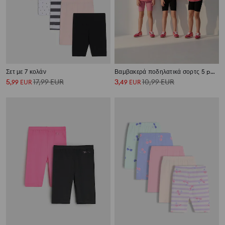
Σετ με 7 κολάν
Βαμβακερά ποδηλατικά σορτς 5 pack
5
17,99
EUR
3
10,99
EUR
,
99
EUR
,
49
EUR