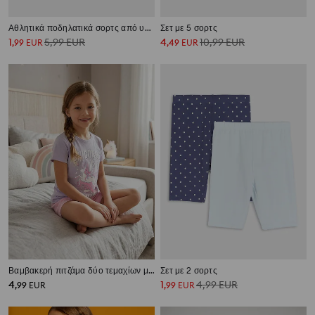
Αθλητικά ποδηλατικά σορτς από υλικό γρήγορης στεγνώματος 2 τεμάχια Active
Σετ με 5 σορτς
1
5,99
EUR
4
10,99
EUR
,
99
EUR
,
49
EUR
Βαμβακερή πιτζάμα δύο τεμαχίων με στάμπα μονόκερου
Σετ με 2 σορτς
4
1
4,99
EUR
,
99
EUR
,
99
EUR