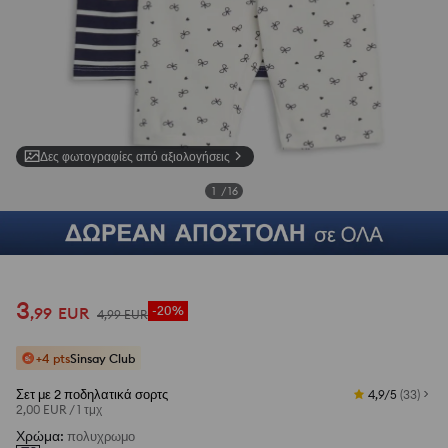
Δες φωτογραφίες από αξιολογήσεις
1
/
16
3
,
99
EUR
-20%
4
,
99
EUR
+4 pts
Sinsay Club
Σετ με 2 ποδηλατικά σορτς
4,9/5
(
33
)
2,00 EUR
/
1 τμχ
Χρώμα
:
πολυχρωμο