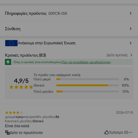
Πληροφορίες προϊόντος
009CR-01X
Σύνθεση
Ανήκουμε στην Ευρωπαϊκή Ένωση
Κριτικές προϊόντος
(
83
)
Δείτε κριτικές
Όλες οι κριτικές είναι επαληθευμένες
Πώς να προσθέσεις μια αξιολόγηση;
Το προϊόν σου εφάρμοσε καλά;
4,9/5
Πολύ μικρό
6
%
Ιδανικό
83
%
Πολύ μεγάλο
10
%
2026-07-15
χρώμα
:
κρεμ
αγορασθέν μέγεθος
:
86
Κανονικό μέγεθος
:
Ιδανικό
Είναι όλα καλά
Χρήσιμο
(
0
)
Δείτε το πρωτότυπο