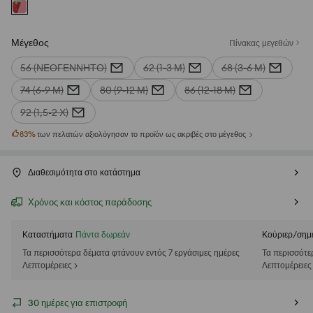
Μέγεθος
Πίνακας μεγεθών
56 (ΝΕΟΓΈΝΝΗΤΟ)
62 (1-3 Μ)
68 (3-6 Μ)
74 (6-9 Μ)
80 (9-12 Μ)
86 (12-18 Μ)
92 (1,5-2 Χ)
83
%
των πελατών αξιολόγησαν το προϊόν ως ακριβές στο μέγεθος
Διαθεσιμότητα στο κατάστημα
Χρόνος και κόστος παράδοσης
Καταστήματα
Πάντα δωρεάν
Κούριερ/σημ
Τα περισσότερα δέματα φτάνουν εντός 7 εργάσιμες ημέρες
Τα περισσότε
Λεπτομέρειες >
Λεπτομέρειες
30 ημέρες για επιστροφή