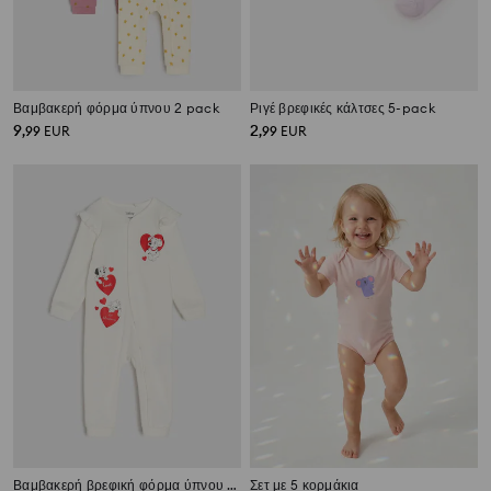
Βαμβακερή φόρμα ύπνου 2 pack
Ριγέ βρεφικές κάλτσες 5-pack
9
2
,
99
EUR
,
99
EUR
Βαμβακερή βρεφική φόρμα ύπνου 101 Dalmatians
Σετ με 5 κορμάκια