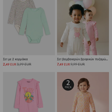
Σετ με 2 κορμάκια
Σετ βαμβακερών βρεφικών πυζαμών με βολάν 2 pack
2
3,99
EUR
7
9,99
EUR
,
49
EUR
,
49
EUR