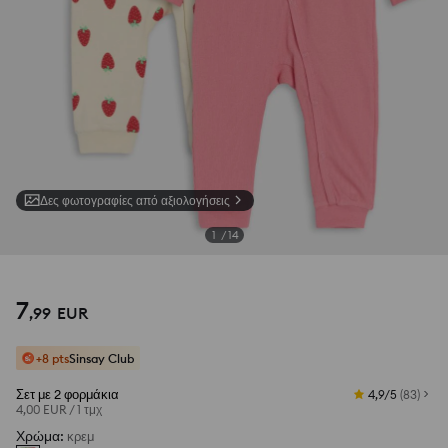
Δες φωτογραφίες από αξιολογήσεις
1
/
14
7
,
99
EUR
+8 pts
Sinsay Club
Σετ με 2 φορμάκια
4,9/5
(
83
)
4,00 EUR
/
1 τμχ
Χρώμα
:
κρεμ