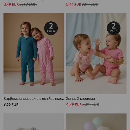
3
5,49
EUR
3
9,99
EUR
,
49
EUR
,
99
EUR
Βαμβακερά φορμάκια από ελαστικό ζέρσεϊ με φερμουάρ, συσκευασία 2 τεμαχίων
Σετ με 2 κορμάκια
9
4
5,99
EUR
,
99
EUR
,
49
EUR