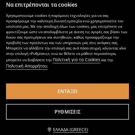
Να επιτρέπονται τα cookies
Σαλοπέτα με πουά
Χριστουγεννιάτικο φορμάκι
3
8
Χρησιμοποιούμε cookies ή παρόμοιες τεχνολογίες για να σας
,
99
EUR
,
99
EUR
προσφέρουμε την καλύτερη δυνατή εμπειρία ενώ χρησιμοποιείτε τον
ιστότοπό μας. Με την αποδοχή όλων των cookies, μας επιτρέπετε να
φροντίζουμε ώστε να απολαμβάνετε με άνεση τις αγορές σας βάσει των
δικών σας προτιμήσεων και συνηθειών, καθώς προσαρμόζουμε την
προβολή των προϊόντων και των υπηρεσιών μας στις ανάγκες σας.
Μπορείτε να αλλάξετε την επιλογή σας ανά πάσα στιγμή, κάνοντας κλικ
στην επιλογή «Ρυθμίσεις», ενώ αν θέλετε να μάθετε περισσότερα,
Πολιτική για τα Cookies
μπορείτε να διαβάσετε την
και την
Πολιτική Απορρήτου
.
ΕΝΤΆΞΕΙ
ΡΥΘΜΊΣΕΙΣ
Σετ με 3 κορμάκια
Ριμπ κορμάκι με κέντημα
3
5,49
EUR
2
,
99
EUR
,
99
EUR
Ειδοποίησέ με
ΕΛΛΆΔΑ (GREECE)