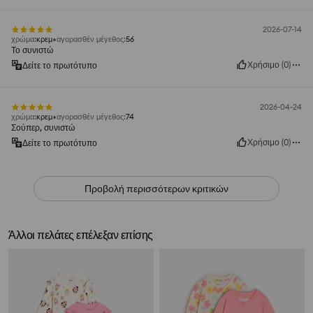
2026-07-14
χρώμα
:
κρεμ
αγορασθέν μέγεθος
:
56
Το συνιστώ
Χρήσιμο
(
0
)
Δείτε το πρωτότυπο
2026-04-24
χρώμα
:
κρεμ
αγορασθέν μέγεθος
:
74
Σούπερ, συνιστώ
Χρήσιμο
(
0
)
Δείτε το πρωτότυπο
Προβολή περισσότερων κριτικών
Άλλοι πελάτες επέλεξαν επίσης