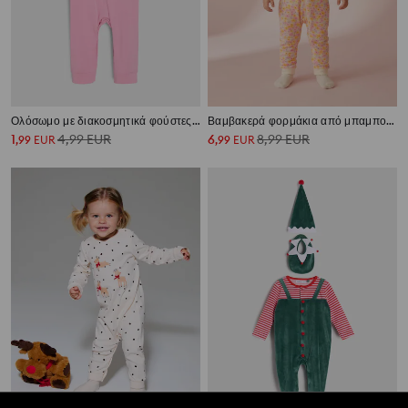
Ολόσωμο με διακοσμητικά φούστες Looney Tunes
Βαμβακερά φορμάκια από μπαμπού με λουλουδάτο μοτίβο και φερμουάρ, συσκευασία 2 τεμαχίων
1
4,99
EUR
6
8,99
EUR
,
99
EUR
,
99
EUR