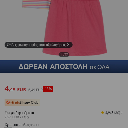
Δες φωτογραφίες από αξιολογήσεις
1
/
17
4
,
49
EUR
-18%
5
,
49
EUR
+5 pts
Sinsay Club
Σετ με 2 φορέματα
4,9/5
(
30
)
2,25 EUR
/
1 τμχ
Χρώμα
:
πολυχρωμο