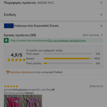
Πληροφορίες προϊόντος
865DB-MLC
Σύνθεση
Ανήκουμε στην Ευρωπαϊκή Ένωση
Κριτικές προϊόντος
(
30
)
Δείτε κριτικές
Όλες οι κριτικές είναι επαληθευμένες
Πώς να προσθέσεις μια αξιολόγηση;
Το προϊόν σου εφάρμοσε καλά;
4,9/5
Πολύ μικρό
0
%
Ιδανικό
94
%
Πολύ μεγάλο
6
%
Καλύτερη αξιολόγηση
στην κατηγορία Παιδικά
2026-04-21
χρώμα
:
πολυχρωμο
αγορασθέν μέγεθος
:
68
Κανονικό μέγεθος
:
Ιδανικό