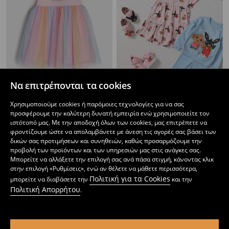
Να επιτρέπονται τα cookies
Φόρεμα με τούλινο κάτω μέρος Care Bears
Φόρεμα με τύπωμα Bing
4
5,99
EUR
1
3,99
EUR
Χρησιμοποιούμε cookies ή παρόμοιες τεχνολογίες για να σας
,
49
EUR
,
49
EUR
προσφέρουμε την καλύτερη δυνατή εμπειρία ενώ χρησιμοποιείτε τον
ιστότοπό μας. Με την αποδοχή όλων των cookies, μας επιτρέπετε να
φροντίζουμε ώστε να απολαμβάνετε με άνεση τις αγορές σας βάσει των
δικών σας προτιμήσεων και συνηθειών, καθώς προσαρμόζουμε την
προβολή των προϊόντων και των υπηρεσιών μας στις ανάγκες σας.
Μπορείτε να αλλάξετε την επιλογή σας ανά πάσα στιγμή, κάνοντας κλικ
στην επιλογή «Ρυθμίσεις», ενώ αν θέλετε να μάθετε περισσότερα,
Πολιτική για τα Cookies
μπορείτε να διαβάσετε την
και την
Πολιτική Απορρήτου
.