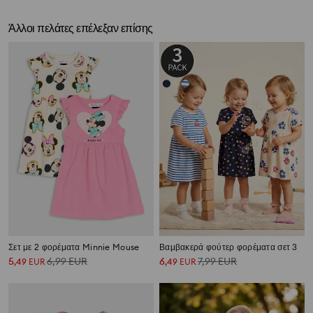
Άλλοι πελάτες επέλεξαν επίσης
Σετ με 2 φορέματα Minnie Mouse
Βαμβακερά φούτερ φορέματα σετ 3
5
6,99
EUR
6
7,99
EUR
,
49
EUR
,
49
EUR