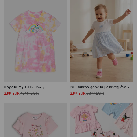
Φόρεμα My Little Pony
Βαμβακερό φόρεμα με κεντημένο λουλούδι
2
4,49
EUR
2
5,99
EUR
,
99
EUR
,
99
EUR