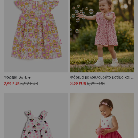
Φόρεμα Barbie
Φόρεμα με λουλουδάτο μοτίβο και σούρες
2
5,99
EUR
3
5,99
EUR
,
99
EUR
,
99
EUR