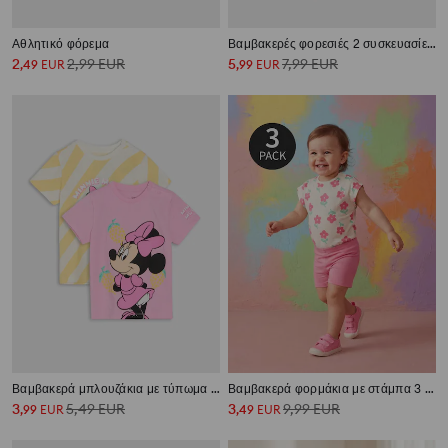
Αθλητικό φόρεμα
Βαμβακερές φορεσιές 2 συσκευασίες Minnie Mouse
2
2,99
EUR
5
7,99
EUR
,
49
EUR
,
99
EUR
Βαμβακερά μπλουζάκια με τύπωμα 2 τεμ Minnie Mouse
Βαμβακερά φορμάκια με στάμπα 3 pack
3
5,49
EUR
3
9,99
EUR
,
99
EUR
,
49
EUR