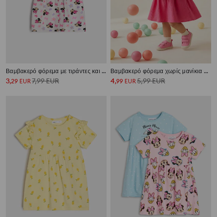
Βαμβακερό φόρεμα με τιράντες και βολάν Minnie Mouse
Βαμβακερό φόρεμα χωρίς μανίκια με κεντημένα σμέουρα
3
7,99
EUR
4
5,99
EUR
,
29
EUR
,
99
EUR