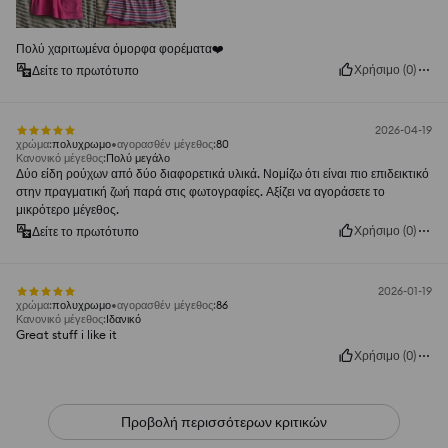
Πολύ χαριτωμένα όμορφα φορέματα❤️
Χρήσιμο
(
0
)
Δείτε το πρωτότυπο
2026-04-19
χρώμα
:
πολυχρωμο
αγορασθέν μέγεθος
:
80
Κανονικό μέγεθος
:
Πολύ μεγάλο
Δύο είδη ρούχων από δύο διαφορετικά υλικά. Νομίζω ότι είναι πιο επιδεικτικό
στην πραγματική ζωή παρά στις φωτογραφίες. Αξίζει να αγοράσετε το
μικρότερο μέγεθος.
Χρήσιμο
(
0
)
Δείτε το πρωτότυπο
2026-01-19
χρώμα
:
πολυχρωμο
αγορασθέν μέγεθος
:
86
Κανονικό μέγεθος
:
Ιδανικό
Great stuff i like it
Χρήσιμο
(
0
)
Προβολή περισσότερων κριτικών