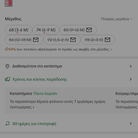
Μέγεθος
Πίνακας μεγεθών
68 (3-6 Μ)
74 (6-9 Μ)
80 (9-12 Μ)
86 (12-18 Μ)
92 (1,5-2 Χ)
98 (2-3 Χ)
94
%
των πελατών αξιολόγησαν το προϊόν ως ακριβές στο μέγεθος
Διαθεσιμότητα στο κατάστημα
Χρόνος και κόστος παράδοσης
Καταστήματα
Πάντα δωρεάν
Κούριερ/σημ
Τα περισσότερα δέματα φτάνουν εντός 7 εργάσιμες ημέρες
Τα περισσότε
Λεπτομέρειες >
Λεπτομέρειες
30 ημέρες για επιστροφή