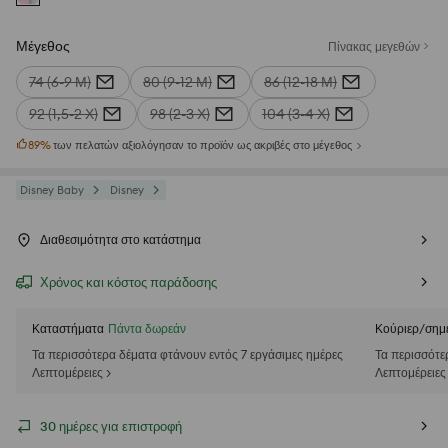
Μέγεθος
Πίνακας μεγεθών
74 (6-9 Μ)
80 (9-12 Μ)
86 (12-18 Μ)
92 (1,5-2 Χ)
98 (2-3 Χ)
104 (3-4 Χ)
89
%
των πελατών αξιολόγησαν το προϊόν ως ακριβές στο μέγεθος
Disney Baby
Disney
Διαθεσιμότητα στο κατάστημα
Χρόνος και κόστος παράδοσης
Καταστήματα
Πάντα δωρεάν
Κούριερ/σημ
Τα περισσότερα δέματα φτάνουν εντός 7 εργάσιμες ημέρες
Τα περισσότε
Λεπτομέρειες >
Λεπτομέρειες
30 ημέρες για επιστροφή