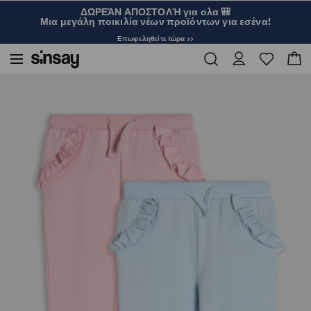
ΔΩΡΕΆΝ ΑΠΟΣΤΟΛΉ για ολα 🎒
Μια μεγάλη ποικιλία νέων προϊόντων για εσένα!
Επωφεληθείτε τώρα >>