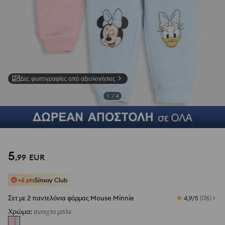
Δες φωτογραφίες από αξιολογήσεις
1
/
4
5
,
99
EUR
+6 pts
Sinsay Club
Σετ με 2 παντελόνια φόρμας Mouse Minnie
4,9/5
(
176
)
Χρώμα
:
ανοιχτο μπλε