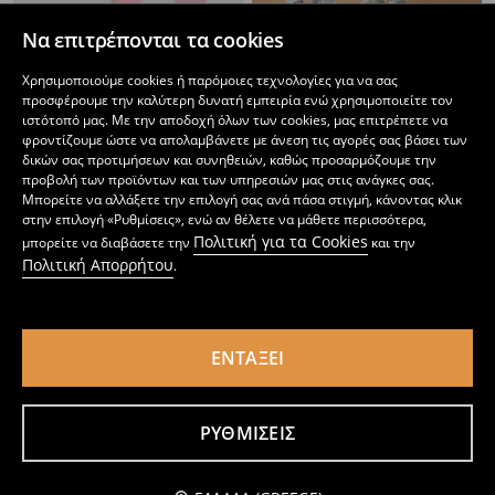
Να επιτρέπονται τα cookies
Σετ με 3 παντελόνια φόρμας jogger
Βαμβακερές φόρμες jogger, συσκευασία 2 τεμαχίων
8
2
4,99
EUR
Χρησιμοποιούμε cookies ή παρόμοιες τεχνολογίες για να σας
,
99
EUR
,
49
EUR
προσφέρουμε την καλύτερη δυνατή εμπειρία ενώ χρησιμοποιείτε τον
ιστότοπό μας. Με την αποδοχή όλων των cookies, μας επιτρέπετε να
φροντίζουμε ώστε να απολαμβάνετε με άνεση τις αγορές σας βάσει των
δικών σας προτιμήσεων και συνηθειών, καθώς προσαρμόζουμε την
προβολή των προϊόντων και των υπηρεσιών μας στις ανάγκες σας.
Μπορείτε να αλλάξετε την επιλογή σας ανά πάσα στιγμή, κάνοντας κλικ
στην επιλογή «Ρυθμίσεις», ενώ αν θέλετε να μάθετε περισσότερα,
Πολιτική για τα Cookies
μπορείτε να διαβάσετε την
και την
Πολιτική Απορρήτου
.
ΕΝΤΆΞΕΙ
ΡΥΘΜΊΣΕΙΣ
Σετ με 2 παντελόνια φόρμας jogger
Παντελόνι φόρμας Stitch
4
5,99
EUR
3
,
49
EUR
,
99
EUR
Ειδοποίησέ με