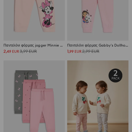
Παντελόνι φόρμας jogger Minnie Mouse
Παντελόνι φόρμας Gabby's Dollhouse
2
3,99
EUR
1
2,99
EUR
,
49
EUR
,
99
EUR