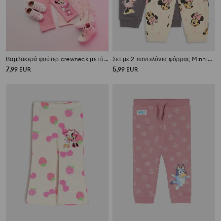
Βαμβακερά φούτερ crewneck με τύπωμα 2 pack Minnie Mouse
Σετ με 2 παντελόνια φόρμας Minnie Mouse
7
5
,
99
EUR
,
99
EUR