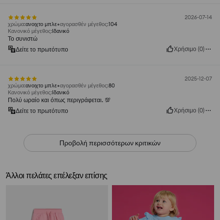
2026-07-14
χρώμα
:
ανοιχτο μπλε
αγορασθέν μέγεθος
:
104
Κανονικό μέγεθος
:
Ιδανικό
Το συνιστώ
Χρήσιμο
(
0
)
Δείτε το πρωτότυπο
2025-12-07
χρώμα
:
ανοιχτο μπλε
αγορασθέν μέγεθος
:
80
Κανονικό μέγεθος
:
Ιδανικό
Πολύ ωραίο και όπως περιγράφεται. 💯
Χρήσιμο
(
0
)
Δείτε το πρωτότυπο
Προβολή περισσότερων κριτικών
Άλλοι πελάτες επέλεξαν επίσης