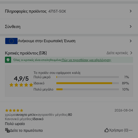
Πληροφορίες προϊόντος
4715T-50X
Σύνθεση
Ανήκουμε στην Ευρωπαϊκή Ένωση
Κριτικές προϊόντος
(
176
)
Δείτε κριτικές
Όλες οι κριτικές είναι επαληθευμένες
Πώς να προσθέσεις μια αξιολόγηση;
Το προϊόν σου εφάρμοσε καλά;
4,9/5
Πολύ μικρό
1
%
Ιδανικό
89
%
Πολύ μεγάλο
10
%
2026-08-04
χρώμα
:
ανοιχτο μπλε
αγορασθέν μέγεθος
:
80
Κανονικό μέγεθος
:
Ιδανικό
Πολύ ωραίο
Χρήσιμο
(
0
)
Δείτε το πρωτότυπο