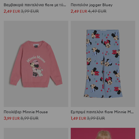
Βαμβακερά παντελόνια flare με τύπωμα Minnie Mouse
Παντελόνι jogger Bluey
2
3,99
EUR
2
4,49
EUR
,
49
EUR
,
49
EUR
Πουλόβερ Minnie Mouse
Εμπριμέ παντελόνι flare Minnie Mouse
3
8,99
EUR
1
3,99
EUR
,
99
EUR
,
49
EUR