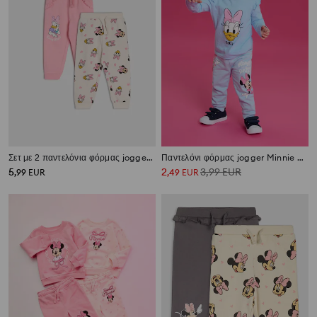
Σετ με 2 παντελόνια φόρμας jogger Minnie and Daisy
Παντελόνι φόρμας jogger Minnie and Daisy
5
2
3,99
EUR
,
99
EUR
,
49
EUR