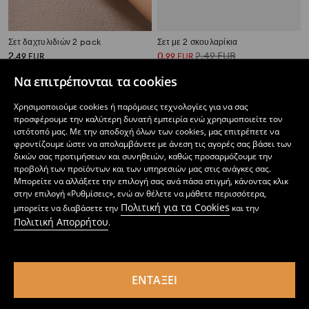
Σετ δαχτυλιδιών 2 pack
Σετ με 2 σκουλαρίκια
2
0
2,49
EUR
,
49
EUR
,
99
EUR
Να επιτρέπονται τα cookies
Χρησιμοποιούμε cookies ή παρόμοιες τεχνολογίες για να σας
προσφέρουμε την καλύτερη δυνατή εμπειρία ενώ χρησιμοποιείτε τον
ιστότοπό μας. Με την αποδοχή όλων των cookies, μας επιτρέπετε να
φροντίζουμε ώστε να απολαμβάνετε με άνεση τις αγορές σας βάσει των
δικών σας προτιμήσεων και συνηθειών, καθώς προσαρμόζουμε την
προβολή των προϊόντων και των υπηρεσιών μας στις ανάγκες σας.
Μπορείτε να αλλάξετε την επιλογή σας ανά πάσα στιγμή, κάνοντας κλικ
στην επιλογή «Ρυθμίσεις», ενώ αν θέλετε να μάθετε περισσότερα,
Πολιτική για τα Cookies
μπορείτε να διαβάσετε την
και την
Πολιτική Απορρήτου
.
ΕΝΤΆΞΕΙ
Σετ με 2 σκουλαρίκια
Σετ χρυσών σκουλαρικιών
0
2,49
EUR
1
4,49
EUR
,
99
EUR
,
49
EUR