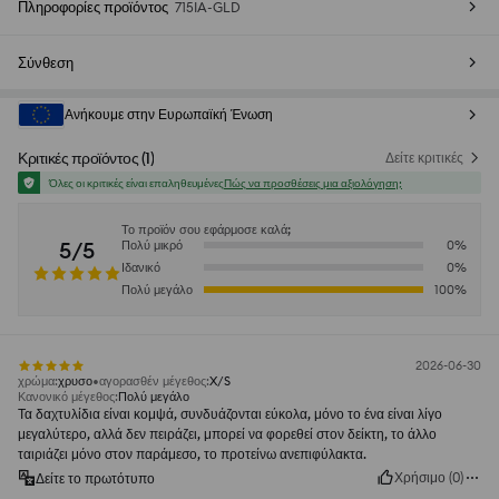
Πληροφορίες προϊόντος
715IA-GLD
Σύνθεση
Ανήκουμε στην Ευρωπαϊκή Ένωση
Κριτικές προϊόντος
(
1
)
Δείτε κριτικές
Όλες οι κριτικές είναι επαληθευμένες
Πώς να προσθέσεις μια αξιολόγηση;
Το προϊόν σου εφάρμοσε καλά;
5/5
Πολύ μικρό
0
%
Ιδανικό
0
%
Πολύ μεγάλο
100
%
2026-06-30
χρώμα
:
χρυσο
αγορασθέν μέγεθος
:
X/S
Κανονικό μέγεθος
:
Πολύ μεγάλο
Τα δαχτυλίδια είναι κομψά, συνδυάζονται εύκολα, μόνο το ένα είναι λίγο
μεγαλύτερο, αλλά δεν πειράζει, μπορεί να φορεθεί στον δείκτη, το άλλο
ταιριάζει μόνο στον παράμεσο, το προτείνω ανεπιφύλακτα.
Χρήσιμο
(
0
)
Δείτε το πρωτότυπο