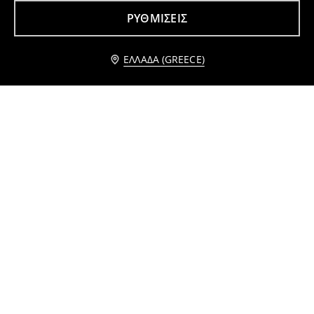
ΡΥΘΜΊΣΕΙΣ
Ειδοποίησέ με
ΕΛΛΆΔΑ (GREECE)
Σετ σκουλαρίκια 5 τεμάχια
Σετ με 5 ζεύγη κάλτσες
2
2
,
99
EUR
,
49
EUR