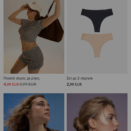
Πλεκτό σορτς με ρίγες
Σετ με 2 στριγνκ
4
9,99
EUR
2
,
99
EUR
,
99
EUR