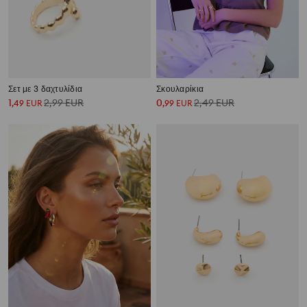
Σετ με 3 δαχτυλίδια
Σκουλαρίκια
1
2,99
EUR
0
2,49
EUR
,
49
EUR
,
99
EUR