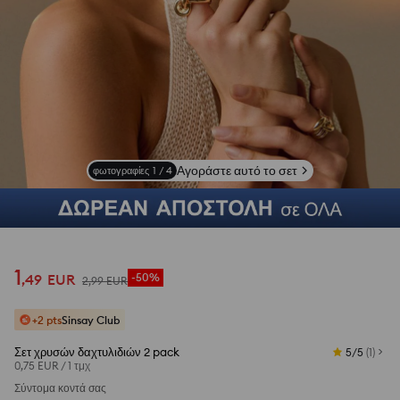
Αγοράστε αυτό το σετ
φωτογραφίες
1
/
4
1
,
49
EUR
-50%
2
,
99
EUR
+2 pts
Sinsay Club
Σετ χρυσών δαχτυλιδιών 2 pack
5/5
(
1
)
0,75 EUR
/
1 τμχ
Σύντομα κοντά σας