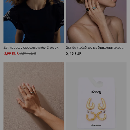
Σετ χρυσών σκουλαρικιών 2 pack
Σετ δαχτυλιδιών με διακοσμητικές πέτρες 2 pack
0
2,99
EUR
2
,
99
EUR
,
49
EUR