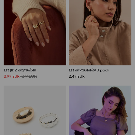
Σετ με 2 δαχτυλίδια
Σετ δαχτυλιδιών 3 pack
0
1,99
EUR
2
,
99
EUR
,
49
EUR