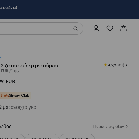
α εσένα!
Ο
 2 ζεστά φούτερ με στάμπα
4,9/5
(
87
)
0 EUR
/
1 τμχ
99
EUR
+9 pts
Sinsay Club
ώμα
:
ανοιχτό γκρι
γεθος
Πίνακας μεγεθών