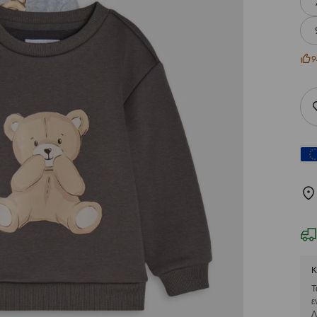
9
Κ
Τ
ε
Λ