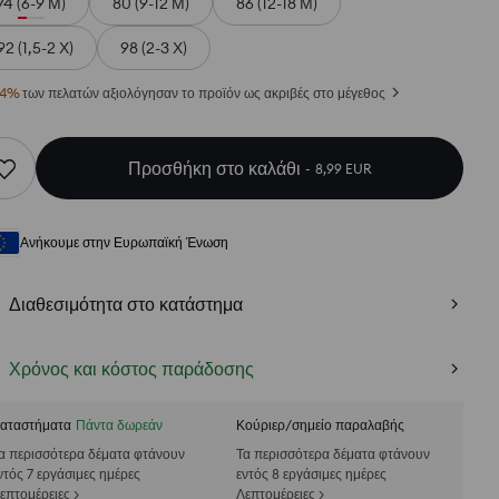
74 (6-9 Μ)
80 (9-12 Μ)
86 (12-18 Μ)
92 (1,5-2 Χ)
98 (2-3 Χ)
4
%
των πελατών αξιολόγησαν το προϊόν ως ακριβές στο μέγεθος
Προσθήκη στο καλάθι
8,99 EUR
Ανήκουμε στην Ευρωπαϊκή Ένωση
Διαθεσιμότητα στο κατάστημα
Χρόνος και κόστος παράδοσης
αταστήματα
Πάντα δωρεάν
Κούριερ/σημείο παραλαβής
α περισσότερα δέματα φτάνουν
Τα περισσότερα δέματα φτάνουν
ντός 7 εργάσιμες ημέρες
εντός 8 εργάσιμες ημέρες
επτομέρειες >
Λεπτομέρειες >