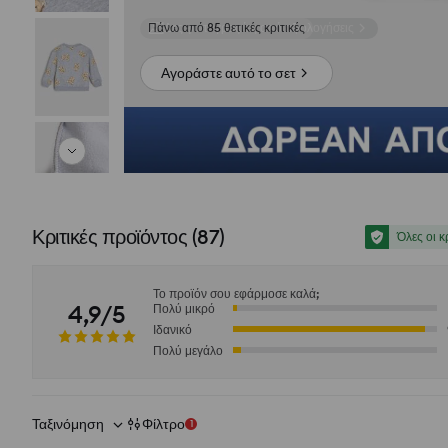
Δες φωτογραφίες από αξιολογήσεις
Αγοράστε αυτό το σετ
Κριτικές προϊόντος
(
87
)
Όλες οι κ
Το προϊόν σου εφάρμοσε καλά;
4,9/5
Πολύ μικρό
Ιδανικό
Πολύ μεγάλο
Ταξινόμηση
Φίλτρο
1