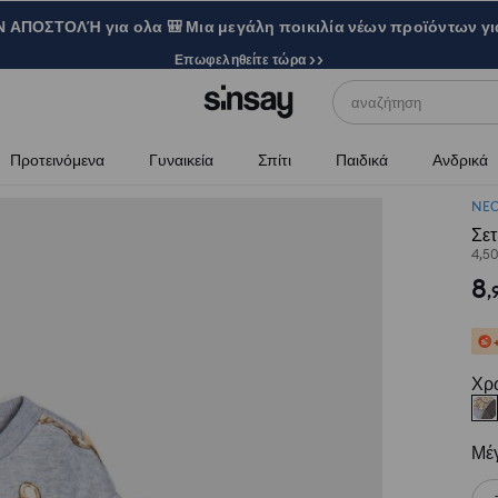
ΑΠΟΣΤΟΛΉ για ολα 🎒 Μια μεγάλη ποικιλία νέων προϊόντων γι
Επωφεληθείτε τώρα >>
αναζήτηση
Προτεινόμενα
Γυναικεία
Σπίτι
Παιδικά
Ανδρικά
NE
Σετ
4,5
8
,
Χρ
Μέ