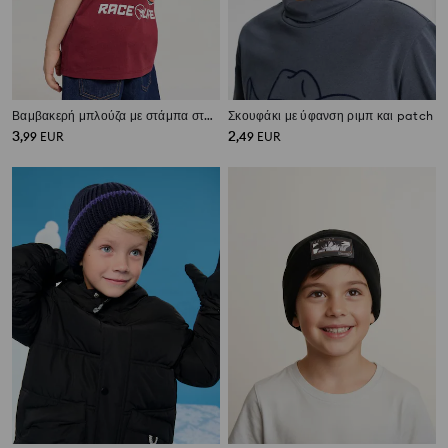
Βαμβακερή μπλούζα με στάμπα στην πλάτη Hot Wheels
Σκουφάκι με ύφανση ριμπ και patch
3
2
,
99
EUR
,
49
EUR