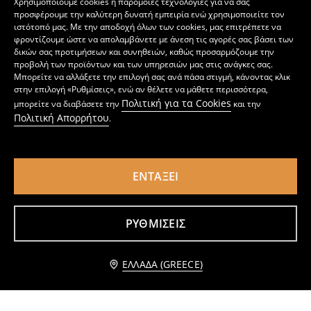
Χρησιμοποιούμε cookies ή παρόμοιες τεχνολογίες για να σας
προσφέρουμε την καλύτερη δυνατή εμπειρία ενώ χρησιμοποιείτε τον
ιστότοπό μας. Με την αποδοχή όλων των cookies, μας επιτρέπετε να
φροντίζουμε ώστε να απολαμβάνετε με άνεση τις αγορές σας βάσει των
δικών σας προτιμήσεων και συνηθειών, καθώς προσαρμόζουμε την
προβολή των προϊόντων και των υπηρεσιών μας στις ανάγκες σας.
Μπορείτε να αλλάξετε την επιλογή σας ανά πάσα στιγμή, κάνοντας κλικ
στην επιλογή «Ρυθμίσεις», ενώ αν θέλετε να μάθετε περισσότερα,
Πολιτική για τα Cookies
μπορείτε να διαβάσετε την
και την
Πολιτική Απορρήτου
.
ΕΝΤΆΞΕΙ
Βαμβακερό καπέλο με πατς
Ριμπ σκουφάκι με τύπωμα
2
2
,
49
EUR
,
49
EUR
ΡΥΘΜΊΣΕΙΣ
Προσθήκη στο καλάθι
ΕΛΛΆΔΑ (GREECE)
3,99 EUR