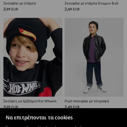
Σκουφάκι με στάμπα
Σκουφάκι με στάμπα Dragon Ball
2
2
,
99
EUR
,
49
EUR
Σκούφος με έμβλημα Hot Wheels
Ριμπ σκουφάκι με επιγραφή
3
2
,
99
EUR
,
49
EUR
Να επιτρέπονται τα cookies