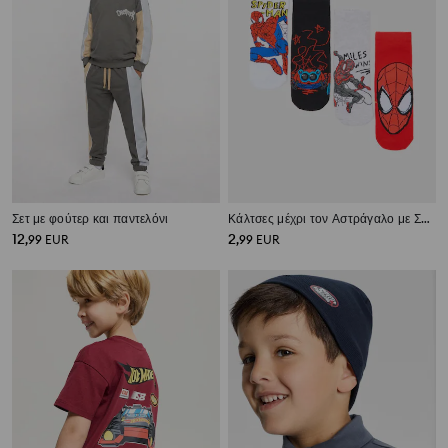
Σετ με φούτερ και παντελόνι
Κάλτσες μέχρι τον Αστράγαλο με Σχέδιο Spider-Man 4 Τεμ.
12
2
,
99
EUR
,
99
EUR