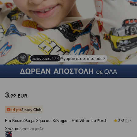
Αγοράστε αυτό το σετ
φωτογραφίες
1
/
4
3
,
99
EUR
+4 pts
Sinsay Club
Ριπ Κουκούλα με Σήμα και Κέντημα – Hot Wheels x Ford
5/5
(
1
)
Χρώμα
:
ναυτικο μπλε