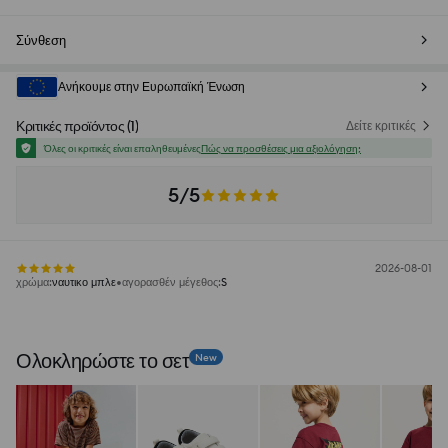
Σύνθεση
Ανήκουμε στην Ευρωπαϊκή Ένωση
Κριτικές προϊόντος
(
1
)
Δείτε κριτικές
Όλες οι κριτικές είναι επαληθευμένες
Πώς να προσθέσεις μια αξιολόγηση;
5/5
2026-08-01
χρώμα
:
ναυτικο μπλε
αγορασθέν μέγεθος
:
S
Ολοκληρώστε το σετ
New