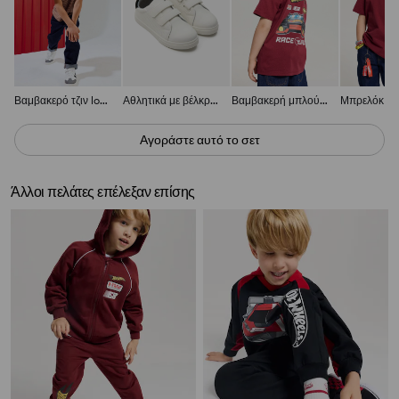
Βαμβακερό τζιν loose tapered
Αθλητικά με βέλκρο, δερμάτινο πάτο και μελανζέ επένδυση
Βαμβακερή μπλούζα με στάμπα στην πλάτη Hot Wheels
Αγοράστε αυτό το σετ
Άλλοι πελάτες επέλεξαν επίσης