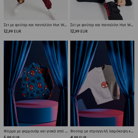
Σετ με φούτερ και παντελόνι Hot Wheels
Σετ με φούτερ και παντελόνι Hot Wheels
12
12
,
99
EUR
,
99
EUR
Φόρμα με φερμουάρ και γιακά από polar Spider-Man
Φούτερ με στρογγυλή λαιμόκοψη και στάμπα Spider-Man
5
4
,
99
EUR
,
99
EUR