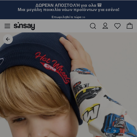
ΔΩΡΕΆΝ ΑΠΟΣΤΟΛΉ για ολα 🎒
Μια μεγάλη ποικιλία νέων προϊόντων για εσένα!
Επωφεληθείτε τώρα >>