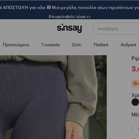
ΑΠΟΣΤΟΛΉ για ολα 🎒 Μια μεγάλη ποικιλία νέων προϊόντων γι
Επωφεληθείτε τώρα >>
αναζήτηση
Προτεινόμενα
Γυναικεία
Σπίτι
Παιδικά
Ανδρικά
Ρι
3
,
Χρ
Μέ