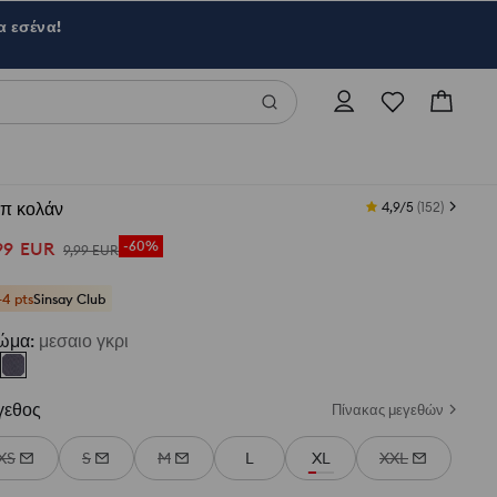
α εσένα!
μπ κολάν
4,9/5
(
152
)
99
EUR
-60%
9
,
99
EUR
+4 pts
Sinsay Club
ώμα
:
μεσαιο γκρι
γεθος
Πίνακας μεγεθών
XS
S
M
L
XL
XXL