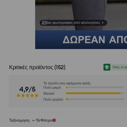
Δες φωτογραφίες από αξιολογήσεις
Κριτικές προϊόντος
(
152
)
Όλες οι κ
Το προϊόν σου εφάρμοσε καλά;
4,9/5
Πολύ μικρό
Ιδανικό
Πολύ μεγάλο
Ταξινόμηση
Φίλτρο
1