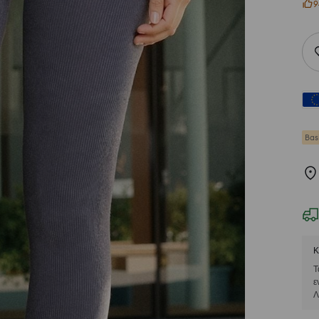
9
Bas
Κ
Τ
ε
Λ