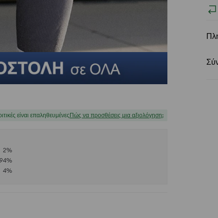
Πλ
Σύ
ριτικές είναι επαληθευμένες
Πώς να προσθέσεις μια αξιολόγηση;
2
%
94
%
4
%