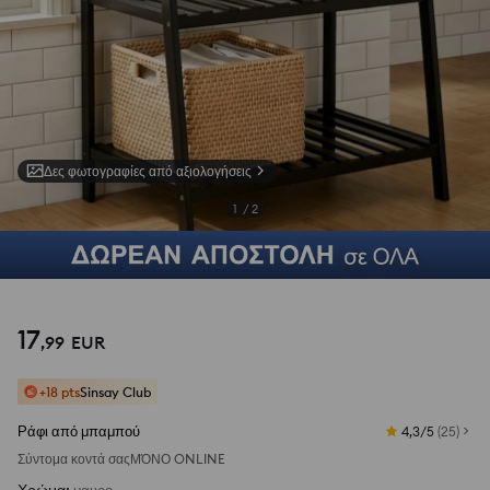
Δες φωτογραφίες από αξιολογήσεις
1
/
2
17
,
99
EUR
+18 pts
Sinsay Club
Ράφι από μπαμπού
4,3/5
(
25
)
Σύντομα κοντά σας
ΜΌΝΟ ONLINE