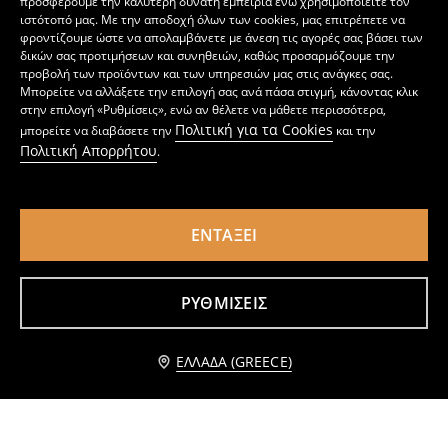
προσφέρουμε την καλύτερη δυνατή εμπειρία ενώ χρησιμοποιείτε τον
ιστότοπό μας. Με την αποδοχή όλων των cookies, μας επιτρέπετε να
φροντίζουμε ώστε να απολαμβάνετε με άνεση τις αγορές σας βάσει των
δικών σας προτιμήσεων και συνηθειών, καθώς προσαρμόζουμε την
προβολή των προϊόντων και των υπηρεσιών μας στις ανάγκες σας.
Μπορείτε να αλλάξετε την επιλογή σας ανά πάσα στιγμή, κάνοντας κλικ
στην επιλογή «Ρυθμίσεις», ενώ αν θέλετε να μάθετε περισσότερα,
Πολιτική για τα Cookies
μπορείτε να διαβάσετε την
και την
Πολιτική Απορρήτου
.
ΕΝΤΆΞΕΙ
Ράφι με ροδάκια
Αυτόνομο ράφι με δίσκους
5
12
24,99
EUR
,
99
EUR
,
99
EUR
ΡΥΘΜΊΣΕΙΣ
Ειδοποίησέ με
ΕΛΛΆΔΑ (GREECE)