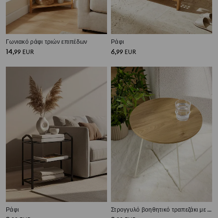
Γωνιακό ράφι τριών επιπέδων
Ράφι
14
6
,
99
EUR
,
99
EUR
Ράφι
Στρογγυλό βοηθητικό τραπεζάκι με μεταλλική βάση