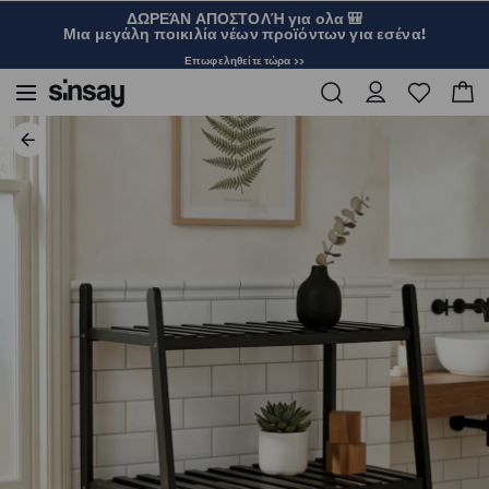
ΔΩΡΕΆΝ ΑΠΟΣΤΟΛΉ για ολα 🎒
Μια μεγάλη ποικιλία νέων προϊόντων για εσένα!
Επωφεληθείτε τώρα >>