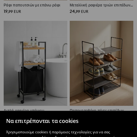
Ράφι παπουτσιών με επάνω ράφι
Μεταλλική ραφιέρα τριών επιπέδων με διακοσμητικό χείλος
19
24
,
99
EUR
,
99
EUR
Διπλή ραφιέρα μπάνιου
Παπουτσοθήκη πέντε επιπέδων
19
7
,
99
EUR
,
99
EUR
Να επιτρέπονται τα cookies
Χρησιμοποιούμε cookies ή παρόμοιες τεχνολογίες για να σας