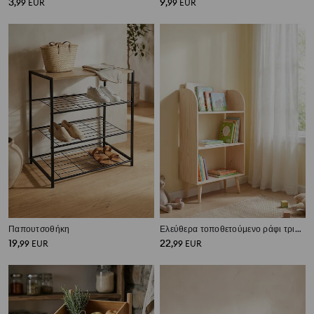
3
9
,
99
EUR
,
99
EUR
Παπουτσοθήκη
Ελεύθερα τοποθετούμενο ράφι τριών επιπέδων με πόδια
19
22
,
99
EUR
,
99
EUR