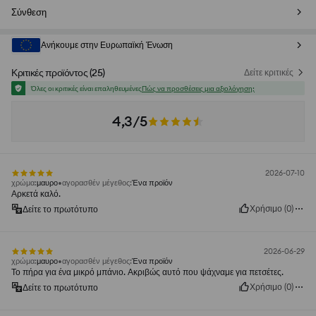
Σύνθεση
Ανήκουμε στην Ευρωπαϊκή Ένωση
Κριτικές προϊόντος
(
25
)
Δείτε κριτικές
Όλες οι κριτικές είναι επαληθευμένες
Πώς να προσθέσεις μια αξιολόγηση;
4,3/5
2026-07-10
χρώμα
:
μαυρο
αγορασθέν μέγεθος
:
Ένα προϊόν
Αρκετά καλό.
Χρήσιμο
(
0
)
Δείτε το πρωτότυπο
2026-06-29
χρώμα
:
μαυρο
αγορασθέν μέγεθος
:
Ένα προϊόν
Το πήρα για ένα μικρό μπάνιο. Ακριβώς αυτό που ψάχναμε για πετσέτες.
Χρήσιμο
(
0
)
Δείτε το πρωτότυπο