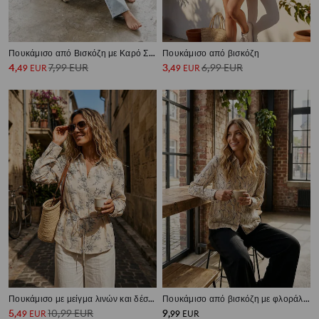
Πουκάμισο από Βισκόζη με Καρό Σχέδιο
Πουκάμισο από βισκόζη
4
7,99
EUR
3
6,99
EUR
,
49
EUR
,
49
EUR
Πουκάμισο με μείγμα λινών και δέσιμο στην πλάτη
Πουκάμισο από βισκόζη με φλοράλ σχέδιο
5
10,99
EUR
9
,
49
EUR
,
99
EUR