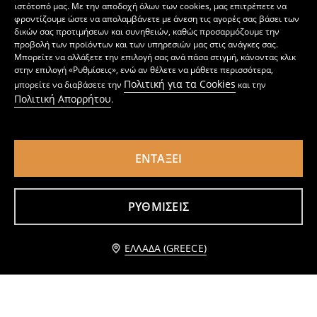
ιστότοπό μας. Με την αποδοχή όλων των cookies, μας επιτρέπετε να
φροντίζουμε ώστε να απολαμβάνετε με άνεση τις αγορές σας βάσει των
δικών σας προτιμήσεων και συνηθειών, καθώς προσαρμόζουμε την
προβολή των προϊόντων και των υπηρεσιών μας στις ανάγκες σας.
Μπορείτε να αλλάξετε την επιλογή σας ανά πάσα στιγμή, κάνοντας κλικ
στην επιλογή «Ρυθμίσεις», ενώ αν θέλετε να μάθετε περισσότερα,
Πολιτική για τα Cookies
μπορείτε να διαβάσετε την
και την
Πολιτική Απορρήτου
.
ΕΝΤΆΞΕΙ
Κοντό πουκάμισο
Μπλούζα
4
9,99
EUR
9
,
49
EUR
,
99
EUR
ΡΥΘΜΊΣΕΙΣ
Ειδοποίησέ με
ΕΛΛΆΔΑ (GREECE)