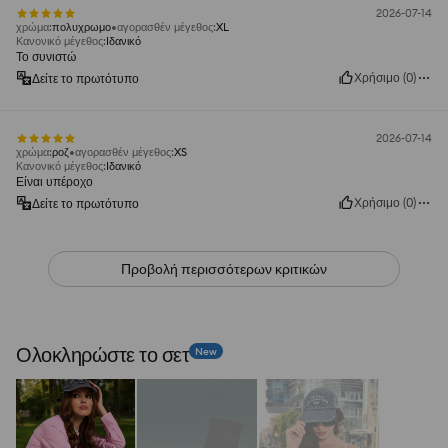
2026-07-14
χρώμα
:
πολυχρωμο
αγορασθέν μέγεθος
:
XL
Κανονικό μέγεθος
:
Ιδανικό
Το συνιστώ
Χρήσιμο
(
0
)
Δείτε το πρωτότυπο
2026-07-14
χρώμα
:
ροζ
αγορασθέν μέγεθος
:
XS
Κανονικό μέγεθος
:
Ιδανικό
Είναι υπέροχο
Χρήσιμο
(
0
)
Δείτε το πρωτότυπο
Προβολή περισσότερων κριτικών
Ολοκληρώστε το σετ
New