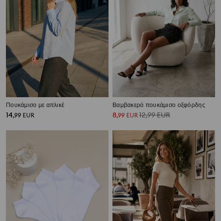
Πουκάμισο με απλικέ
Βαμβακερό πουκάμισο οξφόρδης
14
8
12,99
EUR
,
99
EUR
,
99
EUR