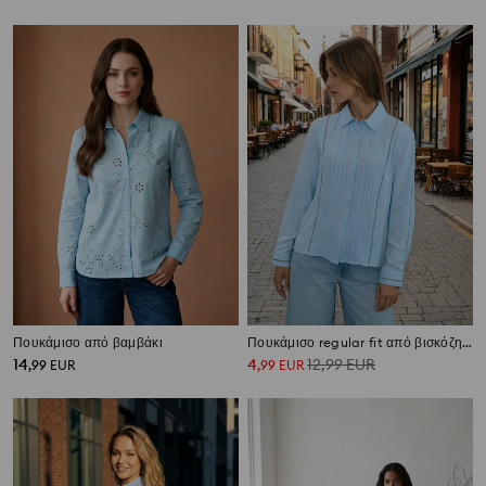
Πουκάμισο από βαμβάκι
Πουκάμισο regular fit από βισκόζη με δαντελωτές λεπτομέρειες
14
4
12,99
EUR
,
99
EUR
,
99
EUR