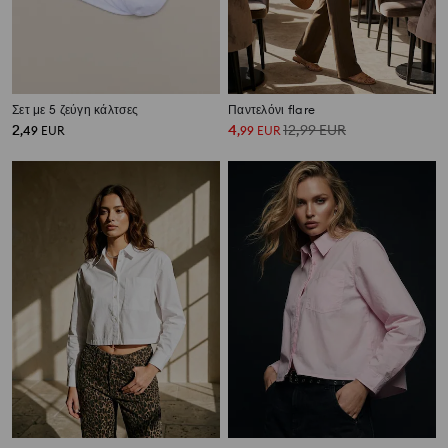
Σετ με 5 ζεύγη κάλτσες
Παντελόνι flare
2
4
12,99
EUR
,
49
EUR
,
99
EUR