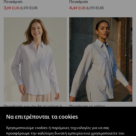
Πουκάμισο
Πουκάμισο
3
6,99
EUR
4
6,99
EUR
,
99
EUR
,
49
EUR
Πουκάμισο regular fit με μείγμα λινού
Πουκάμισο με τσέπες
5
6,99
EUR
5
9,99
EUR
,
49
EUR
,
49
EUR
Να επιτρέπονται τα cookies
Χρησιμοποιούμε cookies ή παρόμοιες τεχνολογίες για να σας
προσφέρουμε την καλύτερη δυνατή εμπειρία ενώ χρησιμοποιείτε τον