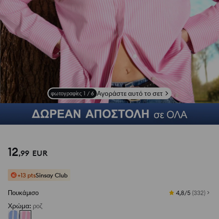
Αγοράστε αυτό το σετ
φωτογραφίες
1
/
6
Δες φωτογραφίες από αξιολογήσεις
12
,
99
EUR
+13 pts
Sinsay Club
Πουκάμισο
4,8/5
(
332
)
Χρώμα
:
ροζ