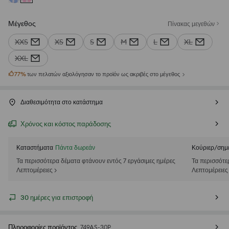
Μέγεθος
Πίνακας μεγεθών
XXS
XS
S
M
L
XL
XXL
77
%
των πελατών αξιολόγησαν το προϊόν ως ακριβές στο μέγεθος
Διαθεσιμότητα στο κατάστημα
Χρόνος και κόστος παράδοσης
Καταστήματα
Πάντα δωρεάν
Κούριερ/σημ
Τα περισσότερα δέματα φτάνουν εντός 7 εργάσιμες ημέρες
Τα περισσότε
Λεπτομέρειες >
Λεπτομέρειες
30 ημέρες για επιστροφή
Πληροφορίες προϊόντος
749AS-30P