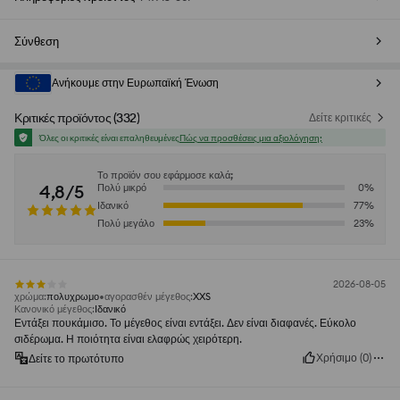
Σύνθεση
Ανήκουμε στην Ευρωπαϊκή Ένωση
Κριτικές προϊόντος
(
332
)
Δείτε κριτικές
Όλες οι κριτικές είναι επαληθευμένες
Πώς να προσθέσεις μια αξιολόγηση;
Το προϊόν σου εφάρμοσε καλά;
4,8/5
Πολύ μικρό
0
%
Ιδανικό
77
%
Πολύ μεγάλο
23
%
2026-08-05
χρώμα
:
πολυχρωμο
αγορασθέν μέγεθος
:
XXS
Κανονικό μέγεθος
:
Ιδανικό
Εντάξει πουκάμισο. Το μέγεθος είναι εντάξει. Δεν είναι διαφανές. Εύκολο
σιδέρωμα. Η ποιότητα είναι ελαφρώς χειρότερη.
Χρήσιμο
(
0
)
Δείτε το πρωτότυπο