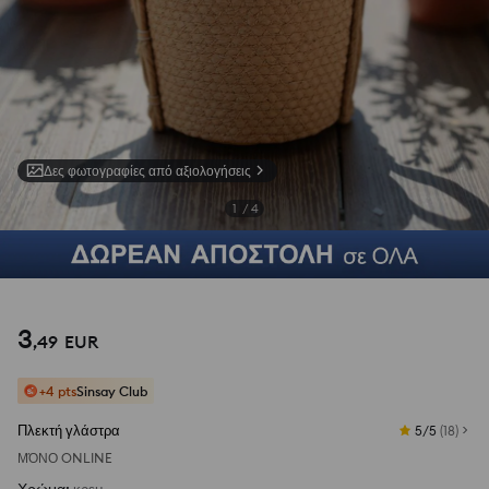
Δες φωτογραφίες από αξιολογήσεις
1
/
4
3
,
49
EUR
+4 pts
Sinsay Club
Πλεκτή γλάστρα
5/5
(
18
)
ΜΌΝΟ ONLINE