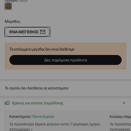
Χρώμα
:
κρεμ
Μέγεθος
ΈΝΑ ΜΈΓΕΘΟΣ
Το επιλεγμένο μέγεθος δεν είναι διαθέσιμο
Δες παρόμοια προϊόντα
Το προϊόν δεν διατίθεται σε καταστήματα
Χρόνος και κόστος παράδοσης
Καταστήματα
Πάντα δωρεάν
Κούριερ/σημ
Τα περισσότερα δέματα φτάνουν εντός 7 εργάσιμες ημέρες
Τα περισσότε
Λεπτομέρειες >
Λεπτομέρειες