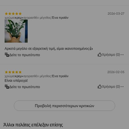
2026-03-27
χρώμα
:
κρεμ
αγορασθέν μέγεθος
:
Ένα προϊόν
Αρκετά μεγάλο σε εξαιρετική τιμή, είμαι ικανοποιημένος👍️
Χρήσιμο
(
0
)
Δείτε το πρωτότυπο
2026-02-05
χρώμα
:
κρεμ
αγορασθέν μέγεθος
:
Ένα προϊόν
Είναι υπέροχα!
Χρήσιμο
(
0
)
Δείτε το πρωτότυπο
Προβολή περισσότερων κριτικών
Άλλοι πελάτες επέλεξαν επίσης