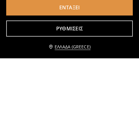
ΕΝΤΆΞΕΙ
Κυλινδρική κεραμική γλάστρα
Διακοσμητικό ψεύτικο φυτό 2 pack
1
4,49
EUR
3
,
49
EUR
,
99
EUR
ΡΥΘΜΊΣΕΙΣ
Ειδοποίησέ με
ΕΛΛΆΔΑ (GREECE)
Διακοσμητικό ψεύτικο φυτό
Διακοσμητικό ψεύτικο φυτό
1
2,49
EUR
2
,
99
EUR
,
49
EUR