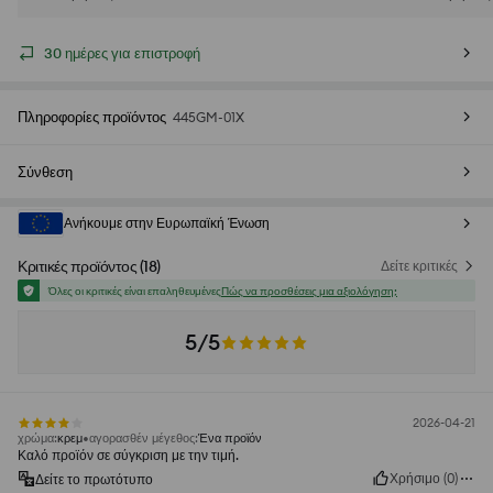
30 ημέρες για επιστροφή
Πληροφορίες προϊόντος
445GM-01X
Σύνθεση
Ανήκουμε στην Ευρωπαϊκή Ένωση
Κριτικές προϊόντος
(
18
)
Δείτε κριτικές
Όλες οι κριτικές είναι επαληθευμένες
Πώς να προσθέσεις μια αξιολόγηση;
5/5
2026-04-21
χρώμα
:
κρεμ
αγορασθέν μέγεθος
:
Ένα προϊόν
Καλό προϊόν σε σύγκριση με την τιμή.
Χρήσιμο
(
0
)
Δείτε το πρωτότυπο