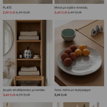
PLATE
Μπολ με σχέδιο πιτσιλιές
2
5,49
EUR
2
5,49
EUR
,
99
EUR
,
49
EUR
Δοχείο αποθήκευσης με καπάκι
Λείος πιάτο με περίγραμμα
3
4,99
EUR
5
,
49
EUR
,
99
EUR