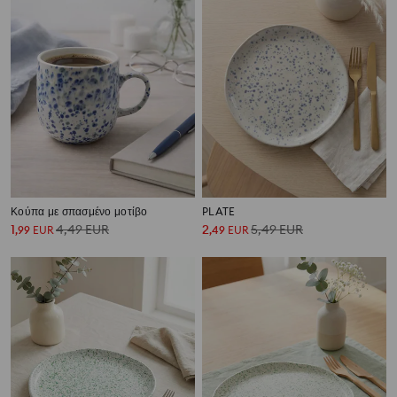
Κούπα με σπασμένο μοτίβο
PLATE
1
4,49
EUR
2
5,49
EUR
,
99
EUR
,
49
EUR