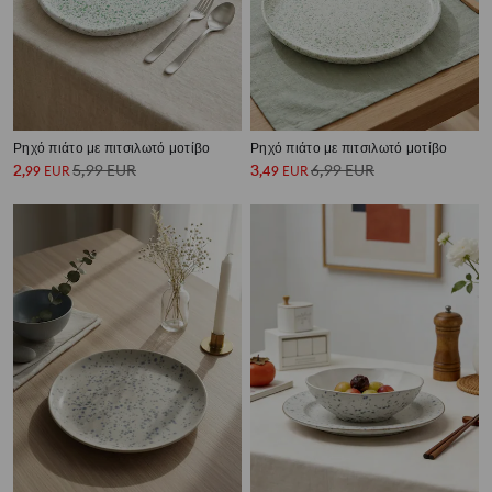
Ρηχό πιάτο με πιτσιλωτό μοτίβο
Ρηχό πιάτο με πιτσιλωτό μοτίβο
2
5,99
EUR
3
6,99
EUR
,
99
EUR
,
49
EUR