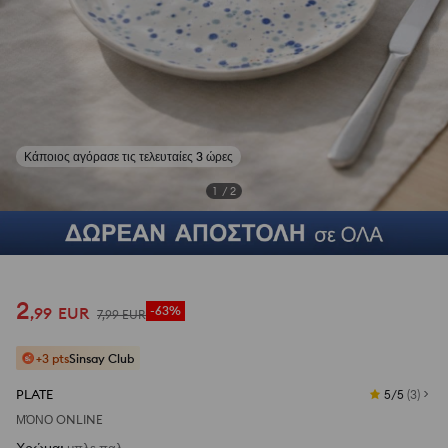
1
/
2
2
,
99
EUR
-63%
7
,
99
EUR
+3 pts
Sinsay Club
PLATE
5/5
(
3
)
ΜΌΝΟ ONLINE