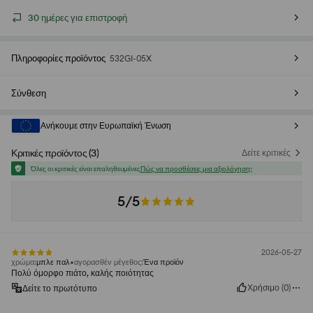
30 ημέρες για επιστροφή
Πληροφορίες προϊόντος
532GI-05X
Σύνθεση
Ανήκουμε στην Ευρωπαϊκή Ένωση
Κριτικές προϊόντος
(
3
)
Δείτε κριτικές
Όλες οι κριτικές είναι επαληθευμένες
Πώς να προσθέσεις μια αξιολόγηση;
5/5
2026-05-27
χρώμα
:
μπλε παλ
αγορασθέν μέγεθος
:
Ένα προϊόν
Πολύ όμορφο πιάτο, καλής ποιότητας
Χρήσιμο
(
0
)
Δείτε το πρωτότυπο