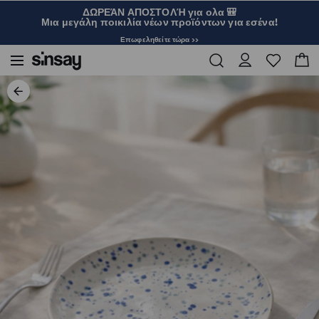
ΔΩΡΕΆΝ ΑΠΟΣΤΟΛΉ για ολα 🎒
Μια μεγάλη ποικιλία νέων προϊόντων για εσένα!
Επωφεληθείτε τώρα >>