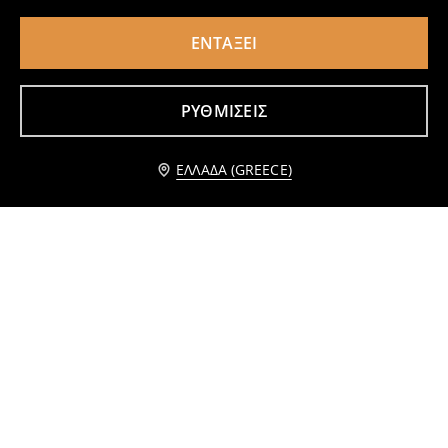
ΕΝΤΆΞΕΙ
Πιάτο με μοτίβο γαρίδας
Γλάστρα με ρίγες
2
4,49
EUR
4
,
49
EUR
,
99
EUR
ΡΥΘΜΊΣΕΙΣ
ΕΛΛΆΔΑ (GREECE)
Κούπα με σπασμένο μοτίβο
Κεραμικό δοχείο τροφίμων με καπάκι από μπαμπού
2
4,49
EUR
1
4,49
EUR
,
49
EUR
,
99
EUR