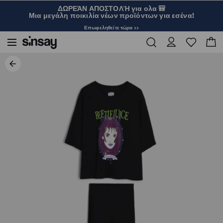
ΔΩΡΕΆΝ ΑΠΟΣΤΟΛΉ για ολα 🎒
Μια μεγάλη ποικιλία νέων προϊόντων για εσένα!
Επωφεληθείτε τώρα >>