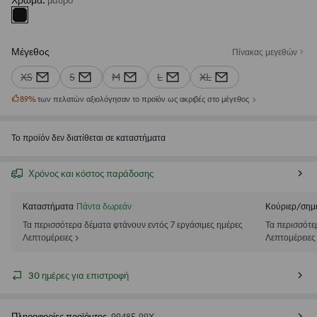
Χρώμα
:
μαυρο
Μέγεθος
Πίνακας μεγεθών
XS
S
M
L
XL
89
%
των πελατών αξιολόγησαν το προϊόν ως ακριβές στο μέγεθος
Το προϊόν δεν διατίθεται σε καταστήματα
Χρόνος και κόστος παράδοσης
Καταστήματα
Πάντα δωρεάν
Κούριερ/σημ
Τα περισσότερα δέματα φτάνουν εντός 7 εργάσιμες ημέρες
Τα περισσότε
Λεπτομέρειες >
Λεπτομέρειες
30 ημέρες για επιστροφή
Πληροφορίες προϊόντος
9948F-99X