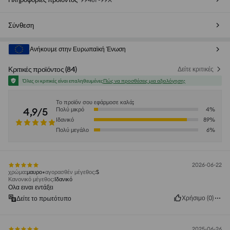
Σύνθεση
Ανήκουμε στην Ευρωπαϊκή Ένωση
Κριτικές προϊόντος
(
84
)
Δείτε κριτικές
Όλες οι κριτικές είναι επαληθευμένες
Πώς να προσθέσεις μια αξιολόγηση;
Το προϊόν σου εφάρμοσε καλά;
4,9/5
Πολύ μικρό
4
%
Ιδανικό
89
%
Πολύ μεγάλο
6
%
2026-06-22
χρώμα
:
μαυρο
αγορασθέν μέγεθος
:
S
Κανονικό μέγεθος
:
Ιδανικό
Ολα ειναι εντάξει
Χρήσιμο
(
0
)
Δείτε το πρωτότυπο
2025-06-26