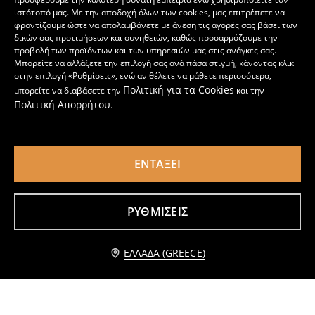
ιστότοπό μας. Με την αποδοχή όλων των cookies, μας επιτρέπετε να
φροντίζουμε ώστε να απολαμβάνετε με άνεση τις αγορές σας βάσει των
δικών σας προτιμήσεων και συνηθειών, καθώς προσαρμόζουμε την
προβολή των προϊόντων και των υπηρεσιών μας στις ανάγκες σας.
Μπορείτε να αλλάξετε την επιλογή σας ανά πάσα στιγμή, κάνοντας κλικ
στην επιλογή «Ρυθμίσεις», ενώ αν θέλετε να μάθετε περισσότερα,
Πολιτική για τα Cookies
μπορείτε να διαβάσετε την
και την
Πολιτική Απορρήτου
.
ΕΝΤΆΞΕΙ
Βαμβακερή πιτζάμα δύο τεμαχίων
Πιτζάμες δύο τεμαχίων
14
14
,
99
EUR
,
99
EUR
ΡΥΘΜΊΣΕΙΣ
Ειδοποίησέ με
ΕΛΛΆΔΑ (GREECE)