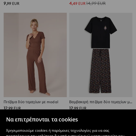
9
4
14,99
EUR
,
99
EUR
,
49
EUR
Πιτζάμα δύο τεμαχίων με modal
Βαμβακερή πιτζάμα δύο τεμαχίων με αποκριάτικο μοτίβο Halloween
12
12
,
99
EUR
,
99
EUR
Να επιτρέπονται τα cookies
Χρησιμοποιούμε cookies ή παρόμοιες τεχνολογίες για να σας
προσφέρουμε την καλύτερη δυνατή εμπειρία ενώ χρησιμοποιείτε τον