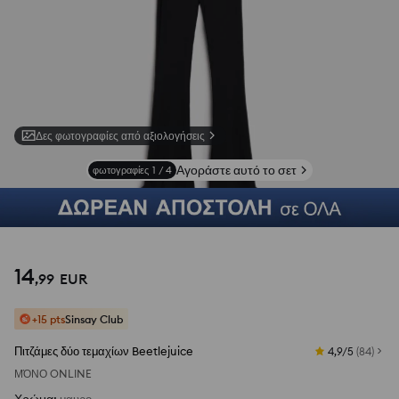
Δες φωτογραφίες από αξιολογήσεις
Αγοράστε αυτό το σετ
φωτογραφίες
1
/
4
14
,
99
EUR
+15 pts
Sinsay Club
Πιτζάμες δύο τεμαχίων Beetlejuice
4,9/5
(
84
)
ΜΌΝΟ ONLINE