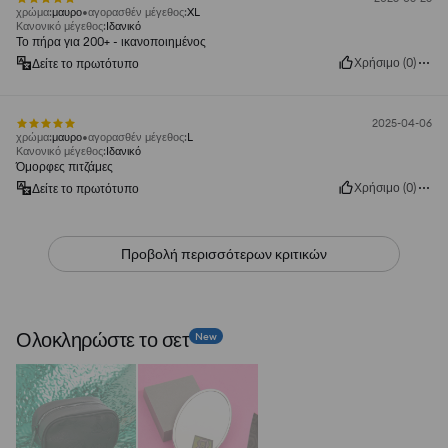
χρώμα
:
μαυρο
αγορασθέν μέγεθος
:
XL
Κανονικό μέγεθος
:
Ιδανικό
Το πήρα για 200+ - ικανοποιημένος
Χρήσιμο
(
0
)
Δείτε το πρωτότυπο
2025-04-06
χρώμα
:
μαυρο
αγορασθέν μέγεθος
:
L
Κανονικό μέγεθος
:
Ιδανικό
Όμορφες πιτζάμες
Χρήσιμο
(
0
)
Δείτε το πρωτότυπο
Προβολή περισσότερων κριτικών
Ολοκληρώστε το σετ
New