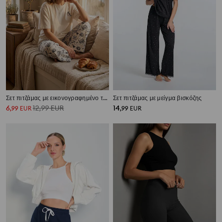
Σετ πιτζάμας με εικονογραφημένο τύπωμα
Σετ πιτζάμας με μείγμα βισκόζης
6
12,99
EUR
14
,
99
EUR
,
99
EUR