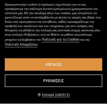
4
3
Χρησιμοποιούμε cookies ή παρόμοιες τεχνολογίες για να σας
,
99
EUR
,
99
EUR
προσφέρουμε την καλύτερη δυνατή εμπειρία ενώ χρησιμοποιείτε τον
ιστότοπό μας. Με την αποδοχή όλων των cookies, μας επιτρέπετε να
φροντίζουμε ώστε να απολαμβάνετε με άνεση τις αγορές σας βάσει των
δικών σας προτιμήσεων και συνηθειών, καθώς προσαρμόζουμε την
προβολή των προϊόντων και των υπηρεσιών μας στις ανάγκες σας.
Μπορείτε να αλλάξετε την επιλογή σας ανά πάσα στιγμή, κάνοντας κλικ
στην επιλογή «Ρυθμίσεις», ενώ αν θέλετε να μάθετε περισσότερα,
Πολιτική για τα Cookies
μπορείτε να διαβάσετε την
και την
Πολιτική Απορρήτου
.
ΕΝΤΆΞΕΙ
ΡΥΘΜΊΣΕΙΣ
Πιτζάμες μωρού
Βαμβακερή διμερής πιτζάμα με έμβλημα
7
4
,
99
EUR
,
49
EUR
Ειδοποίησέ με
ΕΛΛΆΔΑ (GREECE)