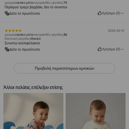
χρώμα
:
ναυτικο μπλε
αγορασθέν μέγεθος
:
74
Περίεργο τραχύ βαμβάκι, δεν το συνιστώ
Χρήσιμο
(
0
)
Δείτε το πρωτότυπο
2026-06-01
χρώμα
:
ναυτικο μπλε
αγορασθέν μέγεθος
:
86
Κανονικό μέγεθος
:
Ιδανικό
Συνιστώ ανεπιφύλακτα
Χρήσιμο
(
0
)
Δείτε το πρωτότυπο
Προβολή περισσότερων κριτικών
Άλλοι πελάτες επέλεξαν επίσης