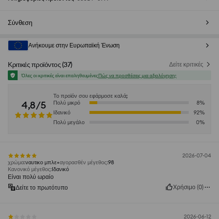
Σύνθεση
Ανήκουμε στην Ευρωπαϊκή Ένωση
Κριτικές προϊόντος
(
37
)
Δείτε κριτικές
Όλες οι κριτικές είναι επαληθευμένες
Πώς να προσθέσεις μια αξιολόγηση;
Το προϊόν σου εφάρμοσε καλά;
4,8/5
Πολύ μικρό
8
%
Ιδανικό
92
%
Πολύ μεγάλο
0
%
2026-07-04
χρώμα
:
ναυτικο μπλε
αγορασθέν μέγεθος
:
98
Κανονικό μέγεθος
:
Ιδανικό
Είναι πολύ ωραίο
Χρήσιμο
(
0
)
Δείτε το πρωτότυπο
2026-06-12