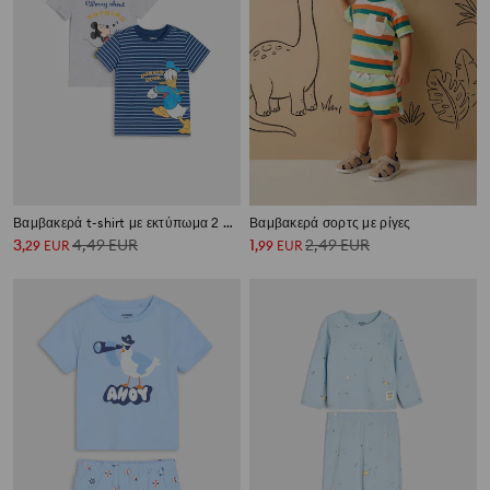
Βαμβακερά t-shirt με εκτύπωμα 2 pack Mickey Mouse
Βαμβακερά σορτς με ρίγες
3
4,49
EUR
1
2,49
EUR
,
29
EUR
,
99
EUR