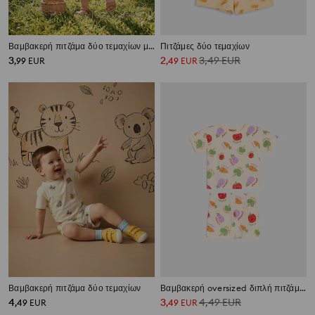
Βαμβακερή πιτζάμα δύο τεμαχίων με τύπωμα αρκουδάκι
Πιτζάμες δύο τεμαχίων
3
2
3,49
EUR
,
99
EUR
,
49
EUR
Βαμβακερή πιτζάμα δύο τεμαχίων
Βαμβακερή oversized διπλή πιτζάμα με μοτίβο λαχανικών
4
3
4,49
EUR
,
49
EUR
,
49
EUR