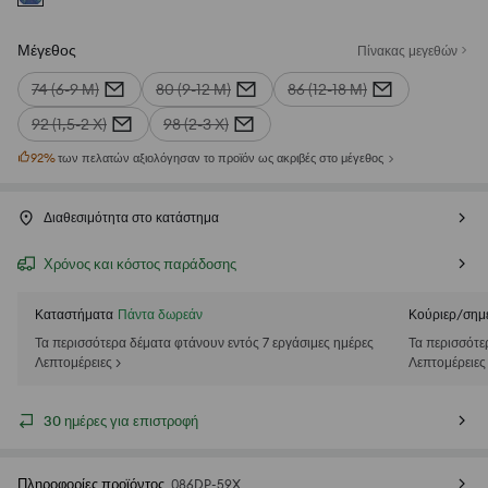
Μέγεθος
Πίνακας μεγεθών
74 (6-9 Μ)
80 (9-12 Μ)
86 (12-18 Μ)
92 (1,5-2 Χ)
98 (2-3 Χ)
92
%
των πελατών αξιολόγησαν το προϊόν ως ακριβές στο μέγεθος
Διαθεσιμότητα στο κατάστημα
Χρόνος και κόστος παράδοσης
Καταστήματα
Πάντα δωρεάν
Κούριερ/σημ
Τα περισσότερα δέματα φτάνουν εντός 7 εργάσιμες ημέρες
Τα περισσότε
Λεπτομέρειες >
Λεπτομέρειες
30 ημέρες για επιστροφή
Πληροφορίες προϊόντος
086DP-59X