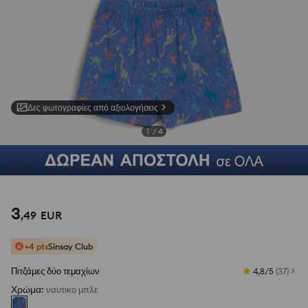
Δες φωτογραφίες από αξιολογήσεις
1
/
4
3
,
49
EUR
+4 pts
Sinsay Club
Πιτζάμες δύο τεμαχίων
4,8/5
(
37
)
Χρώμα
:
ναυτικο μπλε