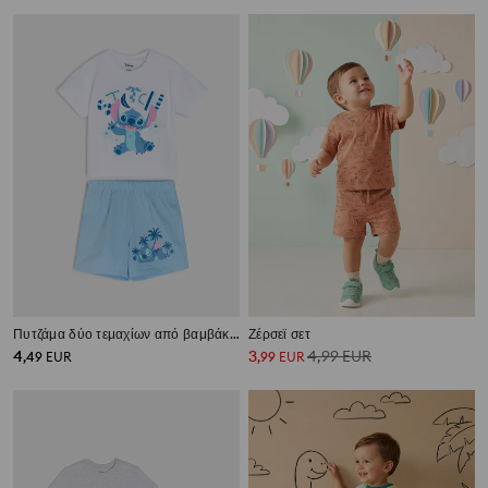
Πυτζάμα δύο τεμαχίων από βαμβάκι με τύπωμα Stitch
Ζέρσεϊ σετ
4
3
4,99
EUR
,
49
EUR
,
99
EUR