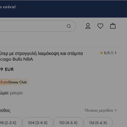
α εσένα!
τερ με στρογγυλή λαιμόκοψη και στάμπα
5/5
(
1
)
icago Bulls NBA
99
EUR
+8 pts
Sinsay Club
ώμα
:
μαυρο
γεθος
Πίνακας μεγεθών
98 (2-3 Χ)
104 (3-4 Χ)
110 (4-5 Χ)
116 (5-6 Χ)