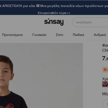
ΑΠΟΣΤΟΛΉ για ολα 🎒 Μια μεγάλη ποικιλία νέων προϊόντων γι
Επωφεληθείτε τώρα >>
αναζήτηση
Προτεινόμενα
Γυναικεία
Σπίτι
Παιδικά
Ανδρικά
Φού
Ch
7
,
Χρ
Μέ