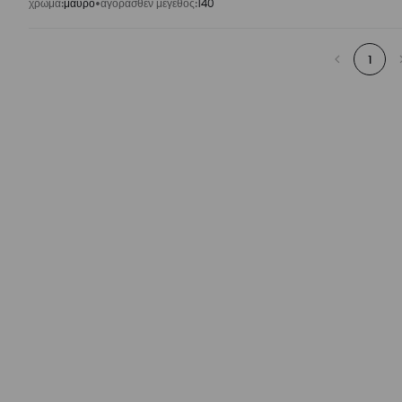
χρώμα
:
μαυρο
αγορασθέν μέγεθος
:
140
1