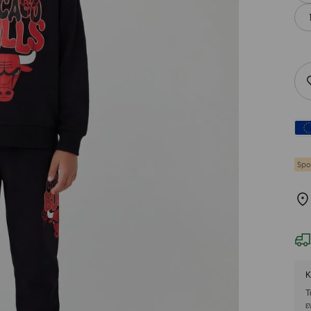
Spo
Κ
Τ
ε