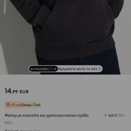
Αγοράστε αυτό το σετ
φωτογραφίες
1
/
6
Δες φωτογραφίες από αξιολογήσεις
14
,
99
EUR
+15 pts
Sinsay Club
Φούτερ με κουκούλα και χριστουγεννιάτικο σχέδιο
4,8/5
(
15
)
NEΟ