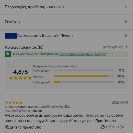
Πληροφορίες προϊόντος
941EU-90X
Σύνθεση
Ανήκουμε στην Ευρωπαϊκή Ένωση
Κριτικές προϊόντος
(
15
)
Δείτε κριτικές
Όλες οι κριτικές είναι επαληθευμένες
Πώς να προσθέσεις μια αξιολόγηση;
Το προϊόν σου εφάρμοσε καλά;
4,8/5
Πολύ μικρό
0
%
Ιδανικό
90
%
Πολύ μεγάλο
10
%
2026-03-11
χρώμα
:
σκουρο γκρι
αγορασθέν μέγεθος
:
2XL
Κανονικό μέγεθος
:
Ιδανικό
Άνετο φαρδύ φούτερ με χριστουγεννιάτικο μοτίβο. Το πήρα για τον σύζυγό
μου και τώρα το παρήγγειλα για τον μεγαλύτερο γιο μου. Προτείνω. 👍️
Χρήσιμο
(
0
)
Δείτε το πρωτότυπο