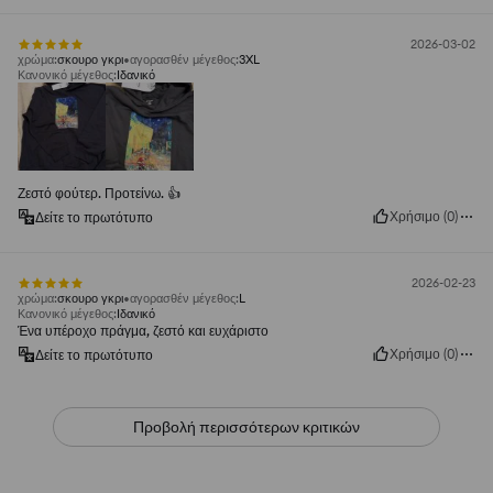
2026-03-02
χρώμα
:
σκουρο γκρι
αγορασθέν μέγεθος
:
3XL
Κανονικό μέγεθος
:
Ιδανικό
Ζεστό φούτερ. Προτείνω. 👍️
Χρήσιμο
(
0
)
Δείτε το πρωτότυπο
2026-02-23
χρώμα
:
σκουρο γκρι
αγορασθέν μέγεθος
:
L
Κανονικό μέγεθος
:
Ιδανικό
Ένα υπέροχο πράγμα, ζεστό και ευχάριστο
Χρήσιμο
(
0
)
Δείτε το πρωτότυπο
Προβολή περισσότερων κριτικών