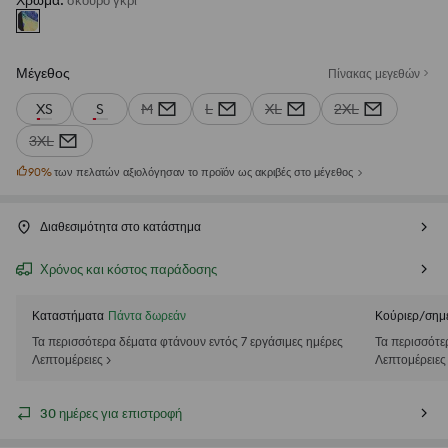
Χρώμα
:
σκουρο γκρι
Μέγεθος
Πίνακας μεγεθών
XS
S
M
L
XL
2XL
3XL
90
%
των πελατών αξιολόγησαν το προϊόν ως ακριβές στο μέγεθος
Διαθεσιμότητα στο κατάστημα
Χρόνος και κόστος παράδοσης
Καταστήματα
Πάντα δωρεάν
Κούριερ/σημ
Τα περισσότερα δέματα φτάνουν εντός 7 εργάσιμες ημέρες
Τα περισσότε
Λεπτομέρειες >
Λεπτομέρειες
30 ημέρες για επιστροφή