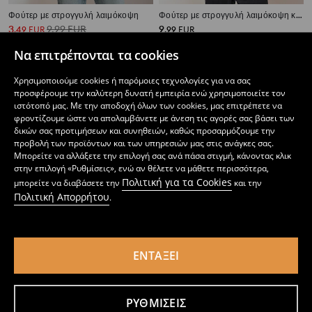
Φούτερ με στρογγυλή λαιμόκοψη
Φούτερ με στρογγυλή λαιμόκοψη και στάμπα
3
9,99
EUR
9
,
49
EUR
,
99
EUR
Να επιτρέπονται τα cookies
Χρησιμοποιούμε cookies ή παρόμοιες τεχνολογίες για να σας
προσφέρουμε την καλύτερη δυνατή εμπειρία ενώ χρησιμοποιείτε τον
ιστότοπό μας. Με την αποδοχή όλων των cookies, μας επιτρέπετε να
φροντίζουμε ώστε να απολαμβάνετε με άνεση τις αγορές σας βάσει των
δικών σας προτιμήσεων και συνηθειών, καθώς προσαρμόζουμε την
προβολή των προϊόντων και των υπηρεσιών μας στις ανάγκες σας.
Μπορείτε να αλλάξετε την επιλογή σας ανά πάσα στιγμή, κάνοντας κλικ
στην επιλογή «Ρυθμίσεις», ενώ αν θέλετε να μάθετε περισσότερα,
Πολιτική για τα Cookies
μπορείτε να διαβάσετε την
και την
Πολιτική Απορρήτου
.
ΕΝΤΆΞΕΙ
Φούτερ crewneck με στάμπα comfort
Φούτερ με στρογγυλή λαιμόκοψη και στάμπα
9
4
7,49
EUR
,
99
EUR
,
99
EUR
ΡΥΘΜΊΣΕΙΣ