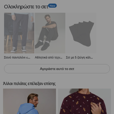
Ολοκληρώστε το σετ
New
Στενό παντελόνι chino
Αθλητικά από τεχνητό δέρμα
Σετ με 5 ζεύγη κάλτσες
Αγοράστε αυτό το σετ
Άλλοι πελάτες επέλεξαν επίσης