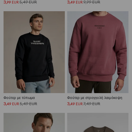
3
5,49
EUR
3
9,99
EUR
,
99
EUR
,
49
EUR
Φούτερ με τύπωμα
Φούτερ με στρογγυλή λαιμόκοψη
3
5,49
EUR
3
7,49
EUR
,
49
EUR
,
49
EUR