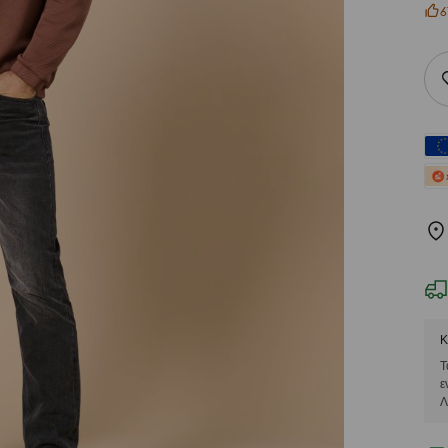
6
Κ
Τ
ε
Λ