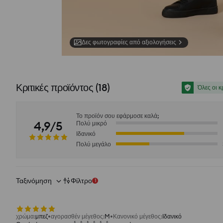
Δες φωτογραφίες από αξιολογήσεις
Κριτικές προϊόντος
(
18
)
Όλες οι κ
Το προϊόν σου εφάρμοσε καλά;
4,9/5
Πολύ μικρό
Ιδανικό
Πολύ μεγάλο
Ταξινόμηση
Φίλτρο
1
χρώμα
:
μπεζ
αγορασθέν μέγεθος
:
M
Κανονικό μέγεθος
:
Ιδανικό