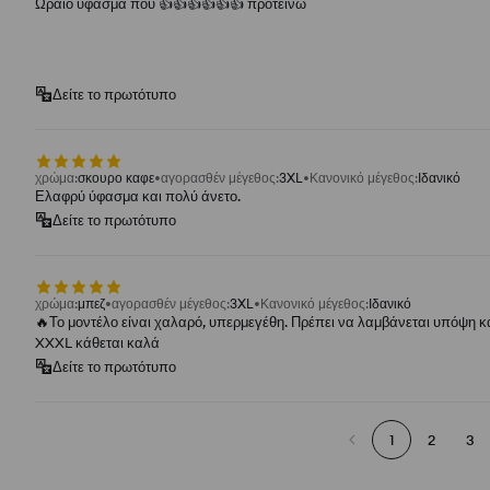
Ωραίο ύφασμα που 👍️👍️👍️👍️👍️👍️ προτείνω
Δείτε το πρωτότυπο
χρώμα
:
σκουρο καφε
αγορασθέν μέγεθος
:
3XL
Κανονικό μέγεθος
:
Ιδανικό
Ελαφρύ ύφασμα και πολύ άνετο.
Δείτε το πρωτότυπο
χρώμα
:
μπεζ
αγορασθέν μέγεθος
:
3XL
Κανονικό μέγεθος
:
Ιδανικό
🔥Το μοντέλο είναι χαλαρό, υπερμεγέθη. Πρέπει να λαμβάνεται υπόψη κ
XXXL κάθεται καλά
Δείτε το πρωτότυπο
1
2
3