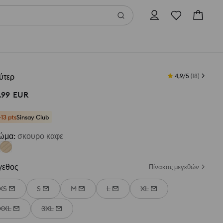
ύτερ
4,9/5
(
18
)
,
99
EUR
+13 pts
Sinsay Club
ώμα
:
σκουρο καφε
γεθος
Πίνακας μεγεθών
XS
S
M
L
XL
XXL
3XL