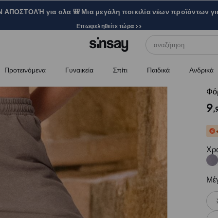
ΑΠΟΣΤΟΛΉ για ολα 🎒 Μια μεγάλη ποικιλία νέων προϊόντων γι
Επωφεληθείτε τώρα >>
αναζήτηση
Προτεινόμενα
Γυναικεία
Σπίτι
Παιδικά
Ανδρικά
Φόρ
9
,
Χρ
Μέ