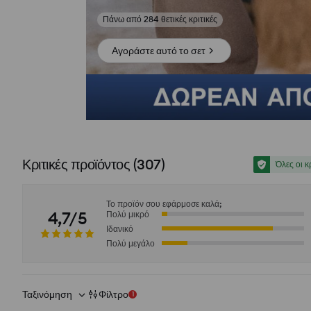
Δες φωτογραφίες από αξιολογήσεις
Αγοράστε αυτό το σετ
Κριτικές προϊόντος
(
307
)
Όλες οι κ
Το προϊόν σου εφάρμοσε καλά;
4,7/5
Πολύ μικρό
Ιδανικό
Πολύ μεγάλο
Ταξινόμηση
Φίλτρο
1