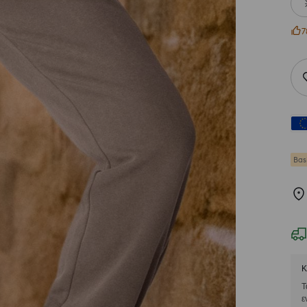
7
Bas
Κ
Τ
ε