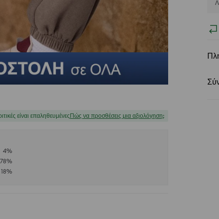
Λ
Πλ
Σύ
ριτικές είναι επαληθευμένες
Πώς να προσθέσεις μια αξιολόγηση;
4
%
78
%
18
%