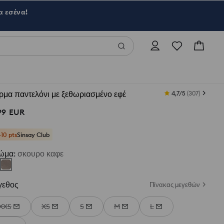
α εσένα!
μα παντελόνι με ξεθωριασμένο εφέ
4,7/5
(
307
)
99
EUR
+10 pts
Sinsay Club
ώμα
:
σκουρο καφε
γεθος
Πίνακας μεγεθών
XXS
XS
S
M
L