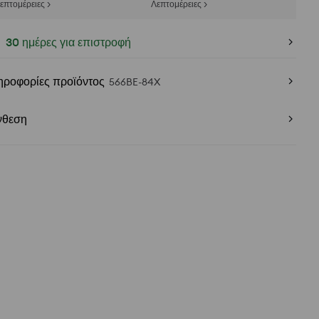
επτομέρειες >
Λεπτομέρειες >
30 ημέρες για επιστροφή
ηροφορίες προϊόντος
566BE-84X
νθεση