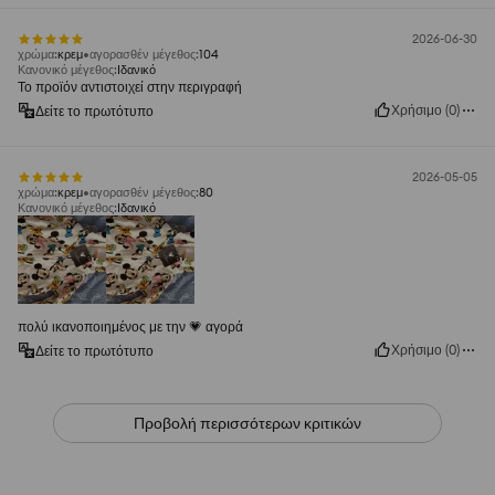
2026-06-30
χρώμα
:
κρεμ
αγορασθέν μέγεθος
:
104
Κανονικό μέγεθος
:
Ιδανικό
Το προϊόν αντιστοιχεί στην περιγραφή
Χρήσιμο
(
0
)
Δείτε το πρωτότυπο
2026-05-05
χρώμα
:
κρεμ
αγορασθέν μέγεθος
:
80
Κανονικό μέγεθος
:
Ιδανικό
πολύ ικανοποιημένος με την 💗 αγορά
Χρήσιμο
(
0
)
Δείτε το πρωτότυπο
Προβολή περισσότερων κριτικών