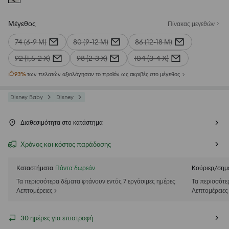
Μέγεθος
Πίνακας μεγεθών
74 (6-9 Μ)
80 (9-12 Μ)
86 (12-18 Μ)
92 (1,5-2 Χ)
98 (2-3 Χ)
104 (3-4 Χ)
93
%
των πελατών αξιολόγησαν το προϊόν ως ακριβές στο μέγεθος
Disney Baby
Disney
Διαθεσιμότητα στο κατάστημα
Χρόνος και κόστος παράδοσης
Καταστήματα
Πάντα δωρεάν
Κούριερ/σημ
Τα περισσότερα δέματα φτάνουν εντός 7 εργάσιμες ημέρες
Τα περισσότε
Λεπτομέρειες >
Λεπτομέρειες
30 ημέρες για επιστροφή