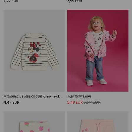
7
7
,
99
EUR
,
99
EUR
Μπλούζα με λαιμόκοψη crewneck Minnie Mouse
Τζιν παντελόνι
4
3
5,99
EUR
,
49
EUR
,
49
EUR