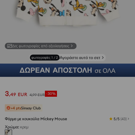
Δες φωτογραφίες από αξιολογήσεις
Αγοράστε αυτό το σετ
φωτογραφίες
1
/
2
3
,
49
EUR
-30%
4
,
99
EUR
+4 pts
Sinsay Club
Φόρμα με κουκούλα Mickey Mouse
5/5
(
43
)
Χρώμα
:
κρεμ