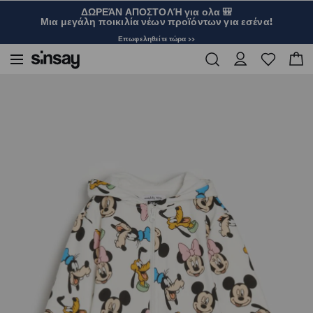
ΔΩΡΕΆΝ ΑΠΟΣΤΟΛΉ για ολα 🎒
Μια μεγάλη ποικιλία νέων προϊόντων για εσένα!
Επωφεληθείτε τώρα >>