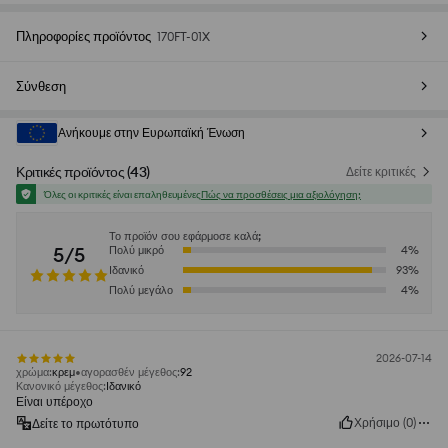
Πληροφορίες προϊόντος
170FT-01X
Σύνθεση
Ανήκουμε στην Ευρωπαϊκή Ένωση
Κριτικές προϊόντος
(
43
)
Δείτε κριτικές
Όλες οι κριτικές είναι επαληθευμένες
Πώς να προσθέσεις μια αξιολόγηση;
Το προϊόν σου εφάρμοσε καλά;
5/5
Πολύ μικρό
4
%
Ιδανικό
93
%
Πολύ μεγάλο
4
%
2026-07-14
χρώμα
:
κρεμ
αγορασθέν μέγεθος
:
92
Κανονικό μέγεθος
:
Ιδανικό
Είναι υπέροχο
Χρήσιμο
(
0
)
Δείτε το πρωτότυπο