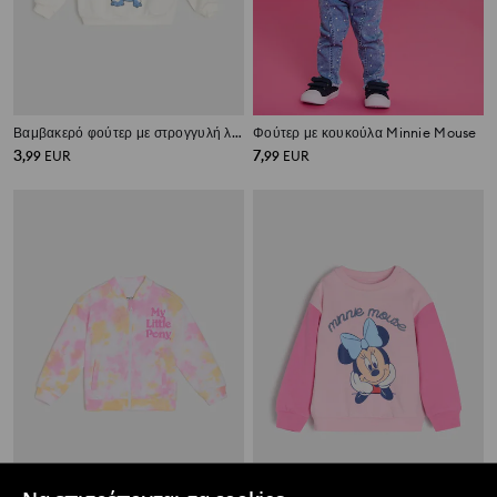
Βαμβακερό φούτερ με στρογγυλή λαιμόκοψη και στάμπα Stitch
Φούτερ με κουκούλα Minnie Mouse
3
7
,
99
EUR
,
99
EUR