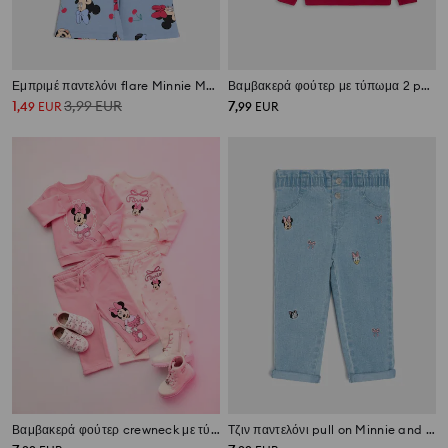
Εμπριμέ παντελόνι flare Minnie Mouse
Βαμβακερά φούτερ με τύπωμα 2 pack Minnie Mouse
1
3,99
EUR
7
,
49
EUR
,
99
EUR
Βαμβακερά φούτερ crewneck με τύπωμα 2 pack Minnie Mouse
Τζιν παντελόνι pull on Minnie and Daisy