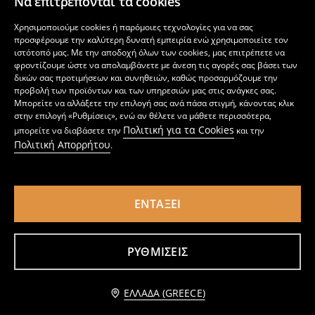
Να επιτρέπονται τα cookies
Φούτερ tie-dye My Little Pony
Φούτερ με στρογγυλή λαιμόκοψη και στάμπα Minnie Mouse
4
5,99
EUR
3
Χρησιμοποιούμε cookies ή παρόμοιες τεχνολογίες για να σας
,
49
EUR
,
99
EUR
προσφέρουμε την καλύτερη δυνατή εμπειρία ενώ χρησιμοποιείτε τον
ιστότοπό μας. Με την αποδοχή όλων των cookies, μας επιτρέπετε να
φροντίζουμε ώστε να απολαμβάνετε με άνεση τις αγορές σας βάσει των
δικών σας προτιμήσεων και συνηθειών, καθώς προσαρμόζουμε την
προβολή των προϊόντων και των υπηρεσιών μας στις ανάγκες σας.
Μπορείτε να αλλάξετε την επιλογή σας ανά πάσα στιγμή, κάνοντας κλικ
στην επιλογή «Ρυθμίσεις», ενώ αν θέλετε να μάθετε περισσότερα,
Πολιτική για τα Cookies
μπορείτε να διαβάσετε την
και την
Πολιτική Απορρήτου
.
ΕΝΤΆΞΕΙ
ΡΥΘΜΊΣΕΙΣ
Φλις μπλούζα με πουά σχέδιο The Aristocats
Σετ 2 βαμβακερά κολάν Marie
5
3
4,99
EUR
,
99
EUR
,
49
EUR
Ειδοποίησέ με
ΕΛΛΆΔΑ (GREECE)