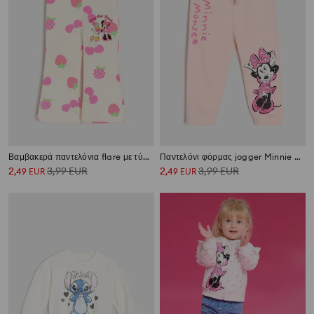
Βαμβακερά παντελόνια flare με τύπωμα Minnie Mouse
Παντελόνι φόρμας jogger Minnie Mouse
2
3,99
EUR
2
3,99
EUR
,
49
EUR
,
49
EUR