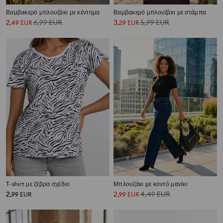
Βαμβακερό μπλουζάκι με κέντημα
Βαμβακερό μπλουζάκι με στάμπα
2
6,99
EUR
3
5,99
EUR
,
49
EUR
,
29
EUR
T-shirt με ζέβρα σχέδιο
Μπλουζάκι με κοντό μανίκι
2
2
4,49
EUR
,
99
EUR
,
99
EUR