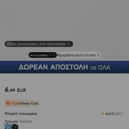
Δες φωτογραφίες από αξιολογήσεις
Αγοράστε αυτό το σετ
φωτογραφίες
1
/
1
6
,
49
EUR
+7 pts
Sinsay Club
Φλοράλ πουκαμίσα
4,4/5
(
65
)
Χρώμα
:
λουλακι