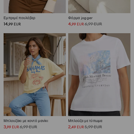
Εμπριμέ πουλόβερ
Φόρμα jogger
14
4
6,99
EUR
,
99
EUR
,
99
EUR
Μπλουζάκι με κοντό μανίκι
Μπλούζα με τύπωμα
3
6,99
EUR
2
5,99
EUR
,
99
EUR
,
49
EUR