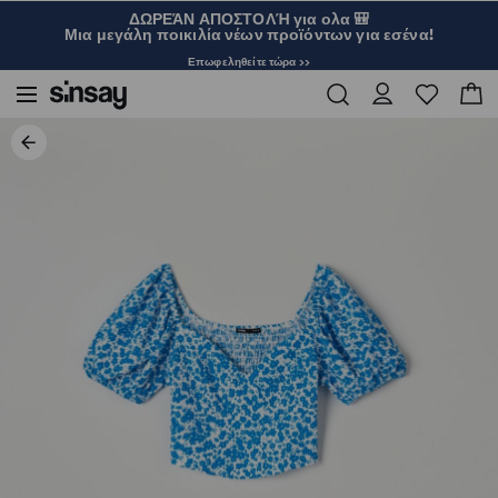
ΔΩΡΕΆΝ ΑΠΟΣΤΟΛΉ για ολα 🎒
Μια μεγάλη ποικιλία νέων προϊόντων για εσένα!
Επωφεληθείτε τώρα >>