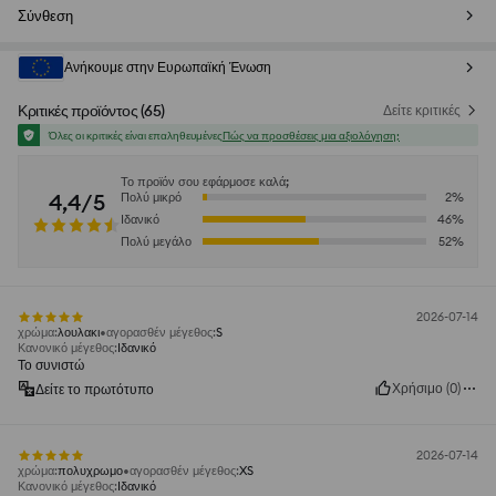
Σύνθεση
Ανήκουμε στην Ευρωπαϊκή Ένωση
Κριτικές προϊόντος
(
65
)
Δείτε κριτικές
Όλες οι κριτικές είναι επαληθευμένες
Πώς να προσθέσεις μια αξιολόγηση;
Το προϊόν σου εφάρμοσε καλά;
4,4/5
Πολύ μικρό
2
%
Ιδανικό
46
%
Πολύ μεγάλο
52
%
2026-07-14
χρώμα
:
λουλακι
αγορασθέν μέγεθος
:
S
Κανονικό μέγεθος
:
Ιδανικό
Το συνιστώ
Χρήσιμο
(
0
)
Δείτε το πρωτότυπο
2026-07-14
χρώμα
:
πολυχρωμο
αγορασθέν μέγεθος
:
XS
Κανονικό μέγεθος
:
Ιδανικό