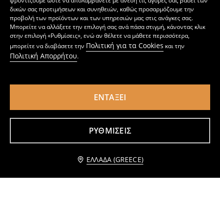
φροντίζουμε ώστε να απολαμβάνετε με άνεση τις αγορές σας βάσει των
δικών σας προτιμήσεων και συνηθειών, καθώς προσαρμόζουμε την
προβολή των προϊόντων και των υπηρεσιών μας στις ανάγκες σας.
Μπορείτε να αλλάξετε την επιλογή σας ανά πάσα στιγμή, κάνοντας κλικ
στην επιλογή «Ρυθμίσεις», ενώ αν θέλετε να μάθετε περισσότερα,
Πολιτική για τα Cookies
μπορείτε να διαβάσετε την
και την
Πολιτική Απορρήτου
.
ΕΝΤΆΞΕΙ
Βαμβακερό μπλουζάκι με στάμπα
Μπλούζα από βισκόζη με δαντελωτά ένθετα
3
5,99
EUR
3
5,99
EUR
,
29
EUR
,
49
EUR
ΡΥΘΜΊΣΕΙΣ
Ειδοποίησέ με
ΕΛΛΆΔΑ (GREECE)