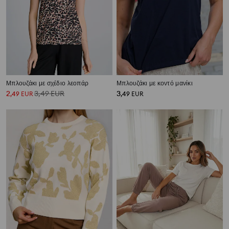
Μπλουζάκι με σχέδιο λεοπάρ
Μπλουζάκι με κοντό μανίκι
2
3,49
EUR
3
,
49
EUR
,
49
EUR