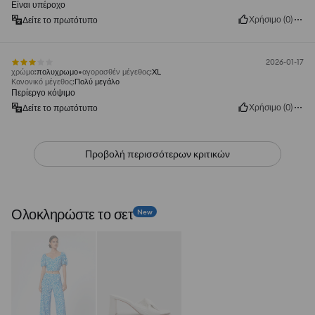
Είναι υπέροχο
Χρήσιμο
(
0
)
Δείτε το πρωτότυπο
2026-01-17
χρώμα
:
πολυχρωμο
αγορασθέν μέγεθος
:
XL
Κανονικό μέγεθος
:
Πολύ μεγάλο
Περίεργο κόψιμο
Χρήσιμο
(
0
)
Δείτε το πρωτότυπο
Προβολή περισσότερων κριτικών
Ολοκληρώστε το σετ
New