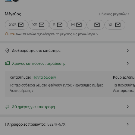
Μέγεθος
Πίνακας μεγεθών
XXS
XS
S
M
L
XL
52
%
των πελατών αξιολόγησαν το μέγεθος ως μεγαλύτερο
Διαθεσιμότητα στο κατάστημα
Χρόνος και κόστος παράδοσης
Καταστήματα
Πάντα δωρεάν
Κούριερ/σημ
Τα περισσότερα δέματα φτάνουν εντός 7 εργάσιμες ημέρες
Τα περισσότε
Λεπτομέρειες >
Λεπτομέρειες
30 ημέρες για επιστροφή
Πληροφορίες προϊόντος
5824F-57X