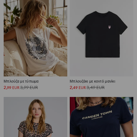
Μπλούζα με τύπωμα
Μπλουζάκι με κοντό μανίκι
2
3,99
EUR
2
3,49
EUR
,
99
EUR
,
49
EUR