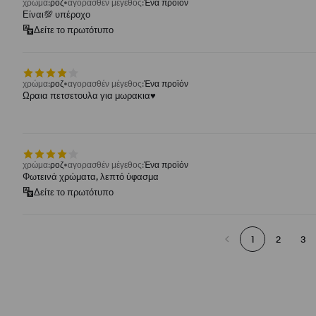
χρώμα
:
ροζ
αγορασθέν μέγεθος
:
Ένα προϊόν
Είναι💯 υπέροχο
Δείτε το πρωτότυπο
χρώμα
:
ροζ
αγορασθέν μέγεθος
:
Ένα προϊόν
Ωραια πετσετουλα για μωρακια♥️
χρώμα
:
ροζ
αγορασθέν μέγεθος
:
Ένα προϊόν
Φωτεινά χρώματα, λεπτό ύφασμα
Δείτε το πρωτότυπο
1
2
3