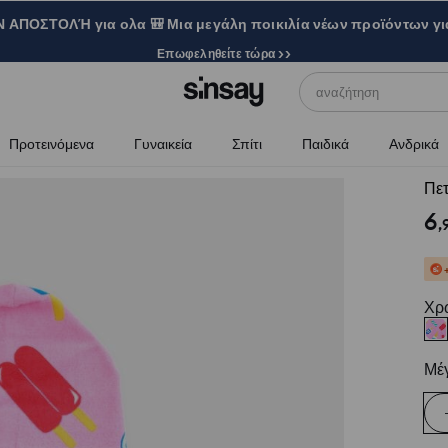
ΑΠΟΣΤΟΛΉ για ολα 🎒 Μια μεγάλη ποικιλία νέων προϊόντων γι
Επωφεληθείτε τώρα >>
αναζήτηση
Προτεινόμενα
Γυναικεία
Σπίτι
Παιδικά
Ανδρικά
Πετ
6
,
Χρ
Μέ