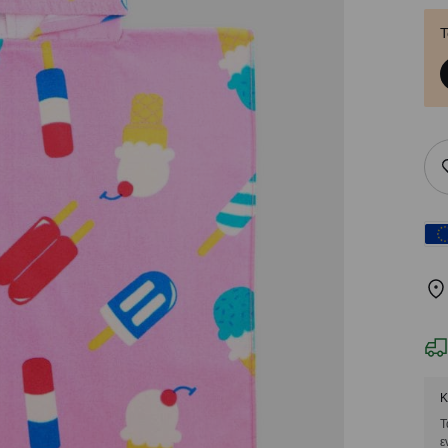
Τ
Κ
Τ
ε