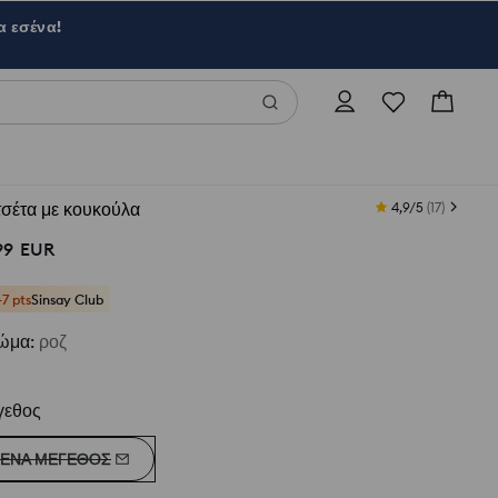
α εσένα!
σέτα με κουκούλα
4,9/5
(
17
)
99
EUR
+7 pts
Sinsay Club
ώμα
:
ροζ
γεθος
ΈΝΑ ΜΈΓΕΘΟΣ