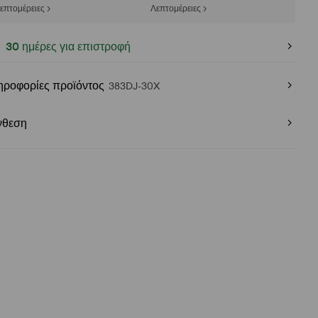
επτομέρειες >
Λεπτομέρειες >
30 ημέρες για επιστροφή
ηροφορίες προϊόντος
383DJ-30X
νθεση