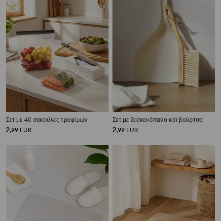
Σετ με 40 σακούλες τροφίμων
Σετ με ξεσκονόπανο και βούρτσα
2
2
,
99
EUR
,
99
EUR