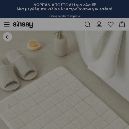
ΔΩΡΕΆΝ ΑΠΟΣΤΟΛΉ για ολα 🎒
Μια μεγάλη ποικιλία νέων προϊόντων για εσένα!
Επωφεληθείτε τώρα >>