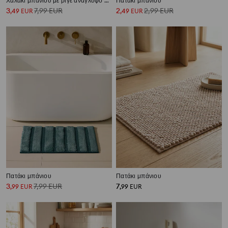
Χαλάκι μπάνιου με ριγέ ανάγλυφο σχέδιο
Πατάκι μπάνιου
3
7,99
EUR
2
2,99
EUR
,
49
EUR
,
49
EUR
Πατάκι μπάνιου
Πατάκι μπάνιου
3
7,99
EUR
7
,
99
EUR
,
99
EUR