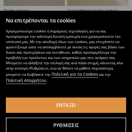
Πατάκι μπάνιου
Αντιολισθητικό πατάκι μπάνιου
3
4,99
EUR
3
6,99
EUR
,
49
EUR
,
49
EUR
Να επιτρέπονται τα cookies
Χρησιμοποιούμε cookies ή παρόμοιες τεχνολογίες για να σας
προσφέρουμε την καλύτερη δυνατή εμπειρία ενώ χρησιμοποιείτε τον
ιστότοπό μας. Με την αποδοχή όλων των cookies, μας επιτρέπετε να
φροντίζουμε ώστε να απολαμβάνετε με άνεση τις αγορές σας βάσει των
δικών σας προτιμήσεων και συνηθειών, καθώς προσαρμόζουμε την
προβολή των προϊόντων και των υπηρεσιών μας στις ανάγκες σας.
Μπορείτε να αλλάξετε την επιλογή σας ανά πάσα στιγμή, κάνοντας κλικ
στην επιλογή «Ρυθμίσεις», ενώ αν θέλετε να μάθετε περισσότερα,
Πολιτική για τα Cookies
μπορείτε να διαβάσετε την
και την
Πολιτική Απορρήτου
.
ΕΝΤΆΞΕΙ
Πατάκια μπάνιου 2 τεμάχια
Πατάκι μπάνιου
5
9
,
49
EUR
,
99
EUR
ΡΥΘΜΊΣΕΙΣ