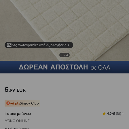
Δες φωτογραφίες από αξιολογήσεις
1
/
4
5
,
99
EUR
+6 pts
Sinsay Club
Πατάκι μπάνιου
4,9/5
(
18
)
ΜΌΝΟ ONLINE