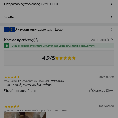
Πληροφορίες προϊόντος
369GK-00X
Σύνθεση
Ανήκουμε στην Ευρωπαϊκή Ένωση
Κριτικές προϊόντος
(
18
)
Δείτε κριτικές
Όλες οι κριτικές είναι επαληθευμένες
Πώς να προσθέσεις μια αξιολόγηση;
4,9/5
2026-07-08
χρώμα
:
λευκο
αγορασθέν μέγεθος
:
Ένα προϊόν
Ένα μαλακό, άνετο χαλάκι μπάνιου.
Χρήσιμο
(
0
)
Δείτε το πρωτότυπο
2026-07-08
χρώμα
:
πρασινο
αγορασθέν μέγεθος
:
Ένα προϊόν