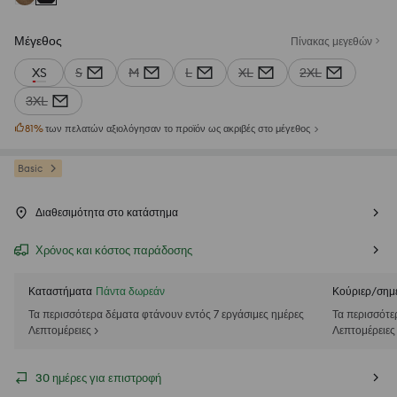
Μέγεθος
Πίνακας μεγεθών
XS
S
M
L
XL
2XL
3XL
81
%
των πελατών αξιολόγησαν το προϊόν ως ακριβές στο μέγεθος
Basic
Διαθεσιμότητα στο κατάστημα
Χρόνος και κόστος παράδοσης
Καταστήματα
Πάντα δωρεάν
Κούριερ/σημ
Τα περισσότερα δέματα φτάνουν εντός 7 εργάσιμες ημέρες
Τα περισσότε
Λεπτομέρειες >
Λεπτομέρειες
30 ημέρες για επιστροφή