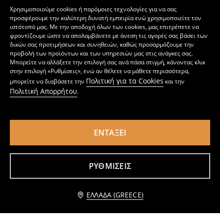
Χρησιμοποιούμε cookies ή παρόμοιες τεχνολογίες για να σας
προσφέρουμε την καλύτερη δυνατή εμπειρία ενώ χρησιμοποιείτε τον
ιστότοπό μας. Με την αποδοχή όλων των cookies, μας επιτρέπετε να
φροντίζουμε ώστε να απολαμβάνετε με άνεση τις αγορές σας βάσει των
δικών σας προτιμήσεων και συνηθειών, καθώς προσαρμόζουμε την
προβολή των προϊόντων και των υπηρεσιών μας στις ανάγκες σας.
Μπορείτε να αλλάξετε την επιλογή σας ανά πάσα στιγμή, κάνοντας κλικ
στην επιλογή «Ρυθμίσεις», ενώ αν θέλετε να μάθετε περισσότερα,
Πολιτική για τα Cookies
μπορείτε να διαβάσετε την
και την
Πολιτική Απορρήτου
.
ΕΝΤΆΞΕΙ
Παντελόνι tapered fit NASA
Παντελόνι φόρμας regular jogger
10
14,99
EUR
14
,
49
EUR
,
99
EUR
ΡΥΘΜΊΣΕΙΣ
Προσθήκη στο καλάθι
ΕΛΛΆΔΑ (GREECE)
7,99 EUR