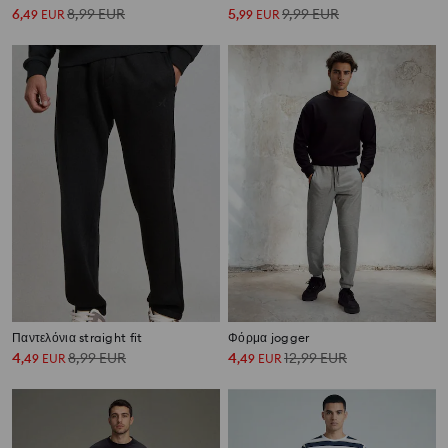
6
8,99
EUR
5
9,99
EUR
,
49
EUR
,
99
EUR
Παντελόνια straight fit
Φόρμα jogger
4
8,99
EUR
4
12,99
EUR
,
49
EUR
,
49
EUR