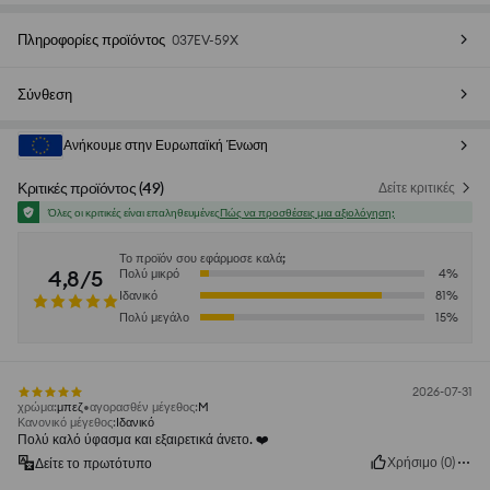
Πληροφορίες προϊόντος
037EV-59X
Σύνθεση
Ανήκουμε στην Ευρωπαϊκή Ένωση
Κριτικές προϊόντος
(
49
)
Δείτε κριτικές
Όλες οι κριτικές είναι επαληθευμένες
Πώς να προσθέσεις μια αξιολόγηση;
Το προϊόν σου εφάρμοσε καλά;
4,8/5
Πολύ μικρό
4
%
Ιδανικό
81
%
Πολύ μεγάλο
15
%
2026-07-31
χρώμα
:
μπεζ
αγορασθέν μέγεθος
:
M
Κανονικό μέγεθος
:
Ιδανικό
Πολύ καλό ύφασμα και εξαιρετικά άνετο. ❤️
Χρήσιμο
(
0
)
Δείτε το πρωτότυπο