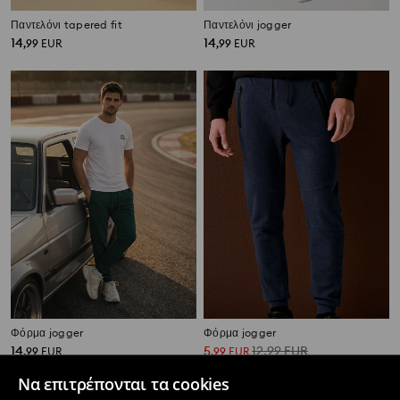
Παντελόνι tapered fit
Παντελόνι jogger
14
14
,
99
EUR
,
99
EUR
Φόρμα jogger
Φόρμα jogger
14
5
12,99
EUR
,
99
EUR
,
99
EUR
Να επιτρέπονται τα cookies