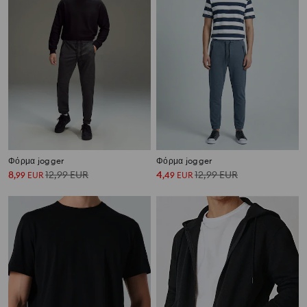
Φόρμα jogger
Φόρμα jogger
8
12,99
EUR
4
12,99
EUR
,
99
EUR
,
49
EUR