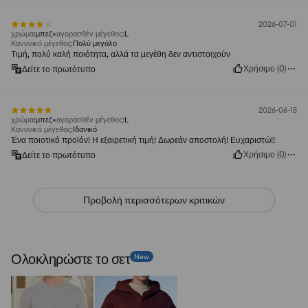
2026-07-01
χρώμα
:
μπεζ
αγορασθέν μέγεθος
:
L
Κανονικό μέγεθος
:
Πολύ μεγάλο
Τιμή, πολύ καλή ποιότητα, αλλά τα μεγέθη δεν αντιστοιχούν
Χρήσιμο
(
0
)
Δείτε το πρωτότυπο
2026-06-15
χρώμα
:
μπεζ
αγορασθέν μέγεθος
:
L
Κανονικό μέγεθος
:
Ιδανικό
Ένα ποιοτικό προϊόν! Η εξαιρετική τιμή! Δωρεάν αποστολή! Ευχαριστώ!!
Χρήσιμο
(
0
)
Δείτε το πρωτότυπο
Προβολή περισσότερων κριτικών
Ολοκληρώστε το σετ
New