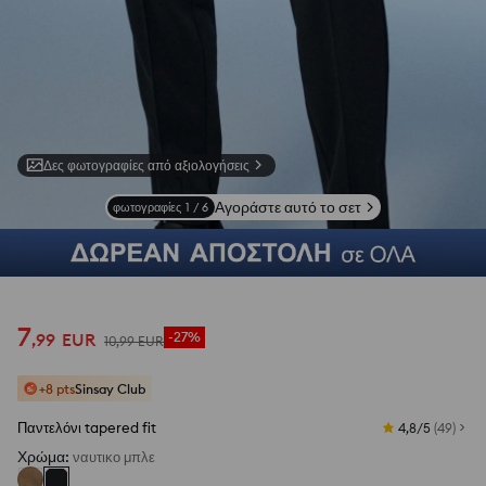
Δες φωτογραφίες από αξιολογήσεις
Αγοράστε αυτό το σετ
φωτογραφίες
1
/
6
7
,
99
EUR
-27%
10
,
99
EUR
+8 pts
Sinsay Club
Παντελόνι tapered fit
4,8/5
(
49
)
Χρώμα
:
ναυτικο μπλε