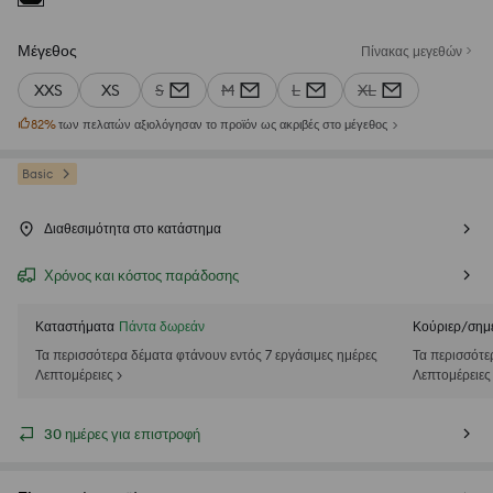
Μέγεθος
Πίνακας μεγεθών
XXS
XS
S
M
L
XL
82
%
των πελατών αξιολόγησαν το προϊόν ως ακριβές στο μέγεθος
Basic
Διαθεσιμότητα στο κατάστημα
Χρόνος και κόστος παράδοσης
Καταστήματα
Πάντα δωρεάν
Κούριερ/σημ
Τα περισσότερα δέματα φτάνουν εντός 7 εργάσιμες ημέρες
Τα περισσότε
Λεπτομέρειες >
Λεπτομέρειες
30 ημέρες για επιστροφή