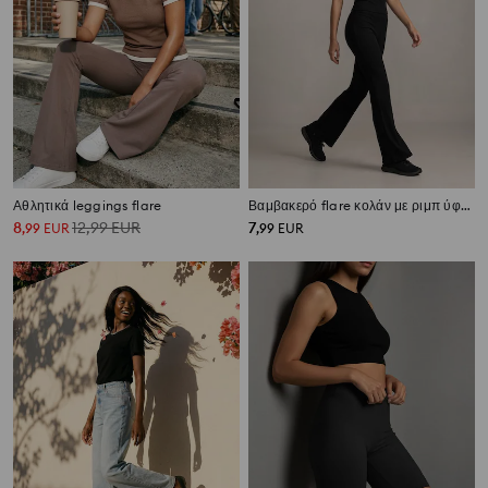
Αθλητικά leggings flare
Βαμβακερό flare κολάν με ριμπ ύφανση
8
12,99
EUR
7
,
99
EUR
,
99
EUR