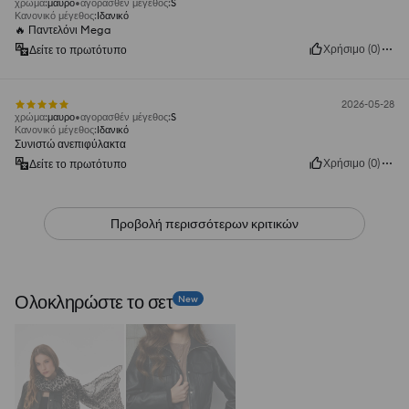
χρώμα
:
μαυρο
αγορασθέν μέγεθος
:
S
Κανονικό μέγεθος
:
Ιδανικό
🔥 Παντελόνι Mega
Χρήσιμο
(
0
)
Δείτε το πρωτότυπο
2026-05-28
χρώμα
:
μαυρο
αγορασθέν μέγεθος
:
S
Κανονικό μέγεθος
:
Ιδανικό
Συνιστώ ανεπιφύλακτα
Χρήσιμο
(
0
)
Δείτε το πρωτότυπο
Προβολή περισσότερων κριτικών
Ολοκληρώστε το σετ
New