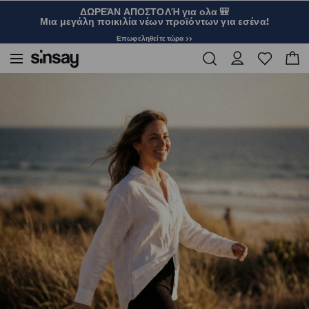
ΔΩΡΕΆΝ ΑΠΟΣΤΟΛΉ για ολα 🎒
Μια μεγάλη ποικιλία νέων προϊόντων για εσένα!
Επωφεληθείτε τώρα >>
Sinsay
Γυναικεία
Παντελόνι flare