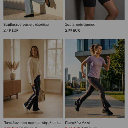
Βαμβακερό basic μπλουζάκι
Σορτς ποδηλασίας
2
2
,
49
EUR
,
99
EUR
Παντελόνι από ύφασμα piqué με καμπάνα
Παντελόνι flare