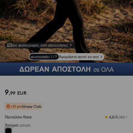
Δες φωτογραφίες από αξιολογήσεις
Αγοράστε αυτό το σετ
φωτογραφίες
1
/
7
9
,
99
EUR
+10 pts
Sinsay Club
Παντελόνι flare
4,8/5
(
46
)
Χρώμα
:
μαυρο