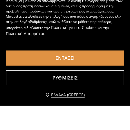
φροντίζουμε ώστε να απολαμβάνετε με άνεση τις αγορές σας βάσει των
δικών σας προτιμήσεων και συνηθειών, καθώς προσαρμόζουμε την
προβολή των προϊόντων και των υπηρεσιών μας στις ανάγκες σας.
Μπορείτε να αλλάξετε την επιλογή σας ανά πάσα στιγμή, κάνοντας κλικ
στην επιλογή «Ρυθμίσεις», ενώ αν θέλετε να μάθετε περισσότερα,
Πολιτική για τα Cookies
μπορείτε να διαβάσετε την
και την
Πολιτική Απορρήτου
.
ΕΝΤΆΞΕΙ
Παντελόνι flare από ύφασμα scuba Gym Hard
Κολάν flare από τεχνική ύφανση
5
9,99
EUR
9
,
99
EUR
,
99
EUR
ΡΥΘΜΊΣΕΙΣ
Προσθήκη στο καλάθι
ΕΛΛΆΔΑ (GREECE)
9,99 EUR