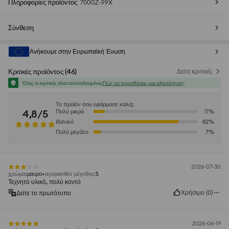
Πληροφορίες προϊόντος
700GZ-99X
Σύνθεση
Ανήκουμε στην Ευρωπαϊκή Ένωση
Κριτικές προϊόντος
(
46
)
Δείτε κριτικές
Όλες οι κριτικές είναι επαληθευμένες
Πώς να προσθέσεις μια αξιολόγηση;
Το προϊόν σου εφάρμοσε καλά;
4,8/5
Πολύ μικρό
11
%
Ιδανικό
82
%
Πολύ μεγάλο
7
%
2026-07-30
χρώμα
:
μαυρο
αγορασθέν μέγεθος
:
S
Τεχνητό υλικό, πολύ κοντό
Χρήσιμο
(
0
)
Δείτε το πρωτότυπο
2026-06-19