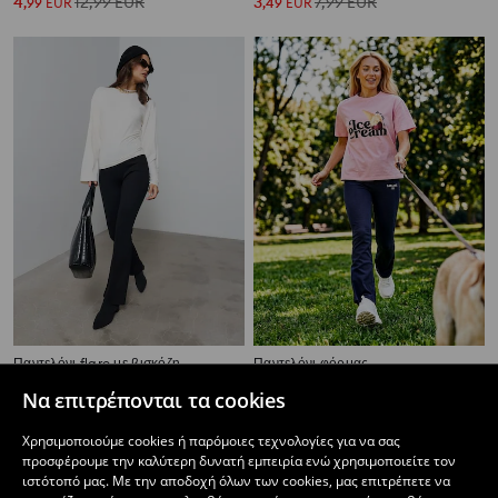
4
12,99
EUR
3
7,99
EUR
,
99
EUR
,
49
EUR
Παντελόνι flare με βισκόζη
Παντελόνι φόρμας
12
7
,
99
EUR
,
99
EUR
Να επιτρέπονται τα cookies
Χρησιμοποιούμε cookies ή παρόμοιες τεχνολογίες για να σας
προσφέρουμε την καλύτερη δυνατή εμπειρία ενώ χρησιμοποιείτε τον
ιστότοπό μας. Με την αποδοχή όλων των cookies, μας επιτρέπετε να