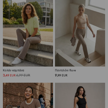
Κολάν καμπάνα
Παντελόνι flare
3
6,99
EUR
9
,
49
EUR
,
99
EUR