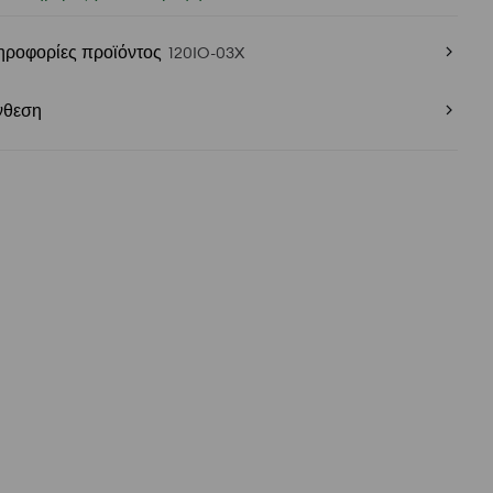
ηροφορίες προϊόντος
120IO-03X
νθεση