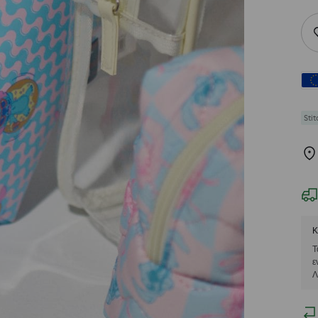
Stit
Κ
Τ
ε
Λ