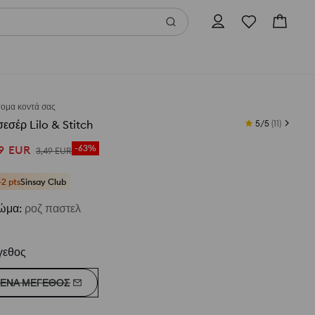
τομα κοντά σας
εσέρ Lilo & Stitch
5/5
(
11
)
9
EUR
-63%
3
,
49
EUR
+2 pts
Sinsay Club
ώμα
:
ροζ παστελ
γεθος
ΈΝΑ ΜΈΓΕΘΟΣ