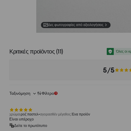
Δες φωτογραφίες από αξιολογήσεις
Κριτικές προϊόντος
(
11
)
Όλες οι κ
5/5
Ταξινόμηση
Φίλτρο
1
χρώμα
:
ροζ παστελ
αγορασθέν μέγεθος
:
Ένα προϊόν
Είναι υπέροχο
Δείτε το πρωτότυπο