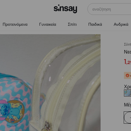
αναζήτηση
Προτεινόμενα
Γυναικεία
Σπίτι
Παιδικά
Ανδρικά
Σύν
Νεσ
1
,
2
Χρ
Μέ