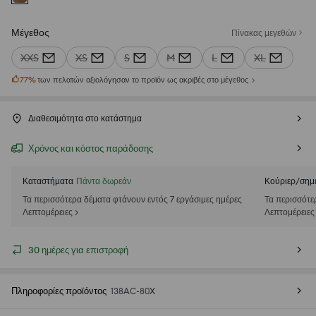
Μέγεθος
Πίνακας μεγεθών
XXS
XS
S
M
L
XL
77
%
των πελατών αξιολόγησαν το προϊόν ως ακριβές στο μέγεθος
Διαθεσιμότητα στο κατάστημα
Χρόνος και κόστος παράδοσης
Καταστήματα
Πάντα δωρεάν
Κούριερ/σημ
Τα περισσότερα δέματα φτάνουν εντός 7 εργάσιμες ημέρες
Τα περισσότε
Λεπτομέρειες >
Λεπτομέρειες
30 ημέρες για επιστροφή
Πληροφορίες προϊόντος
138AC-80X