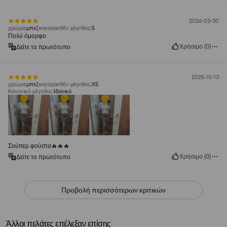
2026-03-30
χρώμα
:
μπεζ
αγορασθέν μέγεθος
:
S
Πολύ όμορφο
Χρήσιμο
(
0
)
Δείτε το πρωτότυπο
2025-10-13
χρώμα
:
μπεζ
αγορασθέν μέγεθος
:
XS
Κανονικό μέγεθος
:
Ιδανικό
Σούπερ φούστα🔥🔥🔥
Χρήσιμο
(
0
)
Δείτε το πρωτότυπο
Προβολή περισσότερων κριτικών
Άλλοι πελάτες επέλεξαν επίσης