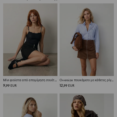
Μίνι φούστα από απομίμηση σουέτ με φερμουάρ
Oversize πουκάμισο με κάθετες ρίγες και τσέπη
9
12
,
99
EUR
,
99
EUR