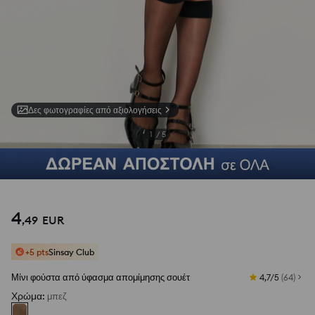
Δες φωτογραφίες από αξιολογήσεις
1
/
5
4
,
49
EUR
+5 pts
Sinsay Club
Μίνι φούστα από ύφασμα απομίμησης σουέτ
4,7/5
(
64
)
Χρώμα
:
μπεζ