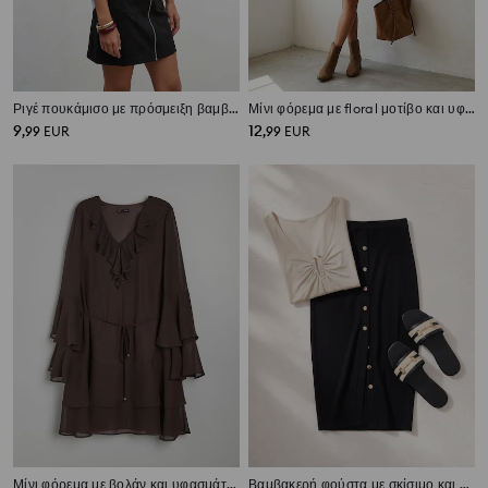
Ριγέ πουκάμισο με πρόσμειξη βαμβακιού
Μίνι φόρεμα με floral μοτίβο και υφασμάτινη ζώνη, με βισκόζη
9
12
,
99
EUR
,
99
EUR
Μίνι φόρεμα με βολάν και υφασμάτινη ζώνη
Βαμβακερή φούστα με σκίσιμο και διακοσμητικά κουμπιά