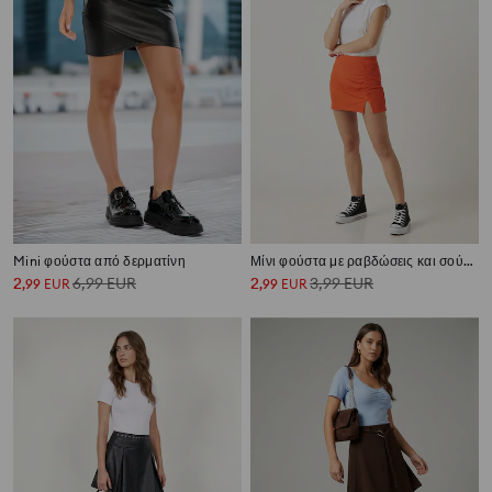
Mini φούστα από δερματίνη
Μίνι φούστα με ραβδώσεις και σούρες
2
6,99
EUR
2
3,99
EUR
,
99
EUR
,
99
EUR