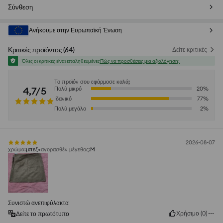
Σύνθεση
Ανήκουμε στην Ευρωπαϊκή Ένωση
Κριτικές προϊόντος
(
64
)
Δείτε κριτικές
Όλες οι κριτικές είναι επαληθευμένες
Πώς να προσθέσεις μια αξιολόγηση;
Το προϊόν σου εφάρμοσε καλά;
4,7/5
Πολύ μικρό
20
%
Ιδανικό
77
%
Πολύ μεγάλο
2
%
2026-08-07
χρώμα
:
μπεζ
αγορασθέν μέγεθος
:
M
Συνιστώ ανεπιφύλακτα
Χρήσιμο
(
0
)
Δείτε το πρωτότυπο