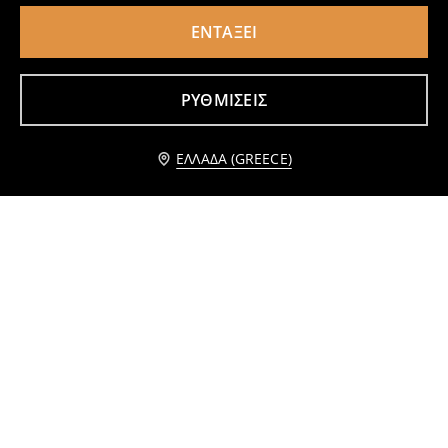
ΕΝΤΆΞΕΙ
Μίντι φούστα με μείγμα βισκόζης
Πλισέ μίνι φούστα με μείγμα βισκόζης
9
9
,
99
EUR
,
99
EUR
ΡΥΘΜΊΣΕΙΣ
Ειδοποίησέ με
ΕΛΛΆΔΑ (GREECE)
Ριγέ φούστα μίντι
Mini φούστα
9
6
,
99
EUR
,
99
EUR