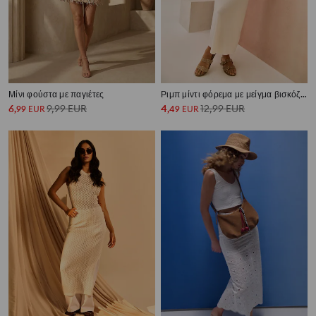
Μίνι φούστα με παγιέτες
Ριμπ μίντι φόρεμα με μείγμα βισκόζης
6
9,99
EUR
4
12,99
EUR
,
99
EUR
,
49
EUR