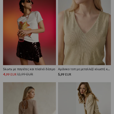
Skorts με παγιέτες και πλαϊνό δέσιμο
Αμάνικο τοπ με μεταλλιζέ κλωστή και μείγμα βισκόζης
4
12,99
EUR
5
,
99
EUR
,
99
EUR