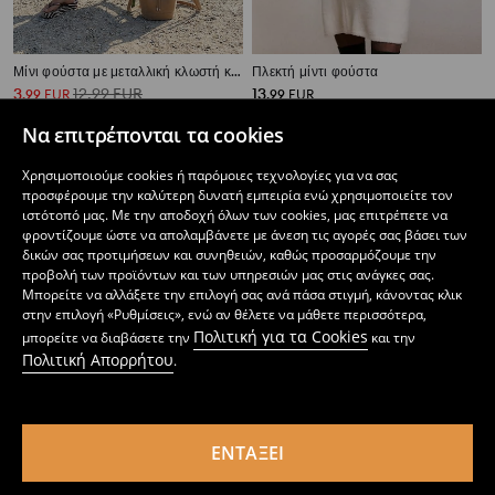
Μίνι φούστα με μεταλλική κλωστή και βισκόζη
Πλεκτή μίντι φούστα
3
12,99
EUR
13
,
99
EUR
,
99
EUR
Να επιτρέπονται τα cookies
Χρησιμοποιούμε cookies ή παρόμοιες τεχνολογίες για να σας
προσφέρουμε την καλύτερη δυνατή εμπειρία ενώ χρησιμοποιείτε τον
ιστότοπό μας. Με την αποδοχή όλων των cookies, μας επιτρέπετε να
φροντίζουμε ώστε να απολαμβάνετε με άνεση τις αγορές σας βάσει των
δικών σας προτιμήσεων και συνηθειών, καθώς προσαρμόζουμε την
προβολή των προϊόντων και των υπηρεσιών μας στις ανάγκες σας.
Μπορείτε να αλλάξετε την επιλογή σας ανά πάσα στιγμή, κάνοντας κλικ
στην επιλογή «Ρυθμίσεις», ενώ αν θέλετε να μάθετε περισσότερα,
Πολιτική για τα Cookies
μπορείτε να διαβάσετε την
και την
Πολιτική Απορρήτου
.
ΕΝΤΆΞΕΙ
Midi φούστα
Μάξι φούστα με ριγέ πλέξη με μείγμα μαλλιού
17
17
,
99
EUR
,
99
EUR