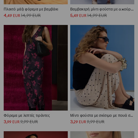
Πλεκτό μάξι φόρεμα με βαμβάκι
Βαμβακερή μίντι φούστα με ажούρ σχέδιο
4
14,99
EUR
5
14,99
EUR
,
49
EUR
,
49
EUR
Φόρεμα με λεπτές τιράντες
Μίντι φούστα με σκίσιμο με πουά σχέδιο
3
9,99
EUR
3
9,99
EUR
,
99
EUR
,
29
EUR