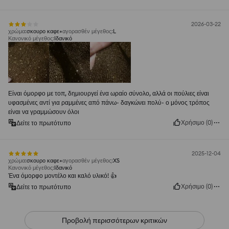
2026-03-22
χρώμα
:
σκουρο καφε
αγορασθέν μέγεθος
:
L
Κανονικό μέγεθος
:
Ιδανικό
Είναι όμορφο με τοπ, δημιουργεί ένα ωραίο σύνολο, αλλά οι πούλιες είναι
υφασμένες αντί για ραμμένες από πάνω- δαγκώνει πολύ- ο μόνος τρόπος
είναι να γραμμώσουν όλοι
Χρήσιμο
(
0
)
Δείτε το πρωτότυπο
2025-12-04
χρώμα
:
σκουρο καφε
αγορασθέν μέγεθος
:
XS
Κανονικό μέγεθος
:
Ιδανικό
Ένα όμορφο μοντέλο και καλό υλικό! 👍️
Χρήσιμο
(
0
)
Δείτε το πρωτότυπο
Προβολή περισσότερων κριτικών