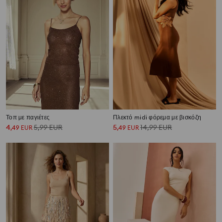
Τοπ με παγιέτες
Πλεκτό midi φόρεμα με βισκόζη
4
5,99
EUR
5
14,99
EUR
,
49
EUR
,
49
EUR