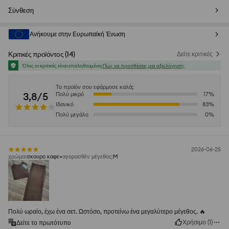
Σύνθεση
Ανήκουμε στην Ευρωπαϊκή Ένωση
Κριτικές προϊόντος
(
14
)
Δείτε κριτικές
Όλες οι κριτικές είναι επαληθευμένες
Πώς να προσθέσεις μια αξιολόγηση;
Το προϊόν σου εφάρμοσε καλά;
3,8/5
Πολύ μικρό
17
%
Ιδανικό
83
%
Πολύ μεγάλο
0
%
2026-06-25
χρώμα
:
σκουρο καφε
αγορασθέν μέγεθος
:
M
Πολύ ωραίο, έχω ένα σετ. Ωστόσο, προτείνω ένα μεγαλύτερο μέγεθος. 🔥
Χρήσιμο
(
1
)
Δείτε το πρωτότυπο