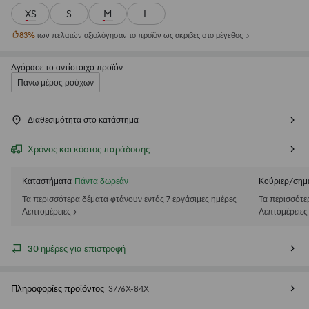
XS
S
M
L
83
%
των πελατών αξιολόγησαν το προϊόν ως ακριβές στο μέγεθος
Αγόρασε το αντίστοιχο προϊόν
Πάνω μέρος ρούχων
Διαθεσιμότητα στο κατάστημα
Χρόνος και κόστος παράδοσης
Καταστήματα
Πάντα δωρεάν
Κούριερ/σημ
Τα περισσότερα δέματα φτάνουν εντός 7 εργάσιμες ημέρες
Τα περισσότε
Λεπτομέρειες >
Λεπτομέρειες
30 ημέρες για επιστροφή
Πληροφορίες προϊόντος
3776X-84X