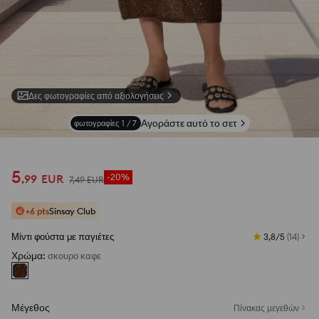
Δες φωτογραφίες από αξιολογήσεις
Αγοράστε αυτό το σετ
φωτογραφίες
1
/
7
5
,
99
EUR
-20%
7
,
49
EUR
+6 pts
Sinsay Club
Μίντι φούστα με παγιέτες
3,8/5
(
14
)
Χρώμα
:
σκουρο καφε
Μέγεθος
Πίνακας μεγεθών