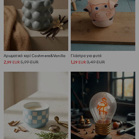
Αρωματικό κερί Cashmere&Vanilla
Γλάστρα για φυτά
2
5,99
EUR
1
3,49
EUR
,
99
EUR
,
29
EUR