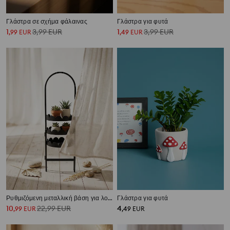
Γλάστρα σε σχήμα φάλαινας
Γλάστρα για φυτά
1
3,99
EUR
1
3,99
EUR
,
99
EUR
,
49
EUR
Ρυθμιζόμενη μεταλλική βάση για λουλούδια τριών επιπέδων με διακοσμητικό περίγραμμα
Γλάστρα για φυτά
10
22,99
EUR
4
,
99
EUR
,
49
EUR