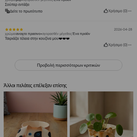
Σούπερ εντάξει
Χρήσιμο
(
0
)
Δείτε το πρωτότυπο
2026-04-28
χρώμα
:
ανοιχτο πρασινο
αγορασθέν μέγεθος
:
Ένα προϊόν
Ταιριάζει τέλεια στην κουζίνα μου❤️❤️❤️
Χρήσιμο
(
0
)
Προβολή περισσότερων κριτικών
Άλλοι πελάτες επέλεξαν επίσης