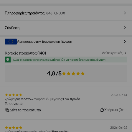
Πληροφορίες προϊόντος
848FQ-00X
Σύνθεση
Ανήκουμε στην Ευρωπαϊκή Ένωση
Κριτικές προϊόντος
(
140
)
Δείτε κριτικές
Όλες οι κριτικές είναι επαληθευμένες
Πώς να προσθέσεις μια αξιολόγηση;
4,8/5
2026-07-14
χρώμα
:
ροζ παστελ
αγορασθέν μέγεθος
:
Ένα προϊόν
Το συνιστώ
Χρήσιμο
(
0
)
Δείτε το πρωτότυπο
2026-06-22
χρώμα
:
μοβ
αγορασθέν μέγεθος
:
Ένα προϊόν