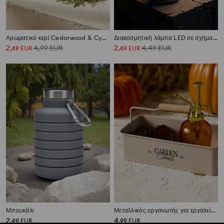
Αρωματικό κερί Cedarwood & Cypress
Διακοσμητική λάμπα LED σε σχήμα λαμπτήρα Edison
2
4,99
EUR
2
4,49
EUR
,
49
EUR
,
49
EUR
Μπουκάλι
Μεταλλικός οργανωτής για εργαλεία κήπου με λαβή
2
4
,
49
EUR
,
99
EUR