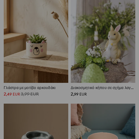
Γλάστρα με μοτίβο αρκουδάκι
Διακοσμητικό κήπου σε σχήμα λαγού με χήνα
2
3,99
EUR
2
,
49
EUR
,
99
EUR