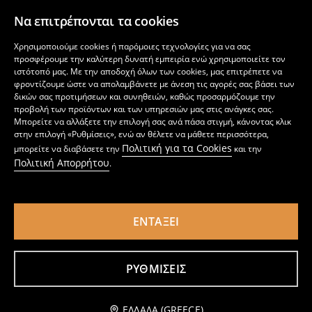
Να επιτρέπονται τα cookies
Χρησιμοποιούμε cookies ή παρόμοιες τεχνολογίες για να σας
προσφέρουμε την καλύτερη δυνατή εμπειρία ενώ χρησιμοποιείτε τον
ιστότοπό μας. Με την αποδοχή όλων των cookies, μας επιτρέπετε να
φροντίζουμε ώστε να απολαμβάνετε με άνεση τις αγορές σας βάσει των
δικών σας προτιμήσεων και συνηθειών, καθώς προσαρμόζουμε την
προβολή των προϊόντων και των υπηρεσιών μας στις ανάγκες σας.
Μπορείτε να αλλάξετε την επιλογή σας ανά πάσα στιγμή, κάνοντας κλικ
στην επιλογή «Ρυθμίσεις», ενώ αν θέλετε να μάθετε περισσότερα,
Πολιτική για τα Cookies
μπορείτε να διαβάσετε την
και την
Πολιτική Απορρήτου
.
ΕΝΤΆΞΕΙ
Σετ εργαλείων κήπου 6 τεμάχια
Μεταλλικό δοχείο με λαβή και επιγραφή «Farmer's Market»
1
8,99
EUR
4
,
99
EUR
,
99
EUR
ΡΥΘΜΊΣΕΙΣ
Ειδοποίησέ με
ΕΛΛΆΔΑ (GREECE)