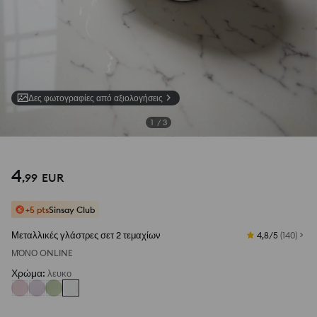
Δες φωτογραφίες από αξιολογήσεις
1
/
3
4
,
99
EUR
+5 pts
Sinsay Club
Μεταλλικές γλάστρες σετ 2 τεμαχίων
4,8/5
(
140
)
ΜΌΝΟ ONLINE
Χρώμα
:
λευκο