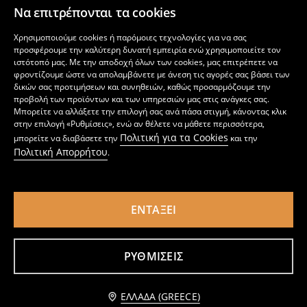
3
7,99
EUR
2
7,99
EUR
,
49
EUR
,
99
EUR
Να επιτρέπονται τα cookies
Χρησιμοποιούμε cookies ή παρόμοιες τεχνολογίες για να σας
προσφέρουμε την καλύτερη δυνατή εμπειρία ενώ χρησιμοποιείτε τον
ιστότοπό μας. Με την αποδοχή όλων των cookies, μας επιτρέπετε να
φροντίζουμε ώστε να απολαμβάνετε με άνεση τις αγορές σας βάσει των
δικών σας προτιμήσεων και συνηθειών, καθώς προσαρμόζουμε την
προβολή των προϊόντων και των υπηρεσιών μας στις ανάγκες σας.
Μπορείτε να αλλάξετε την επιλογή σας ανά πάσα στιγμή, κάνοντας κλικ
στην επιλογή «Ρυθμίσεις», ενώ αν θέλετε να μάθετε περισσότερα,
Πολιτική για τα Cookies
μπορείτε να διαβάσετε την
και την
Πολιτική Απορρήτου
.
ΕΝΤΆΞΕΙ
Μακρυμάνικη μπλούζα
Βασικό μπλουζάκι με μακρύ μανίκι
2
7,99
EUR
1
4,49
EUR
,
99
EUR
,
99
EUR
ΡΥΘΜΊΣΕΙΣ
Ειδοποίησέ με
ΕΛΛΆΔΑ (GREECE)