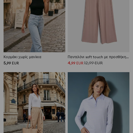
Κορμάκι χωρίς μανίκια
Παντελόνι soft touch με προσθήκη βισκόζης
5
4
12,99
EUR
,
99
EUR
,
99
EUR