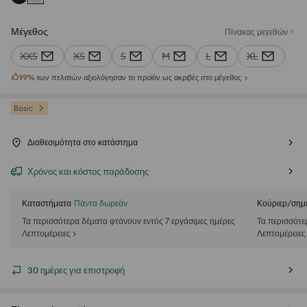
Μέγεθος
Πίνακας μεγεθών
XXS
XS
S
M
L
XL
99
%
των πελατών αξιολόγησαν το προϊόν ως ακριβές στο μέγεθος
Basic
Διαθεσιμότητα στο κατάστημα
Χρόνος και κόστος παράδοσης
Καταστήματα
Πάντα δωρεάν
Κούριερ/σημ
Τα περισσότερα δέματα φτάνουν εντός 7 εργάσιμες ημέρες
Τα περισσότε
Λεπτομέρειες >
Λεπτομέρειες
30 ημέρες για επιστροφή