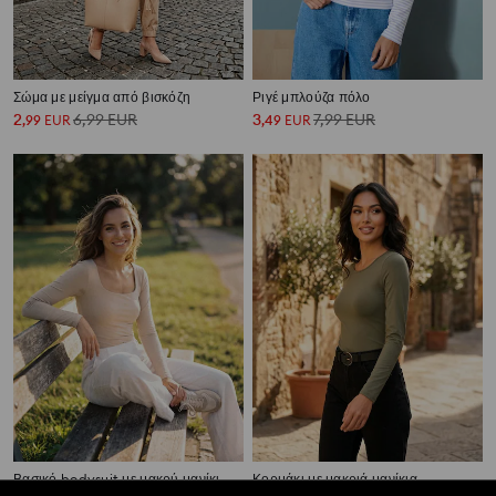
Σώμα με μείγμα από βισκόζη
Ριγέ μπλούζα πόλο
2
6,99
EUR
3
7,99
EUR
,
99
EUR
,
49
EUR
Βασικό bodysuit με μακρύ μανίκι
Κορμάκι με μακριά μανίκια