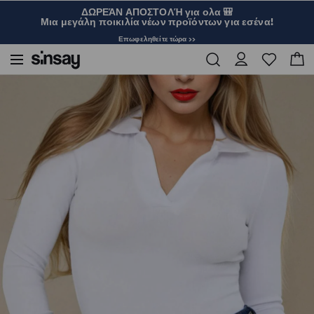
ΔΩΡΕΆΝ ΑΠΟΣΤΟΛΉ για ολα 🎒
Μια μεγάλη ποικιλία νέων προϊόντων για εσένα!
Επωφεληθείτε τώρα >>
Sinsay
Γυναικεία
Μακρυμάνικο κορμάκι