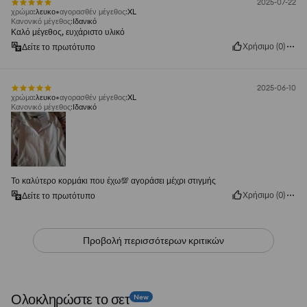
2025-07-22
χρώμα
:
λευκο
αγορασθέν μέγεθος
:
XL
Κανονικό μέγεθος
:
Ιδανικό
Καλό μέγεθος, ευχάριστο υλικό
Χρήσιμο
(
0
)
Δείτε το πρωτότυπο
2025-06-10
χρώμα
:
λευκο
αγορασθέν μέγεθος
:
XL
Κανονικό μέγεθος
:
Ιδανικό
Το καλύτερο κορμάκι που έχω💯 αγοράσει μέχρι στιγμής
Χρήσιμο
(
0
)
Δείτε το πρωτότυπο
Προβολή περισσότερων κριτικών
Ολοκληρώστε το σετ
New