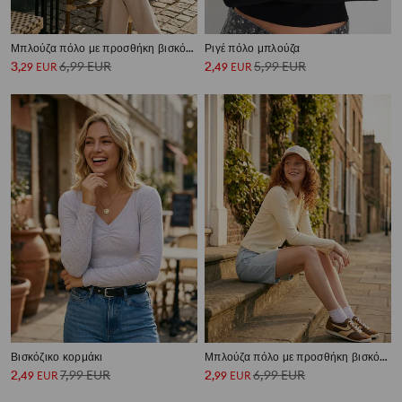
Μπλούζα πόλο με προσθήκη βισκόζης
Ριγέ πόλο μπλούζα
3
6,99
EUR
2
5,99
EUR
,
29
EUR
,
49
EUR
Βισκόζικο κορμάκι
Μπλούζα πόλο με προσθήκη βισκόζης
2
7,99
EUR
2
6,99
EUR
,
49
EUR
,
99
EUR