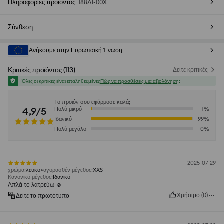
Πληροφορίες προϊόντος
188AI-00X
Σύνθεση
Ανήκουμε στην Ευρωπαϊκή Ένωση
Κριτικές προϊόντος
(
113
)
Δείτε κριτικές
Όλες οι κριτικές είναι επαληθευμένες
Πώς να προσθέσεις μια αξιολόγηση;
Το προϊόν σου εφάρμοσε καλά;
4,9/5
Πολύ μικρό
1
%
Ιδανικό
99
%
Πολύ μεγάλο
0
%
2025-07-29
χρώμα
:
λευκο
αγορασθέν μέγεθος
:
XXS
Κανονικό μέγεθος
:
Ιδανικό
Απλά το λατρεύω ☺️
Χρήσιμο
(
0
)
Δείτε το πρωτότυπο