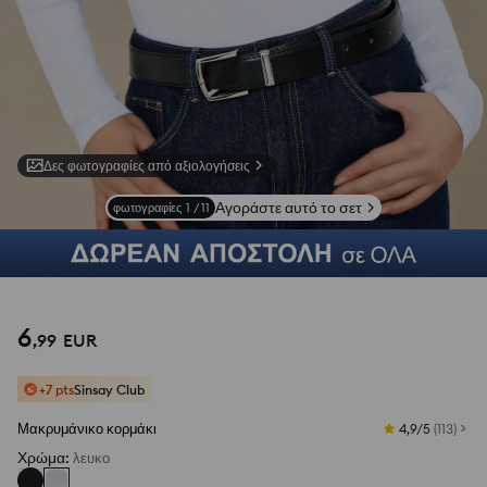
Δες φωτογραφίες από αξιολογήσεις
Αγοράστε αυτό το σετ
φωτογραφίες
1
/
11
6
,
99
EUR
+7 pts
Sinsay Club
Μακρυμάνικο κορμάκι
4,9/5
(
113
)
Χρώμα
:
λευκο