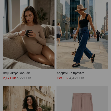
Βαμβακερό κορμάκι
Κορμάκι με τιράντες
2
6,99
EUR
1
4,49
EUR
,
49
EUR
,
99
EUR