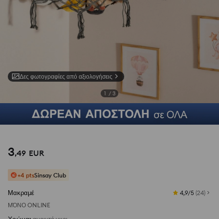
Δες φωτογραφίες από αξιολογήσεις
1
/
3
3
,
49
EUR
+4 pts
Sinsay Club
Μακραμέ
4,9/5
(
24
)
ΜΌΝΟ ONLINE