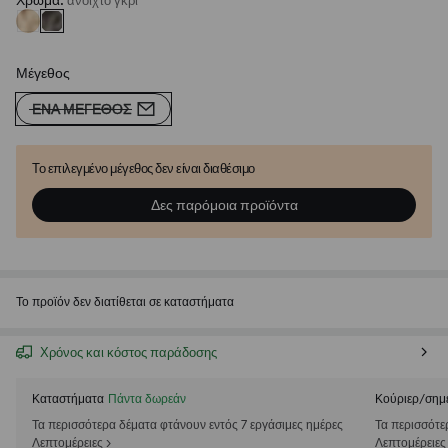
Χρώμα
:
ανοιχτό γκρι
Μέγεθος
ΈΝΑ ΜΈΓΕΘΟΣ
Το επιλεγμένο μέγεθος δεν είναι διαθέσιμο
Δες παρόμοια προϊόντα
Το προϊόν δεν διατίθεται σε καταστήματα
Χρόνος και κόστος παράδοσης
Καταστήματα
Πάντα δωρεάν
Κούριερ/σημ
Τα περισσότερα δέματα φτάνουν εντός 7 εργάσιμες ημέρες
Τα περισσότε
Λεπτομέρειες >
Λεπτομέρειες