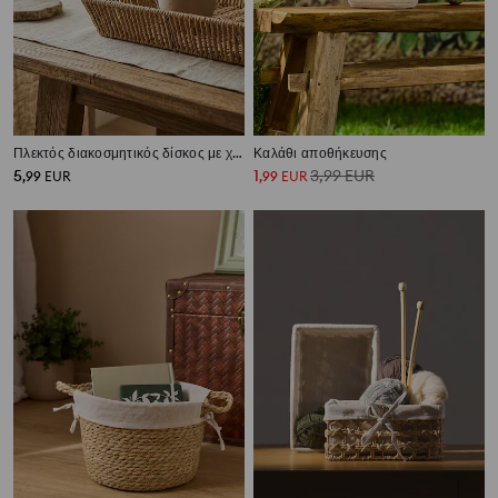
Πλεκτός διακοσμητικός δίσκος με χερούλια
Καλάθι αποθήκευσης
5
1
3,99
EUR
,
99
EUR
,
99
EUR