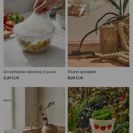
Σετ καπακιών σιλικόνης 6 pack
Πλεκτό φαναράκι
2
8
,
49
EUR
,
99
EUR