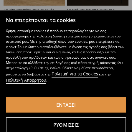
Καλάθι αποθήκευσης με λαβές
Πλεκτό καλάθι αποθήκευσης
7
5
,
99
EUR
,
49
EUR
Να επιτρέπονται τα cookies
Χρησιμοποιούμε cookies ή παρόμοιες τεχνολογίες για να σας
προσφέρουμε την καλύτερη δυνατή εμπειρία ενώ χρησιμοποιείτε τον
ιστότοπό μας. Με την αποδοχή όλων των cookies, μας επιτρέπετε να
φροντίζουμε ώστε να απολαμβάνετε με άνεση τις αγορές σας βάσει των
δικών σας προτιμήσεων και συνηθειών, καθώς προσαρμόζουμε την
προβολή των προϊόντων και των υπηρεσιών μας στις ανάγκες σας.
Μπορείτε να αλλάξετε την επιλογή σας ανά πάσα στιγμή, κάνοντας κλικ
στην επιλογή «Ρυθμίσεις», ενώ αν θέλετε να μάθετε περισσότερα,
Πολιτική για τα Cookies
μπορείτε να διαβάσετε την
και την
Πολιτική Απορρήτου
.
ΕΝΤΆΞΕΙ
Διακοσμητικό διάτρητο μπολ
Πλεκτό καλάθι αποθήκευσης
4
7
,
49
EUR
,
99
EUR
ΡΥΘΜΊΣΕΙΣ