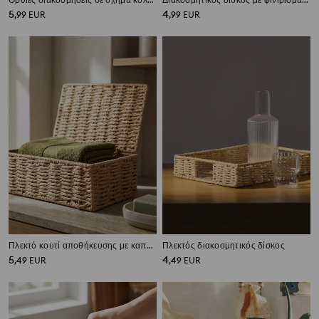
5
4
,
99
EUR
,
99
EUR
Πλεκτό κουτί αποθήκευσης με καπάκι
Πλεκτός διακοσμητικός δίσκος
5
4
,
49
EUR
,
49
EUR