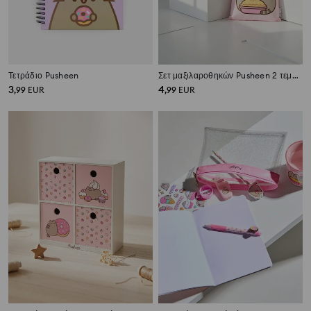
Τετράδιο Pusheen
Σετ μαξιλαροθηκών Pusheen 2 τεμάχια
3
4
,
99
EUR
,
99
EUR