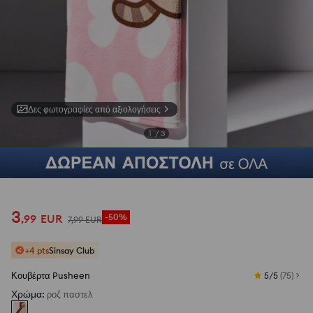
Δες φωτογραφίες από αξιολογήσεις
1
/
3
3
,
99
EUR
-50%
7
,
99
EUR
+4 pts
Sinsay Club
Κουβέρτα Pusheen
5/5
(
75
)
Χρώμα
:
ροζ παστελ