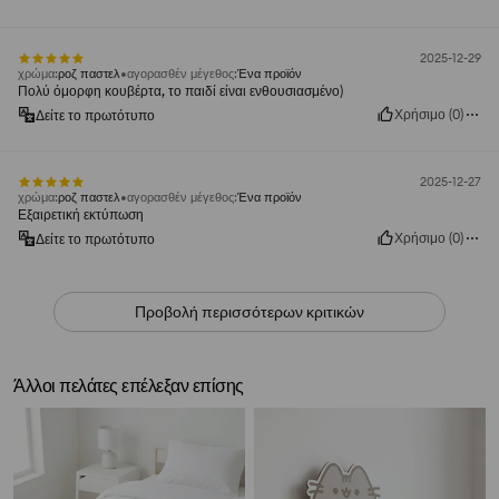
2025-12-29
χρώμα
:
ροζ παστελ
αγορασθέν μέγεθος
:
Ένα προϊόν
Πολύ όμορφη κουβέρτα, το παιδί είναι ενθουσιασμένο)
Χρήσιμο
(
0
)
Δείτε το πρωτότυπο
2025-12-27
χρώμα
:
ροζ παστελ
αγορασθέν μέγεθος
:
Ένα προϊόν
Εξαιρετική εκτύπωση
Χρήσιμο
(
0
)
Δείτε το πρωτότυπο
Προβολή περισσότερων κριτικών
Άλλοι πελάτες επέλεξαν επίσης