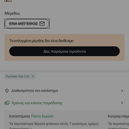
Μέγεθος
ΈΝΑ ΜΈΓΕΘΟΣ
Το επιλεγμένο μέγεθος δεν είναι διαθέσιμο
Δες παρόμοια προϊόντα
Pusheen the Cat
Διαθεσιμότητα στο κατάστημα
Χρόνος και κόστος παράδοσης
Καταστήματα
Πάντα δωρεάν
Κούριερ/σημ
Τα περισσότερα δέματα φτάνουν εντός 7 εργάσιμες ημέρες
Τα περισσότε
Λεπτομέρειες >
Λεπτομέρειες