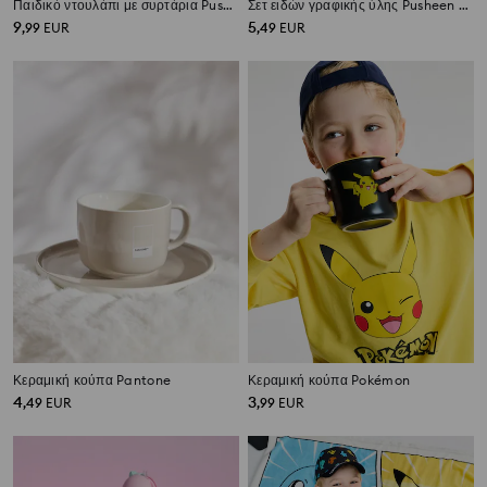
Παιδικό ντουλάπι με συρτάρια Pusheen
Σετ ειδών γραφικής ύλης Pusheen the Cat 7 pack
9
5
,
99
EUR
,
49
EUR
Κεραμική κούπα Pantone
Κεραμική κούπα Pokémon
4
3
,
49
EUR
,
99
EUR