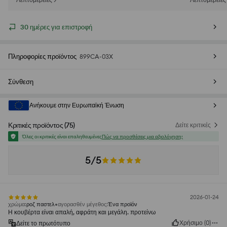
30 ημέρες για επιστροφή
Πληροφορίες προϊόντος
899CA-03X
Σύνθεση
Ανήκουμε στην Ευρωπαϊκή Ένωση
Κριτικές προϊόντος
(
75
)
Δείτε κριτικές
Όλες οι κριτικές είναι επαληθευμένες
Πώς να προσθέσεις μια αξιολόγηση;
5/5
2026-01-24
χρώμα
:
ροζ παστελ
αγορασθέν μέγεθος
:
Ένα προϊόν
Η κουβέρτα είναι απαλή, αφράτη και μεγάλη. προτείνω
Χρήσιμο
(
0
)
Δείτε το πρωτότυπο