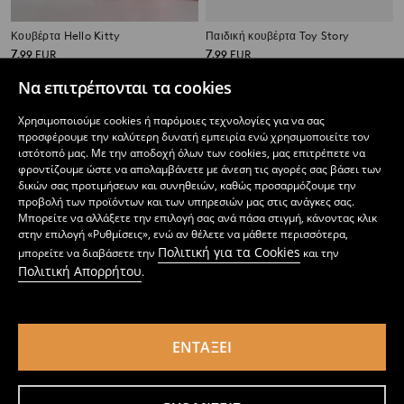
Κουβέρτα Hello Kitty
Παιδική κουβέρτα Toy Story
7
7
,
99
EUR
,
99
EUR
Να επιτρέπονται τα cookies
Χρησιμοποιούμε cookies ή παρόμοιες τεχνολογίες για να σας
προσφέρουμε την καλύτερη δυνατή εμπειρία ενώ χρησιμοποιείτε τον
ιστότοπό μας. Με την αποδοχή όλων των cookies, μας επιτρέπετε να
φροντίζουμε ώστε να απολαμβάνετε με άνεση τις αγορές σας βάσει των
δικών σας προτιμήσεων και συνηθειών, καθώς προσαρμόζουμε την
προβολή των προϊόντων και των υπηρεσιών μας στις ανάγκες σας.
Μπορείτε να αλλάξετε την επιλογή σας ανά πάσα στιγμή, κάνοντας κλικ
στην επιλογή «Ρυθμίσεις», ενώ αν θέλετε να μάθετε περισσότερα,
Πολιτική για τα Cookies
μπορείτε να διαβάσετε την
και την
Πολιτική Απορρήτου
.
ΕΝΤΆΞΕΙ
Παιδική κουβέρτα Cinnamoroll
Παιδική κουβέρτα Hello Kitty
7
7
,
99
EUR
,
99
EUR