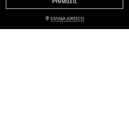
ΡΥΘΜΊΣΕΙΣ
Ειδοποίησέ με
ΕΛΛΆΔΑ (GREECE)
Χρωματιστή κουβέρτα με σχέδιο αστέρια
Παιδική κουβέρτα Hello Kitty
5
7
,
99
EUR
,
99
EUR