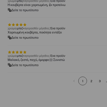
χρώμα
:
μπεζ
αγορασθέν μέγεθος
:
Ένα προϊόν
Η κουβέρτα είναι χαριτωμένη, 👍️ προτείνω
Δείτε το πρωτότυπο
χρώμα
:
μπεζ
αγορασθέν μέγεθος
:
Ένα προϊόν
Χαριτωμένη κουβέρτα, ποιότητα εντάξει
Δείτε το πρωτότυπο
χρώμα
:
μπεζ
αγορασθέν μέγεθος
:
Ένα προϊόν
Μαλακό, ζεστό, παχύ, όμορφο:))) Συνιστώ
Δείτε το πρωτότυπο
1
2
3
.