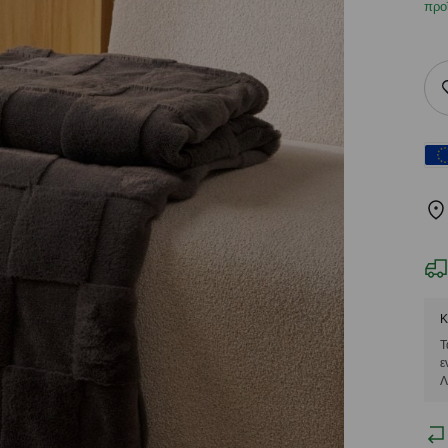
προ
Κ
Τ
ε
Λ