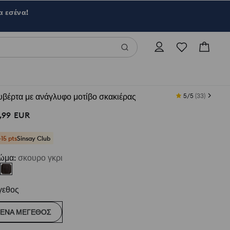
α εσένα!
βέρτα με ανάγλυφο μοτίβο σκακιέρας
5/5
(
33
)
,
99
EUR
+15 pts
Sinsay Club
ώμα
:
σκουρο γκρι
γεθος
ΈΝΑ ΜΈΓΕΘΟΣ