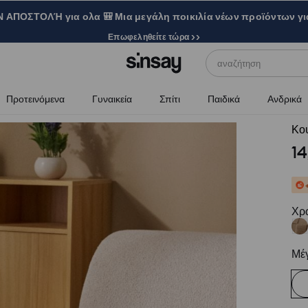
ΑΠΟΣΤΟΛΉ για ολα 🎒 Μια μεγάλη ποικιλία νέων προϊόντων γι
Επωφεληθείτε τώρα >>
αναζήτηση
Προτεινόμενα
Γυναικεία
Σπίτι
Παιδικά
Ανδρικά
Κου
14
Χρ
Μέ