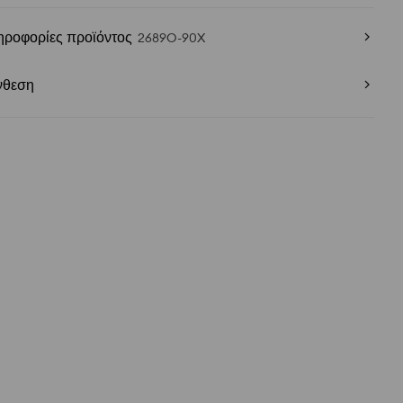
ηροφορίες προϊόντος
2689O-90X
νθεση