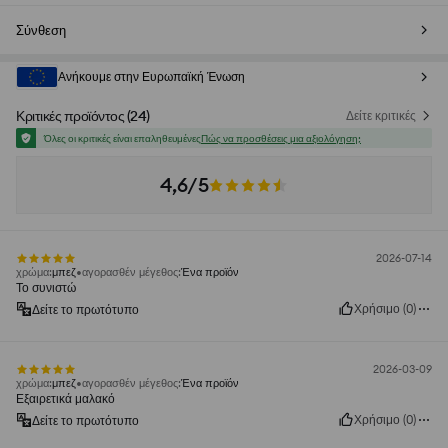
Σύνθεση
Ανήκουμε στην Ευρωπαϊκή Ένωση
Κριτικές προϊόντος
(
24
)
Δείτε κριτικές
Όλες οι κριτικές είναι επαληθευμένες
Πώς να προσθέσεις μια αξιολόγηση;
4,6/5
2026-07-14
χρώμα
:
μπεζ
αγορασθέν μέγεθος
:
Ένα προϊόν
Το συνιστώ
Χρήσιμο
(
0
)
Δείτε το πρωτότυπο
2026-03-09
χρώμα
:
μπεζ
αγορασθέν μέγεθος
:
Ένα προϊόν
Εξαιρετικά μαλακό
Χρήσιμο
(
0
)
Δείτε το πρωτότυπο