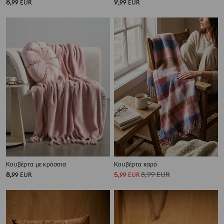
8
9
,
99
EUR
,
99
EUR
Κουβέρτα με κρόσσια
Κουβέρτα καρό
8
5
8,99
EUR
,
99
EUR
,
99
EUR