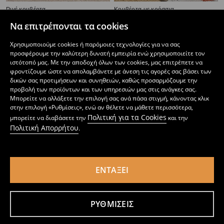
Ριγέ κουβέρτα
Κουβέρτα με κρόσσια
5
9
,
99
EUR
,
99
EUR
Να επιτρέπονται τα cookies
Χρησιμοποιούμε cookies ή παρόμοιες τεχνολογίες για να σας
προσφέρουμε την καλύτερη δυνατή εμπειρία ενώ χρησιμοποιείτε τον
ιστότοπό μας. Με την αποδοχή όλων των cookies, μας επιτρέπετε να
φροντίζουμε ώστε να απολαμβάνετε με άνεση τις αγορές σας βάσει των
δικών σας προτιμήσεων και συνηθειών, καθώς προσαρμόζουμε την
προβολή των προϊόντων και των υπηρεσιών μας στις ανάγκες σας.
Μπορείτε να αλλάξετε την επιλογή σας ανά πάσα στιγμή, κάνοντας κλικ
στην επιλογή «Ρυθμίσεις», ενώ αν θέλετε να μάθετε περισσότερα,
Πολιτική για τα Cookies
μπορείτε να διαβάσετε την
και την
Πολιτική Απορρήτου
.
ΕΝΤΆΞΕΙ
Κουβέρτα με κρόσσια
Κουβέρτα με κρόσσια
3
12,99
EUR
3
5,99
EUR
,
99
EUR
,
99
EUR
ΡΥΘΜΊΣΕΙΣ