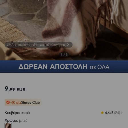
Δες φωτογραφίες από αξιολογήσεις
1
/
3
9
,
99
EUR
+10 pts
Sinsay Club
Κουβέρτα καρό
4,6/5
(
24
)
Χρώμα
:
μπεζ