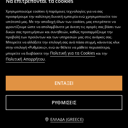
Να επιτρέπονται τα cookies
Χρησιμοποιούμε cookies ή παρόμοιες τεχνολογίες για να σας
προσφέρουμε την καλύτερη δυνατή εμπειρία ενώ χρησιμοποιείτε τον
ιστότοπό μας. Με την αποδοχή όλων των cookies, μας επιτρέπετε να
φροντίζουμε ώστε να απολαμβάνετε με άνεση τις αγορές σας βάσει των
δικών σας προτιμήσεων και συνηθειών, καθώς προσαρμόζουμε την
προβολή των προϊόντων και των υπηρεσιών μας στις ανάγκες σας.
Μπορείτε να αλλάξετε την επιλογή σας ανά πάσα στιγμή, κάνοντας κλικ
στην επιλογή «Ρυθμίσεις», ενώ αν θέλετε να μάθετε περισσότερα,
Πολιτική για τα Cookies
μπορείτε να διαβάσετε την
και την
Πολιτική Απορρήτου
.
ΕΝΤΆΞΕΙ
Κάλυμμα κρεβατιού
Κάλυμμα κρεβατιού με λουλουδάτο μοτίβο
12
16
24,99
EUR
,
99
EUR
,
99
EUR
ΡΥΘΜΊΣΕΙΣ
Ειδοποίησέ με
ΕΛΛΆΔΑ (GREECE)