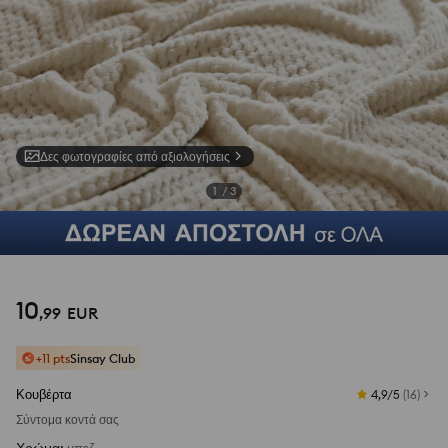
Δες φωτογραφίες από αξιολογήσεις
1
/
3
10
,
99
EUR
+11 pts
Sinsay Club
Κουβέρτα
4,9/5
(
16
)
Σύντομα κοντά σας