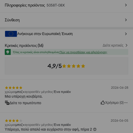
Πληροφορίες προϊόντος
5058T-08X
Σύνθεση
Ανήκουμε στην Ευρωπαϊκή Ένωση
Κριτικές προϊόντος
(
16
)
Δείτε κριτικές
Όλες οι κριτικές είναι επαληθευμένες
Πώς να προσθέσεις μια αξιολόγηση;
4,9/5
2026-06-28
χρώμα
:
μπεζ
αγορασθέν μέγεθος
:
Ένα προϊόν
Μια υπέροχη κουβέρτα.
Χρήσιμο
(
0
)
Δείτε το πρωτότυπο
2026-06-05
χρώμα
:
μπεζ
αγορασθέν μέγεθος
:
Ένα προϊόν
Υπέροχο, πολύ απαλό και ευχάριστο στην αφή, πήρα 2 😍