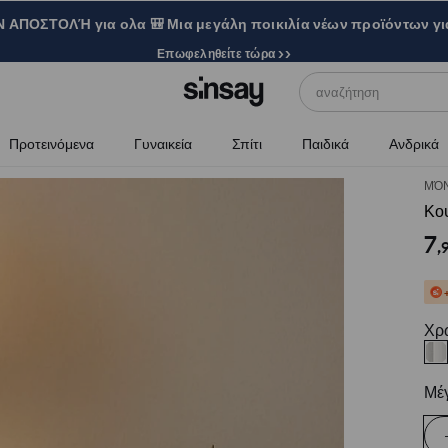
ΑΠΟΣΤΟΛΉ για ολα 🎒 Μια μεγάλη ποικιλία νέων προϊόντων γι
Επωφεληθείτε τώρα >>
αναζήτηση
Προτεινόμενα
Γυναικεία
Σπίτι
Παιδικά
Ανδρικά
ΜΌΝ
Κο
7
,
Χρ
Μέ