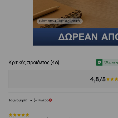
Πάνω από 43 θετικές κριτικές
Δες φωτογραφίες από αξιολογήσεις
Κριτικές προϊόντος
(
46
)
Όλες οι κ
4,8/5
Ταξινόμηση
Φίλτρο
1