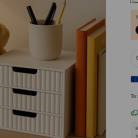
Τ
Το 
Κ
Τ