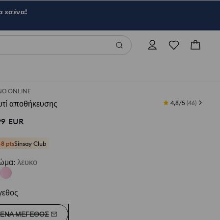
α εσένα!
Ο ONLINE
υτί αποθήκευσης
4,8/5
(
46
)
99
EUR
+8 pts
Sinsay Club
ώμα
:
λευκο
γεθος
ΈΝΑ ΜΈΓΕΘΟΣ