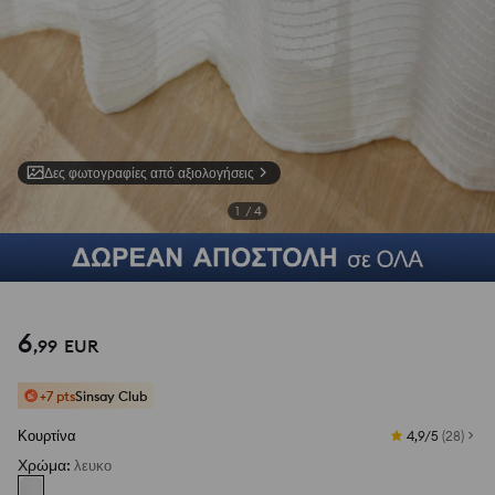
Δες φωτογραφίες από αξιολογήσεις
1
/
4
6
,
99
EUR
+7 pts
Sinsay Club
Κουρτίνα
4,9/5
(
28
)
Χρώμα
:
λευκο