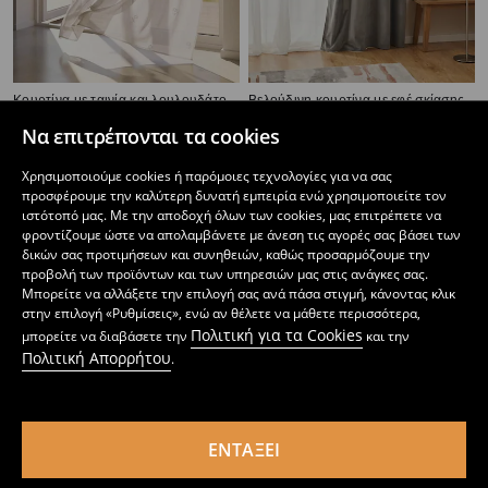
Κουρτίνα με ταινία και λουλουδάτο κέντημα
Βελούδινη κουρτίνα με εφέ σκίασης και κρίκους
9
9
,
99
EUR
,
99
EUR
Να επιτρέπονται τα cookies
Χρησιμοποιούμε cookies ή παρόμοιες τεχνολογίες για να σας
προσφέρουμε την καλύτερη δυνατή εμπειρία ενώ χρησιμοποιείτε τον
ιστότοπό μας. Με την αποδοχή όλων των cookies, μας επιτρέπετε να
φροντίζουμε ώστε να απολαμβάνετε με άνεση τις αγορές σας βάσει των
δικών σας προτιμήσεων και συνηθειών, καθώς προσαρμόζουμε την
προβολή των προϊόντων και των υπηρεσιών μας στις ανάγκες σας.
Μπορείτε να αλλάξετε την επιλογή σας ανά πάσα στιγμή, κάνοντας κλικ
στην επιλογή «Ρυθμίσεις», ενώ αν θέλετε να μάθετε περισσότερα,
Πολιτική για τα Cookies
μπορείτε να διαβάσετε την
και την
Πολιτική Απορρήτου
.
ΕΝΤΆΞΕΙ
Σετ με 6 κρεμάστρες
Χαλί