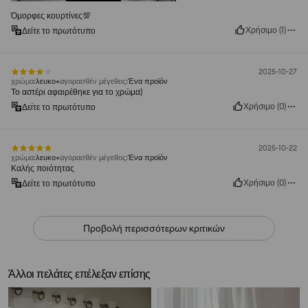
Όμορφες κουρτίνες💯
Χρήσιμο
(
1
)
Δείτε το πρωτότυπο
2025-10-27
χρώμα
:
λευκο
αγορασθέν μέγεθος
:
Ένα προϊόν
Το αστέρι αφαιρέθηκε για το χρώμα)
Χρήσιμο
(
0
)
Δείτε το πρωτότυπο
2025-10-22
χρώμα
:
λευκο
αγορασθέν μέγεθος
:
Ένα προϊόν
Καλής ποιότητας
Χρήσιμο
(
0
)
Δείτε το πρωτότυπο
Προβολή περισσότερων κριτικών
Άλλοι πελάτες επέλεξαν επίσης