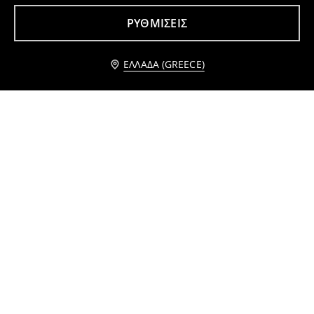
4
7
,
99
EUR
,
99
EUR
ΡΥΘΜΊΣΕΙΣ
Ειδοποίησέ με
ΕΛΛΆΔΑ (GREECE)
Σουρωτήρι
Λαμπερή κουρτίνα με ταινία
3
10
,
99
EUR
,
99
EUR