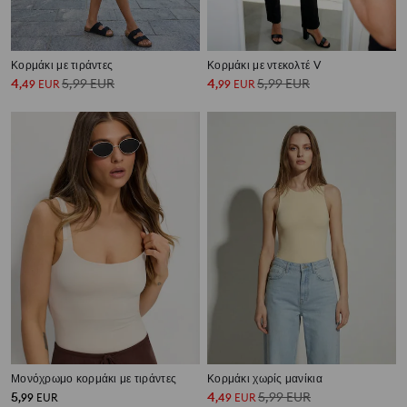
Κορμάκι με τιράντες
Κορμάκι με ντεκολτέ V
4
5,99
EUR
4
5,99
EUR
,
49
EUR
,
99
EUR
Μονόχρωμο κορμάκι με τιράντες
Κορμάκι χωρίς μανίκια
5
4
5,99
EUR
,
99
EUR
,
49
EUR