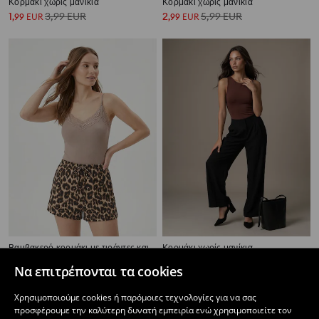
Κορμάκι χωρίς μανίκια
Κορμάκι χωρίς μανίκια
1
3,99
EUR
2
5,99
EUR
,
99
EUR
,
99
EUR
Βαμβακερό κορμάκι με τιράντες και δαντέλα
Κορμάκι χωρίς μανίκια
4
5
,
49
EUR
,
99
EUR
Να επιτρέπονται τα cookies
Χρησιμοποιούμε cookies ή παρόμοιες τεχνολογίες για να σας
προσφέρουμε την καλύτερη δυνατή εμπειρία ενώ χρησιμοποιείτε τον