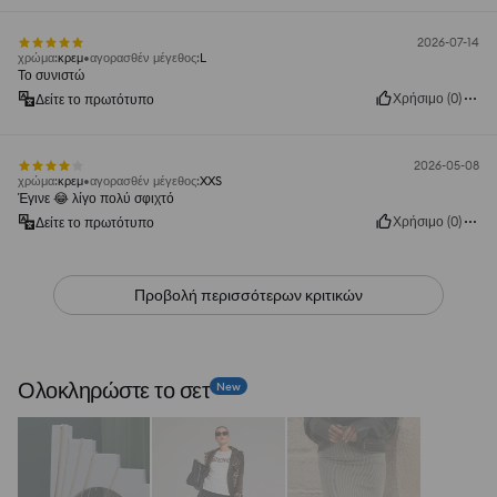
2026-07-14
χρώμα
:
κρεμ
αγορασθέν μέγεθος
:
L
Το συνιστώ
Χρήσιμο
(
0
)
Δείτε το πρωτότυπο
2026-05-08
χρώμα
:
κρεμ
αγορασθέν μέγεθος
:
XXS
Έγινε 😂 λίγο πολύ σφιχτό
Χρήσιμο
(
0
)
Δείτε το πρωτότυπο
Προβολή περισσότερων κριτικών
Ολοκληρώστε το σετ
New