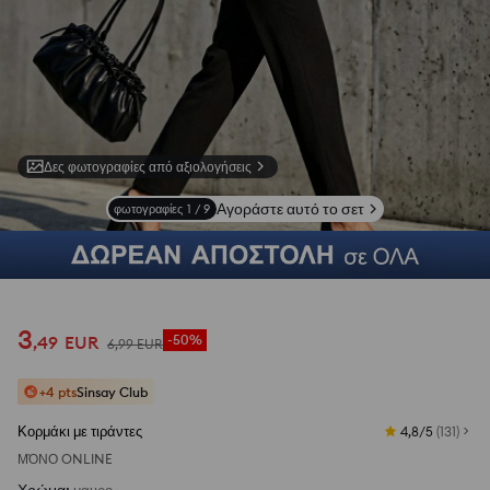
Δες φωτογραφίες από αξιολογήσεις
Αγοράστε αυτό το σετ
φωτογραφίες
1
/
9
3
,
49
EUR
-50%
6
,
99
EUR
+4 pts
Sinsay Club
Κορμάκι με τιράντες
4,8/5
(
131
)
ΜΌΝΟ ONLINE