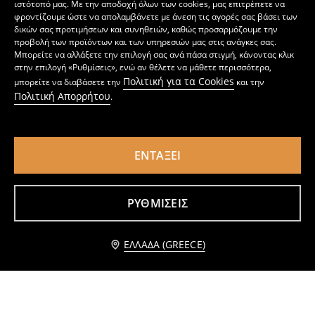
ιστότοπό μας. Με την αποδοχή όλων των cookies, μας επιτρέπετε να
φροντίζουμε ώστε να απολαμβάνετε με άνεση τις αγορές σας βάσει των
δικών σας προτιμήσεων και συνηθειών, καθώς προσαρμόζουμε την
προβολή των προϊόντων και των υπηρεσιών μας στις ανάγκες σας.
Μπορείτε να αλλάξετε την επιλογή σας ανά πάσα στιγμή, κάνοντας κλικ
στην επιλογή «Ρυθμίσεις», ενώ αν θέλετε να μάθετε περισσότερα,
Πολιτική για τα Cookies
μπορείτε να διαβάσετε την
και την
Πολιτική Απορρήτου
.
ΕΝΤΆΞΕΙ
Κορμάκι χωρίς μανίκια με βαμβάκι
Τοπ χωρίς μανίκια
4
4
,
49
EUR
,
49
EUR
ΡΥΘΜΊΣΕΙΣ
Προσθήκη στο καλάθι
ΕΛΛΆΔΑ (GREECE)
3,49 EUR