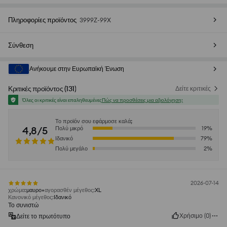
Πληροφορίες προϊόντος
3999Z-99X
Σύνθεση
Ανήκουμε στην Ευρωπαϊκή Ένωση
Κριτικές προϊόντος
(
131
)
Δείτε κριτικές
Όλες οι κριτικές είναι επαληθευμένες
Πώς να προσθέσεις μια αξιολόγηση;
Το προϊόν σου εφάρμοσε καλά;
4,8/5
Πολύ μικρό
19
%
Ιδανικό
79
%
Πολύ μεγάλο
2
%
2026-07-14
χρώμα
:
μαυρο
αγορασθέν μέγεθος
:
XL
Κανονικό μέγεθος
:
Ιδανικό
Το συνιστώ
Χρήσιμο
(
0
)
Δείτε το πρωτότυπο