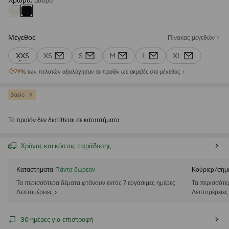
Χρώμα
:
μαυρο
Μέγεθος
Πίνακας μεγεθών
XXS
XS
S
M
L
XL
79
%
των πελατών αξιολόγησαν το προϊόν ως ακριβές στο μέγεθος
Basic
Το προϊόν δεν διατίθεται σε καταστήματα
Χρόνος και κόστος παράδοσης
Καταστήματα
Πάντα δωρεάν
Κούριερ/σημ
Τα περισσότερα δέματα φτάνουν εντός 7 εργάσιμες ημέρες
Τα περισσότε
Λεπτομέρειες >
Λεπτομέρειες
30 ημέρες για επιστροφή