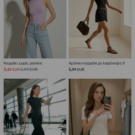
Κορμάκι χωρίς μανίκια
Αμάνικο κορμάκι με λαιμόκοψη V
3
5,99
EUR
5
,
49
EUR
,
99
EUR