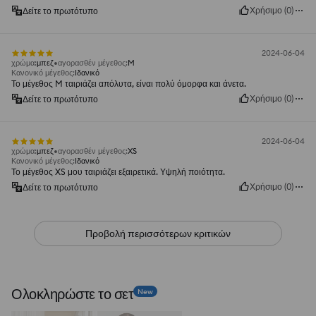
Χρήσιμο
(
0
)
Δείτε το πρωτότυπο
2024-06-04
χρώμα
:
μπεζ
αγορασθέν μέγεθος
:
M
Κανονικό μέγεθος
:
Ιδανικό
Το μέγεθος M ταιριάζει απόλυτα, είναι πολύ όμορφα και άνετα.
Χρήσιμο
(
0
)
Δείτε το πρωτότυπο
2024-06-04
χρώμα
:
μπεζ
αγορασθέν μέγεθος
:
XS
Κανονικό μέγεθος
:
Ιδανικό
Το μέγεθος XS μου ταιριάζει εξαιρετικά. Υψηλή ποιότητα.
Χρήσιμο
(
0
)
Δείτε το πρωτότυπο
Προβολή περισσότερων κριτικών
Ολοκληρώστε το σετ
New