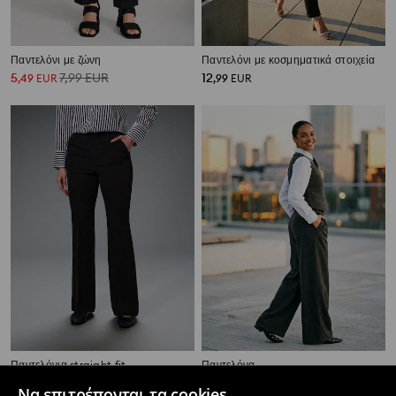
Παντελόνι με ζώνη
Παντελόνι με κοσμηματικά στοιχεία
5
7,99
EUR
12
,
49
EUR
,
99
EUR
Παντελόνια straight fit
Παντελόνα
9
4
12,99
EUR
,
99
EUR
,
99
EUR
Να επιτρέπονται τα cookies