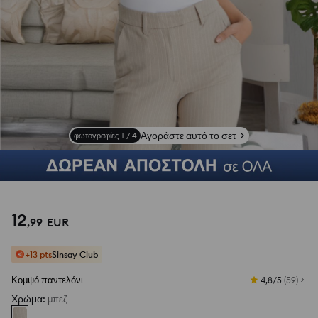
Αγοράστε αυτό το σετ
φωτογραφίες
1
/
4
12
,
99
EUR
+13 pts
Sinsay Club
Κομψό παντελόνι
4,8/5
(
59
)
Χρώμα
:
μπεζ