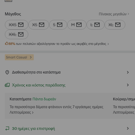
Μέγεθος
Πίνακας μεγεθών
XXS
XS
S
M
L
XL
XXL
88
%
των πελατών αξιολόγησαν το προϊόν ως ακριβές στο μέγεθος
Smart Casual
Διαθεσιμότητα στο κατάστημα
Χρόνος και κόστος παράδοσης
Καταστήματα
Πάντα δωρεάν
Κούριερ/σημ
Τα περισσότερα δέματα φτάνουν εντός 7 εργάσιμες ημέρες
Τα περισσότε
Λεπτομέρειες >
Λεπτομέρειες
30 ημέρες για επιστροφή