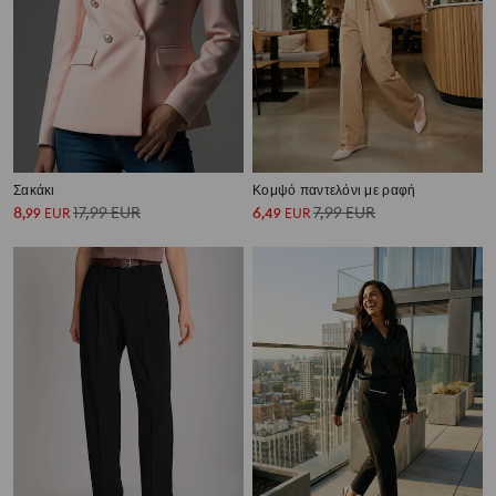
Σακάκι
Κομψό παντελόνι με ραφή
8
17,99
EUR
6
7,99
EUR
,
99
EUR
,
49
EUR