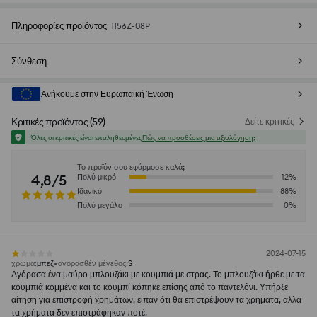
Πληροφορίες προϊόντος
1156Z-08P
Σύνθεση
Ανήκουμε στην Ευρωπαϊκή Ένωση
Κριτικές προϊόντος
(
59
)
Δείτε κριτικές
Όλες οι κριτικές είναι επαληθευμένες
Πώς να προσθέσεις μια αξιολόγηση;
Το προϊόν σου εφάρμοσε καλά;
4,8/5
Πολύ μικρό
12
%
Ιδανικό
88
%
Πολύ μεγάλο
0
%
2024-07-15
χρώμα
:
μπεζ
αγορασθέν μέγεθος
:
S
Αγόρασα ένα μαύρο μπλουζάκι με κουμπιά με στρας. Το μπλουζάκι ήρθε με τα
κουμπιά κομμένα και το κουμπί κόπηκε επίσης από το παντελόνι. Υπήρξε
αίτηση για επιστροφή χρημάτων, είπαν ότι θα επιστρέψουν τα χρήματα, αλλά
τα χρήματα δεν επιστράφηκαν ποτέ.