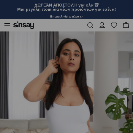
ΔΩΡΕΆΝ ΑΠΟΣΤΟΛΉ για ολα 🎒
Μια μεγάλη ποικιλία νέων προϊόντων για εσένα!
Επωφεληθείτε τώρα >>
Sinsay
Γυναικεία
Ενδύματα
Σετ
Κομψό παντελόνι