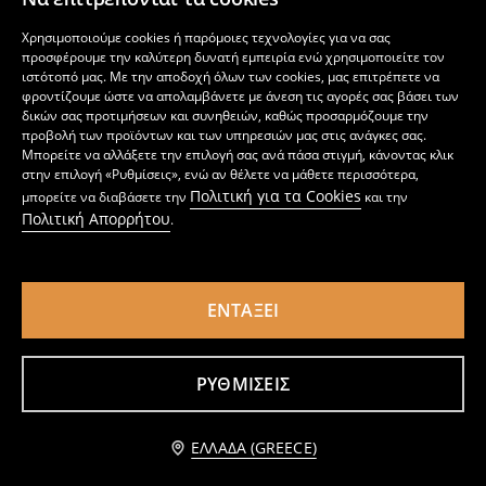
Χρησιμοποιούμε cookies ή παρόμοιες τεχνολογίες για να σας
προσφέρουμε την καλύτερη δυνατή εμπειρία ενώ χρησιμοποιείτε τον
ιστότοπό μας. Με την αποδοχή όλων των cookies, μας επιτρέπετε να
φροντίζουμε ώστε να απολαμβάνετε με άνεση τις αγορές σας βάσει των
δικών σας προτιμήσεων και συνηθειών, καθώς προσαρμόζουμε την
προβολή των προϊόντων και των υπηρεσιών μας στις ανάγκες σας.
Μπορείτε να αλλάξετε την επιλογή σας ανά πάσα στιγμή, κάνοντας κλικ
στην επιλογή «Ρυθμίσεις», ενώ αν θέλετε να μάθετε περισσότερα,
Πολιτική για τα Cookies
μπορείτε να διαβάσετε την
και την
Πολιτική Απορρήτου
.
ΕΝΤΆΞΕΙ
Παντελόνα
Παντελόνα
6
9,99
EUR
4
9,99
EUR
,
99
EUR
,
99
EUR
ΡΥΘΜΊΣΕΙΣ
Ειδοποίησέ με
ΕΛΛΆΔΑ (GREECE)