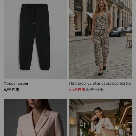
Φόρμα jogger
Παντελόνι culotte με λεοπάρ σχέδιο
6
5
6,99
EUR
,
99
EUR
,
49
EUR