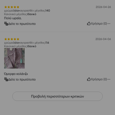
2026-04-26
χρώμα
:
λιλα
αγορασθέν μέγεθος
:
140
Κανονικό μέγεθος
:
Ιδανικό
Πολύ ωραία.
Χρήσιμο
(
0
)
Δείτε το πρωτότυπο
2026-04-06
χρώμα
:
λιλα
αγορασθέν μέγεθος
:
116
Κανονικό μέγεθος
:
Ιδανικό
Όμορφο κολάν👍️
Χρήσιμο
(
0
)
Δείτε το πρωτότυπο
Προβολή περισσότερων κριτικών