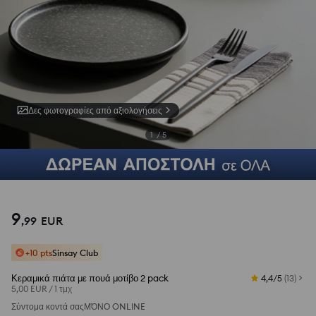
Δες φωτογραφίες από αξιολογήσεις
1
/
5
9
,
99
EUR
+10 pts
Sinsay Club
Κεραμικά πιάτα με πουά μοτίβο 2 pack
4,4/5
(
13
)
5,00 EUR
/
1 τμχ
Σύντομα κοντά σας
ΜΌΝΟ ONLINE