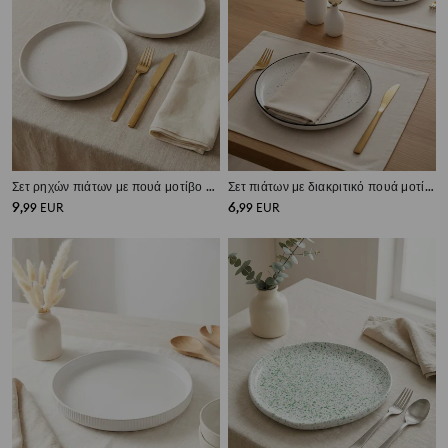
Σετ ρηχών πιάτων με πουά μοτίβο 2 pack
Σετ πιάτων με διακριτικό πουά μοτίβο – σετ 2
9
6
,
99
EUR
,
99
EUR