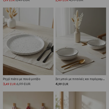
1
3,49
EUR
2
4,99
EUR
,
99
EUR
,
49
EUR
Ρηχό πιάτο με πουά μοτίβο
Σετ μπολ με πιτσιλιές και περίγραμμα 2 τεμάχια
3
6,99
EUR
4
,
49
EUR
,
99
EUR