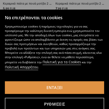
Κεραμικά πιάτα με πουά μοτίβο 2 pack
Κεραμικά πιάτα με πουά μοτίβο 2 pack
5
7
,
99
EUR
,
99
EUR
Να επιτρέπονται τα cookies
Χρησιμοποιούμε cookies ή παρόμοιες τεχνολογίες για να σας
προσφέρουμε την καλύτερη δυνατή εμπειρία ενώ χρησιμοποιείτε τον
ιστότοπό μας. Με την αποδοχή όλων των cookies, μας επιτρέπετε να
φροντίζουμε ώστε να απολαμβάνετε με άνεση τις αγορές σας βάσει των
δικών σας προτιμήσεων και συνηθειών, καθώς προσαρμόζουμε την
προβολή των προϊόντων και των υπηρεσιών μας στις ανάγκες σας.
Μπορείτε να αλλάξετε την επιλογή σας ανά πάσα στιγμή, κάνοντας κλικ
στην επιλογή «Ρυθμίσεις», ενώ αν θέλετε να μάθετε περισσότερα,
Πολιτική για τα Cookies
μπορείτε να διαβάσετε την
και την
Πολιτική Απορρήτου
.
ΕΝΤΆΞΕΙ
Πιάτο με κηλιδωτό σχέδιο
Μπολ με αντίθετο εσωτερικό 2 pack
4
5
,
99
EUR
,
99
EUR
ΡΥΘΜΊΣΕΙΣ