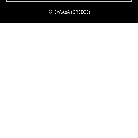
Ειδοποίησέ με
ΕΛΛΆΔΑ (GREECE)
Κεραμικά πιάτα με λουλουδάτο σχέδιο, σετ 2 τεμαχίων
PLATE
3
6,99
EUR
2
7,99
EUR
,
29
EUR
,
99
EUR