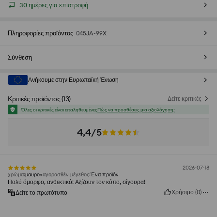
30 ημέρες για επιστροφή
Πληροφορίες προϊόντος
045JA-99X
Σύνθεση
Ανήκουμε στην Ευρωπαϊκή Ένωση
Κριτικές προϊόντος
(
13
)
Δείτε κριτικές
Όλες οι κριτικές είναι επαληθευμένες
Πώς να προσθέσεις μια αξιολόγηση;
4,4/5
2026-07-18
χρώμα
:
μαυρο
αγορασθέν μέγεθος
:
Ένα προϊόν
Πολύ όμορφο, ανθεκτικό! Αξίζουν τον κόπο, σίγουρα!
Χρήσιμο
(
0
)
Δείτε το πρωτότυπο