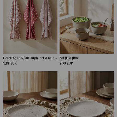
Πετσέτες κουζίνας καρό, σετ 3 τεμαχίων
Σετ με 3 μπολ
3
2
,
99
EUR
,
99
EUR