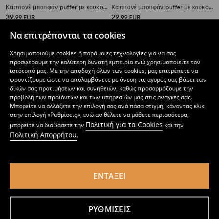
Καπιτονέ μπουφάν puffer με κουκούλα
Καπιτονέ μπουφάν puffer με κουκούλα
39
29
,
99
EUR
,
99
EUR
Να επιτρέπονται τα cookies
Χρησιμοποιούμε cookies ή παρόμοιες τεχνολογίες για να σας
προσφέρουμε την καλύτερη δυνατή εμπειρία ενώ χρησιμοποιείτε τον
ιστότοπό μας. Με την αποδοχή όλων των cookies, μας επιτρέπετε να
φροντίζουμε ώστε να απολαμβάνετε με άνεση τις αγορές σας βάσει των
δικών σας προτιμήσεων και συνηθειών, καθώς προσαρμόζουμε την
προβολή των προϊόντων και των υπηρεσιών μας στις ανάγκες σας.
Μπορείτε να αλλάξετε την επιλογή σας ανά πάσα στιγμή, κάνοντας κλικ
στην επιλογή «Ρυθμίσεις», ενώ αν θέλετε να μάθετε περισσότερα,
Πολιτική για τα Cookies
μπορείτε να διαβάσετε την
και την
Πολιτική Απορρήτου
.
ΕΝΤΆΞΕΙ
Καπιτονέ μπουφάν puffer
Φουσκωτό μπουφάν με κουκούλα
24
39
,
99
EUR
,
99
EUR
ΡΥΘΜΊΣΕΙΣ