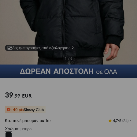
Δες φωτογραφίες από αξιολογήσεις
1
/
6
39
,
99
EUR
+40 pts
Sinsay Club
Καπιτονέ μπουφάν puffer
4,7/5
(
24
)
Χρώμα
:
μαυρο