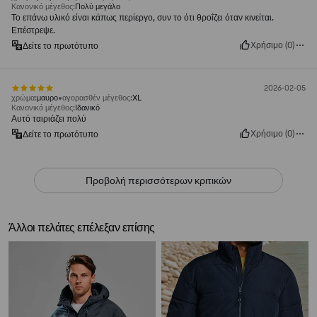
Κανονικό μέγεθος
:
Πολύ μεγάλο
Το επάνω υλικό είναι κάπως περίεργο, συν το ότι θροΐζει όταν κινείται.
Επέστρεψε.
Χρήσιμο
(
0
)
Δείτε το πρωτότυπο
2026-02-05
χρώμα
:
μαυρο
αγορασθέν μέγεθος
:
XL
Κανονικό μέγεθος
:
Ιδανικό
Αυτό ταιριάζει πολύ
Χρήσιμο
(
0
)
Δείτε το πρωτότυπο
Προβολή περισσότερων κριτικών
Άλλοι πελάτες επέλεξαν επίσης