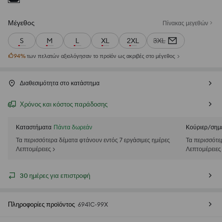
Μέγεθος
Πίνακας μεγεθών
S
M
L
XL
2XL
3XL
94
%
των πελατών αξιολόγησαν το προϊόν ως ακριβές στο μέγεθος
Διαθεσιμότητα στο κατάστημα
Χρόνος και κόστος παράδοσης
Καταστήματα
Πάντα δωρεάν
Κούριερ/σημ
Τα περισσότερα δέματα φτάνουν εντός 7 εργάσιμες ημέρες
Τα περισσότε
Λεπτομέρειες >
Λεπτομέρειες
30 ημέρες για επιστροφή
Πληροφορίες προϊόντος
6941C-99X