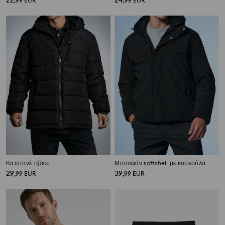
22
24
,
99
EUR
,
99
EUR
Καπιτονέ τζάκετ
Μπουφάν softshell με κουκούλα
29
39
,
99
EUR
,
99
EUR