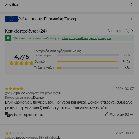
Σύνθεση
Ανήκουμε στην Ευρωπαϊκή Ένωση
Κριτικές προϊόντος
(
24
)
Δείτε κριτικές
Όλες οι κριτικές είναι επαληθευμένες
Πώς να προσθέσεις μια αξιολόγηση;
Το προϊόν σου εφάρμοσε καλά;
4,7/5
Πολύ μικρό
0
%
Ιδανικό
94
%
Πολύ μεγάλο
6
%
2026-03-07
χρώμα
:
μαυρο
αγορασθέν μέγεθος
:
XL
Κανονικό μέγεθος
:
Ιδανικό
Είναι ωραίο να μπαίνεις μέσα. Γρήγορα και άνετα. Σακάκι υπέροχο, σύμφωνα
με την τιμή. Δεν είναι ξεκάθαρο γιατί είναι ένα «πλεκτό» σακάκι.
Χρήσιμο
(
0
)
Δείτε το πρωτότυπο
2026-03-02
χρώμα
:
μαυρο
αγορασθέν μέγεθος
:
L