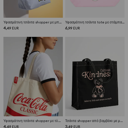
Υφασμάτινη τσάντα shopper με μπρελόκ και στάμπα PomPomPurin
Υφασμάτινη τσάντα tote με στάμπα Pusheen The Cat
4
6
,
49
EUR
,
99
EUR
Υφασμάτινη τσάντα shopper με τύπωμα Coca Cola
Τσάντα shopper από βαμβάκι με μοτίβο αρκούδας και κείμενο
4
3
,
49
EUR
,
49
EUR