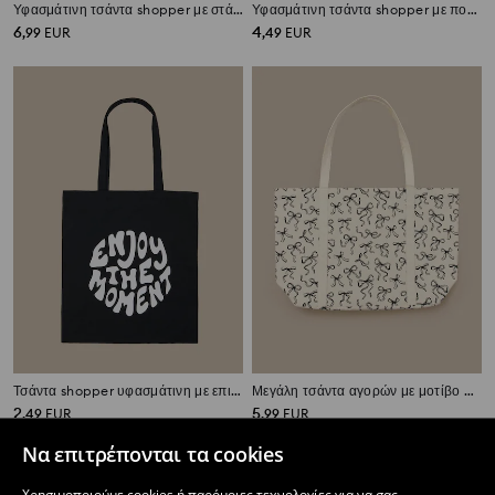
Υφασμάτινη τσάντα shopper με στάμπα
Υφασμάτινη τσάντα shopper με πουά σχέδιο
6
4
,
99
EUR
,
49
EUR
Τσάντα shopper υφασμάτινη με επιγραφή
Μεγάλη τσάντα αγορών με μοτίβο φιόγκων
2
5
,
49
EUR
,
99
EUR
Να επιτρέπονται τα cookies
Χρησιμοποιούμε cookies ή παρόμοιες τεχνολογίες για να σας