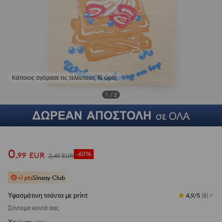
Κάποιος αγόρασε τις τελευταίες 15 ώρες
1
/
2
0
,
99
EUR
-60%
2
,
49
EUR
+1 pts
Sinsay Club
Υφασμάτινη τσάντα με print
4,9/5
(
8
)
Σύντομα κοντά σας