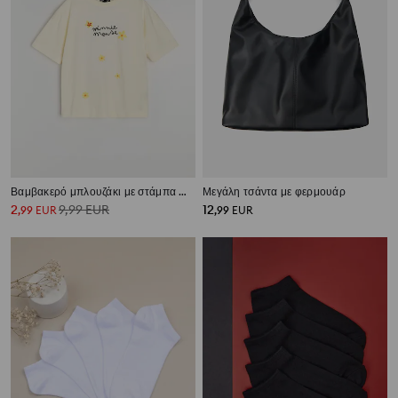
Βαμβακερό μπλουζάκι με στάμπα Minnie Mouse
Μεγάλη τσάντα με φερμουάρ
2
9,99
EUR
12
,
99
EUR
,
99
EUR