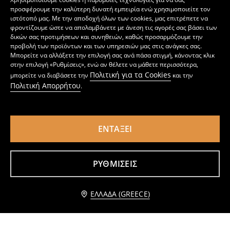
προσφέρουμε την καλύτερη δυνατή εμπειρία ενώ χρησιμοποιείτε τον
ιστότοπό μας. Με την αποδοχή όλων των cookies, μας επιτρέπετε να
φροντίζουμε ώστε να απολαμβάνετε με άνεση τις αγορές σας βάσει των
δικών σας προτιμήσεων και συνηθειών, καθώς προσαρμόζουμε την
προβολή των προϊόντων και των υπηρεσιών μας στις ανάγκες σας.
Μπορείτε να αλλάξετε την επιλογή σας ανά πάσα στιγμή, κάνοντας κλικ
στην επιλογή «Ρυθμίσεις», ενώ αν θέλετε να μάθετε περισσότερα,
Πολιτική για τα Cookies
μπορείτε να διαβάσετε την
και την
Πολιτική Απορρήτου
.
ΕΝΤΆΞΕΙ
Τσάντα shopper από απομίμηση σουέτ
Κλάμερ μαλλιών σε σχήμα χελώνας
12
2
,
99
EUR
,
99
EUR
ΡΥΘΜΊΣΕΙΣ
Ειδοποίησέ με
ΕΛΛΆΔΑ (GREECE)