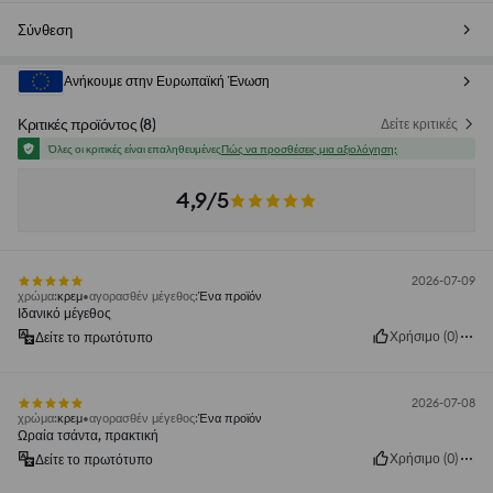
Σύνθεση
Ανήκουμε στην Ευρωπαϊκή Ένωση
Κριτικές προϊόντος
(
8
)
Δείτε κριτικές
Όλες οι κριτικές είναι επαληθευμένες
Πώς να προσθέσεις μια αξιολόγηση;
4,9/5
2026-07-09
χρώμα
:
κρεμ
αγορασθέν μέγεθος
:
Ένα προϊόν
Ιδανικό μέγεθος
Χρήσιμο
(
0
)
Δείτε το πρωτότυπο
2026-07-08
χρώμα
:
κρεμ
αγορασθέν μέγεθος
:
Ένα προϊόν
Ωραία τσάντα, πρακτική
Χρήσιμο
(
0
)
Δείτε το πρωτότυπο