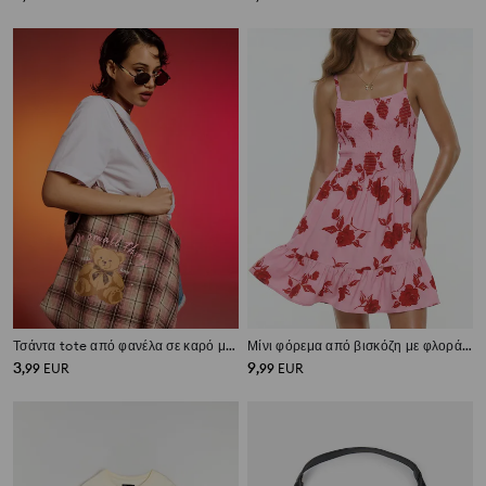
Τσάντα tote από φανέλα σε καρό με τύπωμα αρκουδάκι
Μίνι φόρεμα από βισκόζη με φλοράλ σχέδιο
3
9
,
99
EUR
,
99
EUR