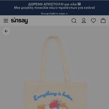
ΔΩΡΕΆΝ ΑΠΟΣΤΟΛΉ για ολα 🎒
Μια μεγάλη ποικιλία νέων προϊόντων για εσένα!
Επωφεληθείτε τώρα >>