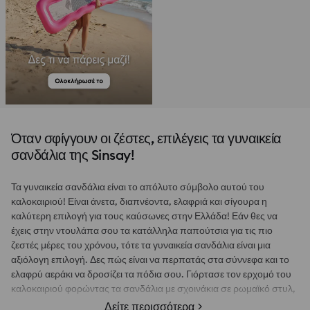
Όταν σφίγγουν οι ζέστες, επιλέγεις τα γυναικεία
σανδάλια της Sinsay!
Τα γυναικεία σανδάλια είναι το απόλυτο σύμβολο αυτού του
καλοκαιριού! Είναι άνετα, διαπνέοντα, ελαφριά και σίγουρα η
καλύτερη επιλογή για τους καύσωνες στην Ελλάδα! Εάν θες να
έχεις στην ντουλάπα σου τα κατάλληλα παπούτσια για τις πιο
ζεστές μέρες του χρόνου, τότε τα γυναικεία σανδάλια είναι μια
αξιόλογη επιλογή. Δες πώς είναι να περπατάς στα σύννεφα και το
ελαφρύ αεράκι να δροσίζει τα πόδια σου. Γιόρτασε τον ερχομό του
καλοκαιριού φορώντας τα σανδάλια με σχοινάκια σε ρωμαϊκό στυλ,
τα κομψά σανδάλια με τακούνι ή τα πιο άνετα αθλητικά γυναικεία
Δείτε περισσότερα