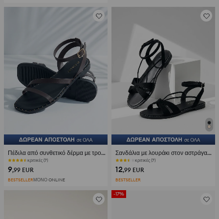
Πέδιλα από συνθετικό δέρμα με τρουκς και χρυσή αγκράφα
Σανδάλια με λουράκι στον αστράγαλο και φιόγκο
κριτικές (7)
κριτικές (7)
9
12
,99
EUR
,99
EUR
BESTSELLER
ΜΌΝΟ ONLINE
BESTSELLER
-17%