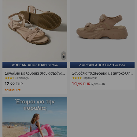
Σανδάλια με λουράκι στον αστράγαλο και φιόγκο
Σανδάλια πλατφόρμα με αυτοκόλλητο κλείσιμο
κριτικές (7)
κριτικές (21)
12
14
,99
EUR
,99
EUR
17,99
EUR
BESTSELLER