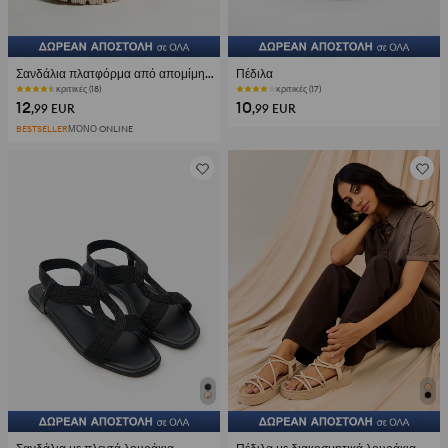
Σανδάλια πλατφόρμα από απομίμηση δέρματος
Πέδιλα
κριτικές (18)
κριτικές (17)
12
10
,99
EUR
,99
EUR
BESTSELLER
ΜΌΝΟ ONLINE