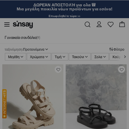
ΔΩΡΕΆΝ ΑΠΟΣΤΟΛΉ για ολα 🎒
Μια μεγάλη ποικιλία νέων προϊόντων για εσένα!
Επωφεληθείτε τώρα >>
Γυναικεία σανδάλια
(9)
ταξινόμηση
:
Προτεινόμενα
Φίλτρο
Μεγέθη
Χρώματα
Τιμή
Τακούνι
Σολα
Κούμπωμ