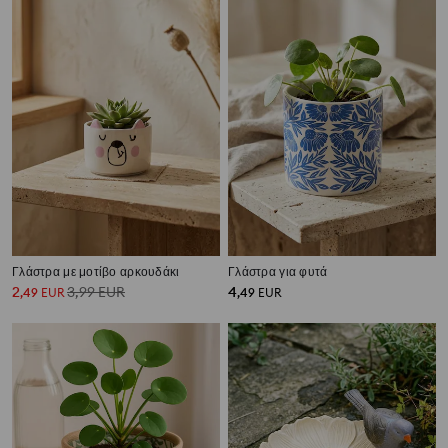
Γλάστρα με μοτίβο αρκουδάκι
Γλάστρα για φυτά
2
3,99
EUR
4
,
49
EUR
,
49
EUR