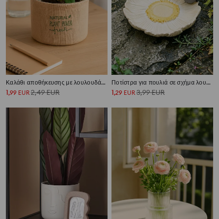
Καλάθι αποθήκευσης με λουλουδάτο μοτίβο
Ποτίστρα για πουλιά σε σχήμα λουλουδιού με φιγούρα πουλιού
1
2,49
EUR
1
3,99
EUR
,
99
EUR
,
29
EUR