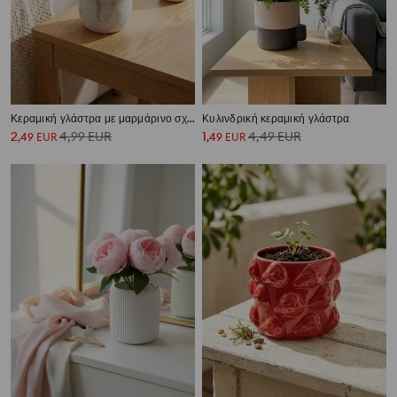
Κεραμική γλάστρα με μαρμάρινο σχέδιο
Κυλινδρική κεραμική γλάστρα
2
4,99
EUR
1
4,49
EUR
,
49
EUR
,
49
EUR