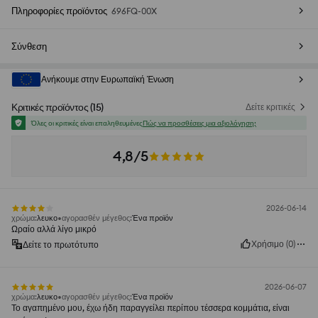
Πληροφορίες προϊόντος
696FQ-00X
Σύνθεση
Ανήκουμε στην Ευρωπαϊκή Ένωση
Κριτικές προϊόντος
(
15
)
Δείτε κριτικές
Όλες οι κριτικές είναι επαληθευμένες
Πώς να προσθέσεις μια αξιολόγηση;
4,8/5
2026-06-14
χρώμα
:
λευκο
αγορασθέν μέγεθος
:
Ένα προϊόν
Ωραίο αλλά λίγο μικρό
Χρήσιμο
(
0
)
Δείτε το πρωτότυπο
2026-06-07
χρώμα
:
λευκο
αγορασθέν μέγεθος
:
Ένα προϊόν
Το αγαπημένο μου, έχω ήδη παραγγείλει περίπου τέσσερα κομμάτια, είναι