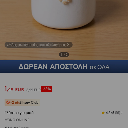
Δες φωτογραφίες από αξιολογήσεις
1
/
2
1
,
49
EUR
-63%
3
,
99
EUR
+2 pts
Sinsay Club
Γλάστρα για φυτά
4,8/5
(
15
)
ΜΌΝΟ ONLINE