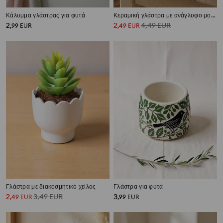
Κάλυμμα γλάστρας για φυτά
Κεραμική γλάστρα με ανάγλυφο μοτίβο
2
2
4,49
EUR
,
99
EUR
,
49
EUR
Γλάστρα με διακοσμητικό χείλος
Γλάστρα για φυτά
2
3,49
EUR
3
,
49
EUR
,
99
EUR