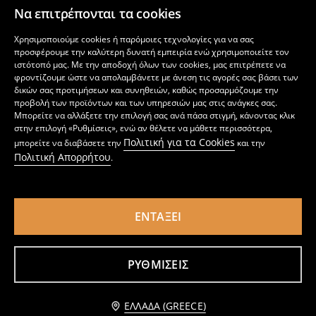
Να επιτρέπονται τα cookies
Χρησιμοποιούμε cookies ή παρόμοιες τεχνολογίες για να σας
προσφέρουμε την καλύτερη δυνατή εμπειρία ενώ χρησιμοποιείτε τον
ιστότοπό μας. Με την αποδοχή όλων των cookies, μας επιτρέπετε να
φροντίζουμε ώστε να απολαμβάνετε με άνεση τις αγορές σας βάσει των
δικών σας προτιμήσεων και συνηθειών, καθώς προσαρμόζουμε την
προβολή των προϊόντων και των υπηρεσιών μας στις ανάγκες σας.
Μπορείτε να αλλάξετε την επιλογή σας ανά πάσα στιγμή, κάνοντας κλικ
στην επιλογή «Ρυθμίσεις», ενώ αν θέλετε να μάθετε περισσότερα,
Πολιτική για τα Cookies
μπορείτε να διαβάσετε την
και την
Πολιτική Απορρήτου
.
ΕΝΤΆΞΕΙ
Κεραμική γλάστρα σε σχήμα γάτας
Κεραμιστή γλάστρα
9
4
,
99
EUR
,
49
EUR
ΡΥΘΜΊΣΕΙΣ
Προσθήκη στο καλάθι
ΕΛΛΆΔΑ (GREECE)
1,49 EUR