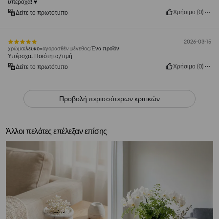
υπέροχα! ♥️
Χρήσιμο
(
0
)
Δείτε το πρωτότυπο
2026-03-15
χρώμα
:
λευκο
αγορασθέν μέγεθος
:
Ένα προϊόν
Υπέροχα. Ποιότητα/τιμή
Χρήσιμο
(
0
)
Δείτε το πρωτότυπο
Προβολή περισσότερων κριτικών
Άλλοι πελάτες επέλεξαν επίσης