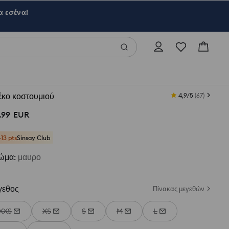
α εσένα!
έκο κοστουμιού
4,9/5
(
67
)
,
99
EUR
+13 pts
Sinsay Club
ώμα
:
μαυρο
γεθος
Πίνακας μεγεθών
XXS
XS
S
M
L