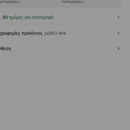
επτομέρειες >
Λεπτομέρειες >
30 ημέρες για επιστροφή
ηροφορίες προϊόντος
663EO-99X
νθεση