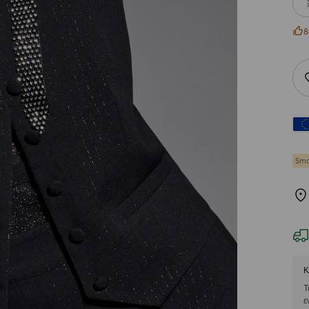
8
Sma
Κ
Τ
ε