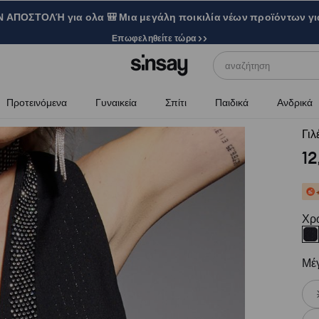
ΑΠΟΣΤΟΛΉ για ολα 🎒 Μια μεγάλη ποικιλία νέων προϊόντων γι
Επωφεληθείτε τώρα >>
αναζήτηση
Προτεινόμενα
Γυναικεία
Σπίτι
Παιδικά
Ανδρικά
Γιλ
12
Χρ
Μέ