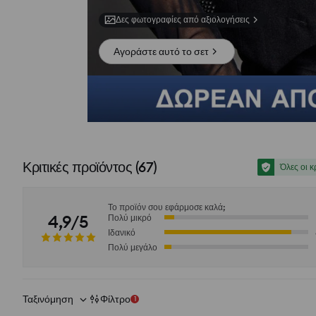
Δες φωτογραφίες από αξιολογήσεις
Αγοράστε αυτό το σετ
Κριτικές προϊόντος
(
67
)
Όλες οι κ
Το προϊόν σου εφάρμοσε καλά;
4,9/5
Πολύ μικρό
Ιδανικό
Πολύ μεγάλο
Ταξινόμηση
Φίλτρο
1