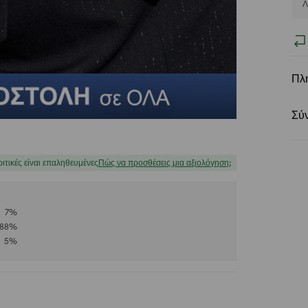
Λ
Πλ
Σύ
ριτικές είναι επαληθευμένες
Πώς να προσθέσεις μια αξιολόγηση;
7
%
88
%
5
%