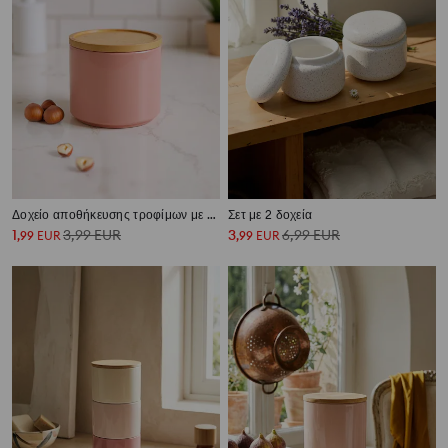
Δοχείο αποθήκευσης τροφίμων με καπάκι
Σετ με 2 δοχεία
1
3,99
EUR
3
6,99
EUR
,
99
EUR
,
99
EUR