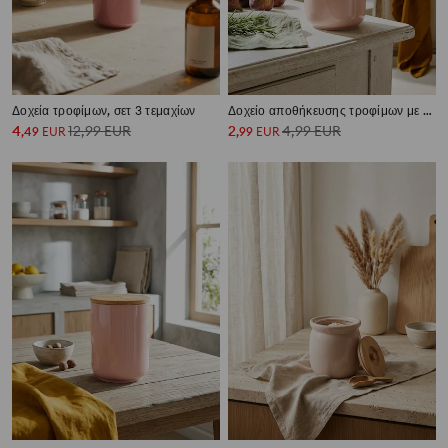
Δοχεία τροφίμων, σετ 3 τεμαχίων
Δοχείο αποθήκευσης τροφίμων με καπάκι
4
12,99
EUR
2
4,99
EUR
,
49
EUR
,
99
EUR