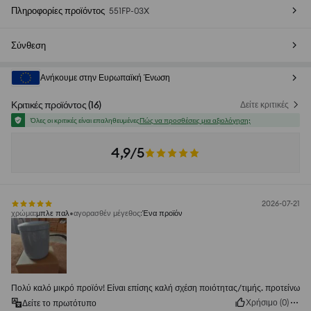
Πληροφορίες προϊόντος
551FP-03X
Σύνθεση
Ανήκουμε στην Ευρωπαϊκή Ένωση
Κριτικές προϊόντος
(
16
)
Δείτε κριτικές
Όλες οι κριτικές είναι επαληθευμένες
Πώς να προσθέσεις μια αξιολόγηση;
4,9/5
2026-07-21
χρώμα
:
μπλε παλ
αγορασθέν μέγεθος
:
Ένα προϊόν
Πολύ καλό μικρό προϊόν! Είναι επίσης καλή σχέση ποιότητας/τιμής. προτείνω
Χρήσιμο
(
0
)
Δείτε το πρωτότυπο