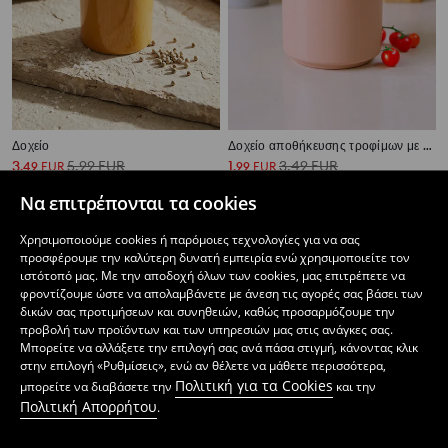
Δοχείο
Δοχείο αποθήκευσης τροφίμων με καπάκι
3
5,99
EUR
1
3,49
EUR
,
49
EUR
,
99
EUR
Να επιτρέπονται τα cookies
Χρησιμοποιούμε cookies ή παρόμοιες τεχνολογίες για να σας
προσφέρουμε την καλύτερη δυνατή εμπειρία ενώ χρησιμοποιείτε τον
ιστότοπό μας. Με την αποδοχή όλων των cookies, μας επιτρέπετε να
φροντίζουμε ώστε να απολαμβάνετε με άνεση τις αγορές σας βάσει των
δικών σας προτιμήσεων και συνηθειών, καθώς προσαρμόζουμε την
προβολή των προϊόντων και των υπηρεσιών μας στις ανάγκες σας.
Μπορείτε να αλλάξετε την επιλογή σας ανά πάσα στιγμή, κάνοντας κλικ
στην επιλογή «Ρυθμίσεις», ενώ αν θέλετε να μάθετε περισσότερα,
Πολιτική για τα Cookies
μπορείτε να διαβάσετε την
και την
Πολιτική Απορρήτου
.