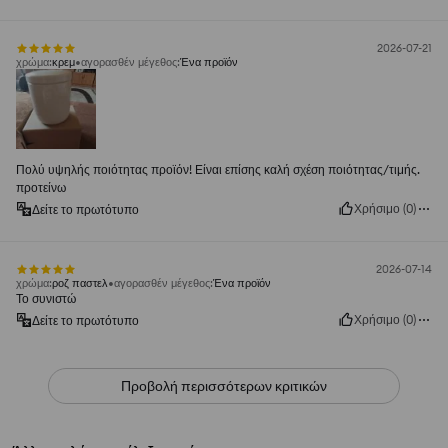
2026-07-21
χρώμα
:
κρεμ
αγορασθέν μέγεθος
:
Ένα προϊόν
Πολύ υψηλής ποιότητας προϊόν! Είναι επίσης καλή σχέση ποιότητας/τιμής.
προτείνω
Χρήσιμο
(
0
)
Δείτε το πρωτότυπο
2026-07-14
χρώμα
:
ροζ παστελ
αγορασθέν μέγεθος
:
Ένα προϊόν
Το συνιστώ
Χρήσιμο
(
0
)
Δείτε το πρωτότυπο
Προβολή περισσότερων κριτικών