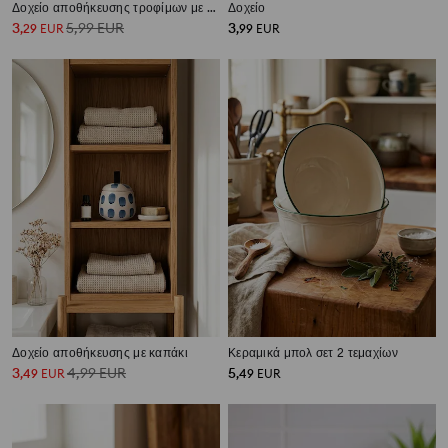
Δοχείο αποθήκευσης τροφίμων με καπάκι
Δοχείο
3
5,99
EUR
3
,
29
EUR
,
99
EUR
Δοχείο αποθήκευσης με καπάκι
Κεραμικά μπολ σετ 2 τεμαχίων
3
4,99
EUR
5
,
49
EUR
,
49
EUR