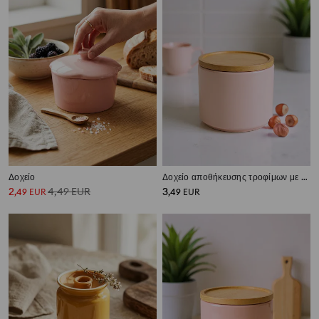
Δοχείο
Δοχείο αποθήκευσης τροφίμων με καπάκι
2
4,49
EUR
3
,
49
EUR
,
49
EUR