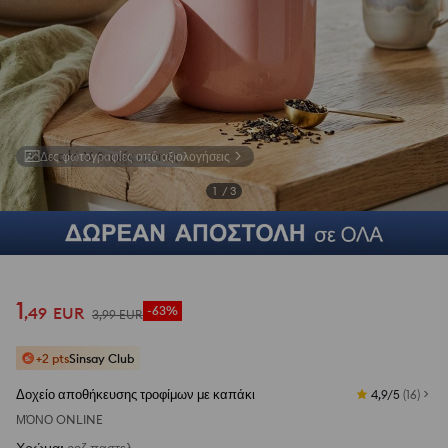
Δες φωτογραφίες από αξιολογήσεις
1
/
3
1
,
49
EUR
-63%
3
,
99
EUR
+2 pts
Sinsay Club
Δοχείο αποθήκευσης τροφίμων με καπάκι
4,9/5
(
16
)
ΜΌΝΟ ONLINE