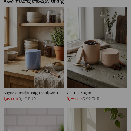
Άλλοι πελάτες επέλεξαν επίσης
Δοχείο αποθήκευσης τροφίμων με καπάκι
Σετ με 2 δοχεία
1
3,49
EUR
3
5,99
EUR
,
49
EUR
,
99
EUR