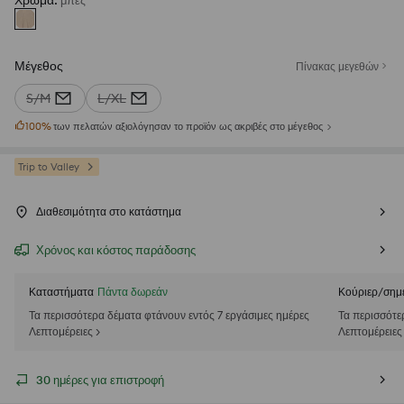
Χρώμα
:
μπεζ
Μέγεθος
Πίνακας μεγεθών
S/M
L/XL
100
%
των πελατών αξιολόγησαν το προϊόν ως ακριβές στο μέγεθος
Trip to Valley
Διαθεσιμότητα στο κατάστημα
Χρόνος και κόστος παράδοσης
Καταστήματα
Πάντα δωρεάν
Κούριερ/σημ
Τα περισσότερα δέματα φτάνουν εντός 7 εργάσιμες ημέρες
Τα περισσότε
Λεπτομέρειες >
Λεπτομέρειες
30 ημέρες για επιστροφή