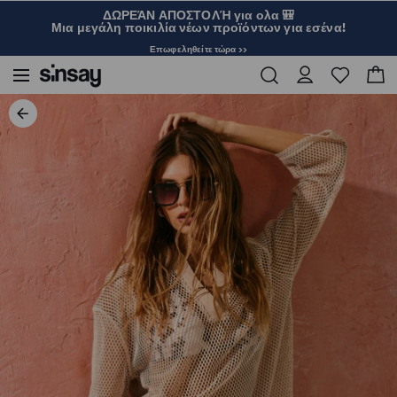
ΔΩΡΕΆΝ ΑΠΟΣΤΟΛΉ για ολα 🎒
Μια μεγάλη ποικιλία νέων προϊόντων για εσένα!
Επωφεληθείτε τώρα >>