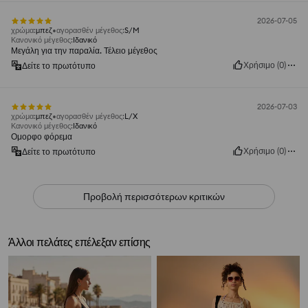
2026-07-05
χρώμα
:
μπεζ
αγορασθέν μέγεθος
:
S/M
Κανονικό μέγεθος
:
Ιδανικό
Μεγάλη για την παραλία. Τέλειο μέγεθος
Χρήσιμο
(
0
)
Δείτε το πρωτότυπο
2026-07-03
χρώμα
:
μπεζ
αγορασθέν μέγεθος
:
L/X
Κανονικό μέγεθος
:
Ιδανικό
Ομορφο φόρεμα
Χρήσιμο
(
0
)
Δείτε το πρωτότυπο
Προβολή περισσότερων κριτικών
Άλλοι πελάτες επέλεξαν επίσης