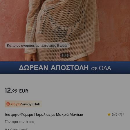
Κάποιος αγόρασε τις τελευταίες 8 ώρες
1
/
8
12
,
99
EUR
+13 pts
Sinsay Club
Διάτρητο Φόρεμα Παραλίας με Μακριά Μανίκια
5/5
(
7
)
Σύντομα κοντά σας