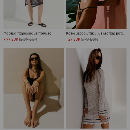
Φόρεμα παραλίας με πούλιες
Κάτω μέρος μπικίνι με λεοπάρ μοτίβο
7
12,99
EUR
1
5,99
EUR
,
99
EUR
,
29
EUR