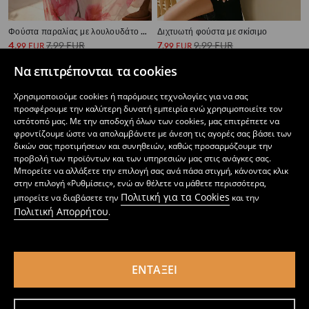
Φούστα παραλίας με λουλουδάτο σχέδιο
Διχτυωτή φούστα με σκίσιμο
4
7,99
EUR
7
9,99
EUR
,
99
EUR
,
99
EUR
Να επιτρέπονται τα cookies
Χρησιμοποιούμε cookies ή παρόμοιες τεχνολογίες για να σας
προσφέρουμε την καλύτερη δυνατή εμπειρία ενώ χρησιμοποιείτε τον
ιστότοπό μας. Με την αποδοχή όλων των cookies, μας επιτρέπετε να
φροντίζουμε ώστε να απολαμβάνετε με άνεση τις αγορές σας βάσει των
δικών σας προτιμήσεων και συνηθειών, καθώς προσαρμόζουμε την
προβολή των προϊόντων και των υπηρεσιών μας στις ανάγκες σας.
Μπορείτε να αλλάξετε την επιλογή σας ανά πάσα στιγμή, κάνοντας κλικ
στην επιλογή «Ρυθμίσεις», ενώ αν θέλετε να μάθετε περισσότερα,
Πολιτική για τα Cookies
μπορείτε να διαβάσετε την
και την
Πολιτική Απορρήτου
.
ΕΝΤΆΞΕΙ
Κασκόλ με δομημένο μοτίβο
Λεπτό Κασκόλ από Μαλακή Πλεκτή Ύφανση
3
3
,
49
EUR
,
49
EUR