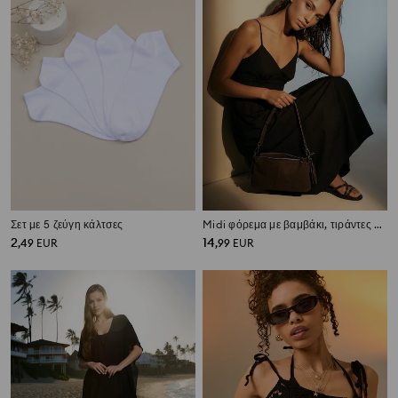
Σετ με 5 ζεύγη κάλτσες
Midi φόρεμα με βαμβάκι, τιράντες και σφηκοφωλιά στη μέση
2
14
,
49
EUR
,
99
EUR