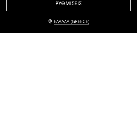
ΡΥΘΜΊΣΕΙΣ
Ειδοποίησέ με
ΕΛΛΆΔΑ (GREECE)
Φουλάρι με μεταλλική κλωστή
Τοπ με τιράντες και δαντελένιο τελείωμα
5
4
,
99
EUR
,
49
EUR