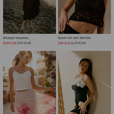
Φόρεμα παραλίας
Κροπ τοπ από δαντέλα
5
7,99
EUR
1
6,99
EUR
,
99
EUR
,
99
EUR