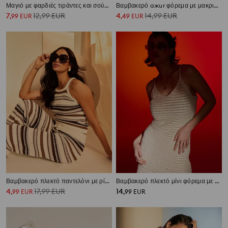
Μαγιό με φαρδιές τιράντες και σούρες
Βαμβακερό ажur φόρεμα με μακριά μανίκια
7
12,99
EUR
4
14,99
EUR
,
99
EUR
,
49
EUR
Βαμβακερό πλεκτό παντελόνι με ρίγες
Βαμβακερό πλεκτό μίνι φόρεμα με τιράντες
4
17,99
EUR
14
,
99
EUR
,
99
EUR