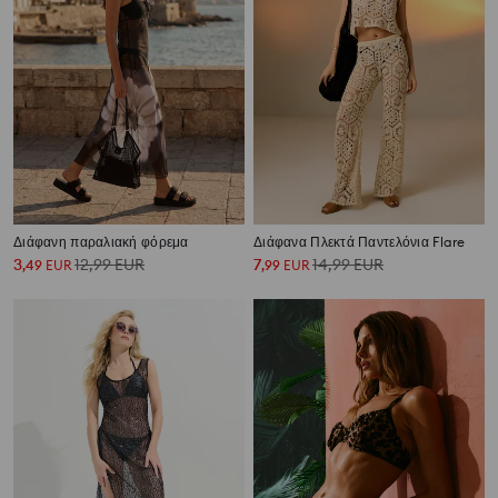
Διάφανη παραλιακή φόρεμα
Διάφανα Πλεκτά Παντελόνια Flare
3
12,99
EUR
7
14,99
EUR
,
49
EUR
,
99
EUR