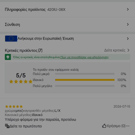
Πληροφορίες προϊόντος
420IU-08X
Σύνθεση
Ανήκουμε στην Ευρωπαϊκή Ένωση
Κριτικές προϊόντος
(
7
)
Δείτε κριτικές
Όλες οι κριτικές είναι επαληθευμένες
Πώς να προσθέσεις μια αξιολόγηση;
Το προϊόν σου εφάρμοσε καλά;
5/5
Πολύ μικρό
0
%
Ιδανικό
100
%
Πολύ μεγάλο
0
%
2026-07-15
χρώμα
:
μπεζ
αγορασθέν μέγεθος
:
L/X
Κανονικό μέγεθος
:
Ιδανικό
Υπέροχο φόρεμα για την παραλία, προτείνω
Χρήσιμο
(
0
)
Δείτε το πρωτότυπο