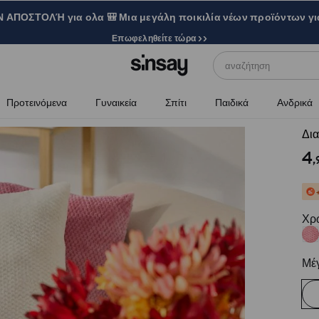
ΑΠΟΣΤΟΛΉ για ολα 🎒 Μια μεγάλη ποικιλία νέων προϊόντων γι
Επωφεληθείτε τώρα >>
αναζήτηση
Προτεινόμενα
Γυναικεία
Σπίτι
Παιδικά
Ανδρικά
Δια
4
,
Χρ
Μέ