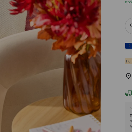
προ
Hom
Κ
Τ
ε
Λ