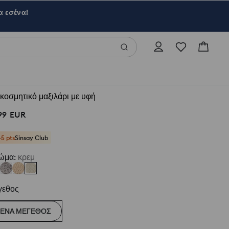
α εσένα!
κοσμητικό μαξιλάρι με υφή
99
EUR
+5 pts
Sinsay Club
ώμα
:
κρεμ
γεθος
ΈΝΑ ΜΈΓΕΘΟΣ