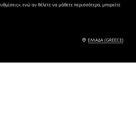
υθμίσεις», ενώ αν θέλετε να μάθετε περισσότερα, μπορείτε
ΕΛΛΆΔΑ (GREECE)