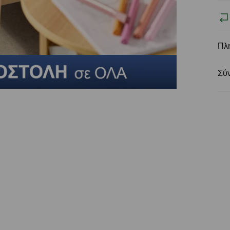
Πλ
Σύ