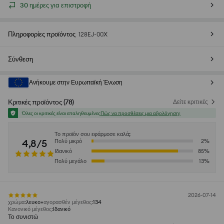
30 ημέρες για επιστροφή
Πληροφορίες προϊόντος
128EJ-00X
Σύνθεση
Ανήκουμε στην Ευρωπαϊκή Ένωση
Κριτικές προϊόντος
(
78
)
Δείτε κριτικές
Όλες οι κριτικές είναι επαληθευμένες
Πώς να προσθέσεις μια αξιολόγηση;
Το προϊόν σου εφάρμοσε καλά;
4,8/5
Πολύ μικρό
2
%
Ιδανικό
85
%
Πολύ μεγάλο
13
%
2026-07-14
χρώμα
:
λευκο
αγορασθέν μέγεθος
:
134
Κανονικό μέγεθος
:
Ιδανικό
Το συνιστώ