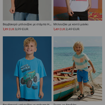
Βαμβακερό μπλουζάκι με στάμπα Hot Wheels
Μπλουζάκι με κοντό μανίκι
1
3,99
EUR
1
2,49
EUR
,
99
EUR
,
49
EUR
Βαμβακερό μπλουζάκι με στάμπα Hot Wheels
Σορτς με βαμβάκι