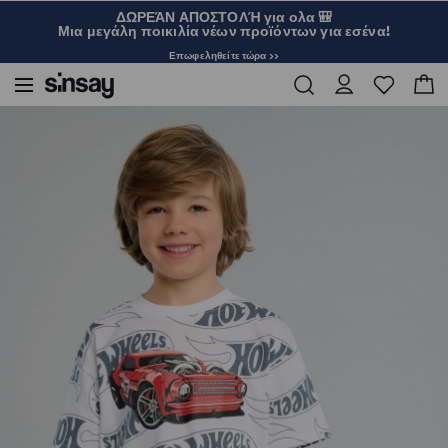
ΔΩΡΕΆΝ ΑΠΟΣΤΟΛΉ για ολα 🎒
Μια μεγάλη ποικιλία νέων προϊόντων για εσένα!
Επωφεληθείτε τώρα >>
Sinsay
Παιδικά
Αγόρι 3-10
Μπλούζα Hot Wheels