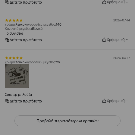
Χρήσιμο
(
0
)
Δείτε το πρωτότυπο
2026-07-14
χρώμα
:
λευκο
αγορασθέν μέγεθος
:
140
Κανονικό μέγεθος
:
Ιδανικό
Το συνιστώ
Χρήσιμο
(
0
)
Δείτε το πρωτότυπο
2026-06-17
χρώμα
:
λευκο
αγορασθέν μέγεθος
:
98
Σούπερ μπλούζα
Χρήσιμο
(
0
)
Δείτε το πρωτότυπο
Προβολή περισσότερων κριτικών