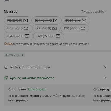
Μέγεθος
Πίνακας μεγεθών
98 (2-3 Χ)
104 (3-4 Χ)
110 (4-5 Χ)
116 (5-6 Χ)
122 (6-7 Χ)
128 (7-8 Χ)
134 (8-9 Χ)
140 (9-10 Χ)
85
%
των πελατών αξιολόγησαν το προϊόν ως ακριβές στο μέγεθος
Hot Wheels
Διαθεσιμότητα στο κατάστημα
Χρόνος και κόστος παράδοσης
Καταστήματα
Πάντα δωρεάν
Κούριερ/σημ
Τα περισσότερα δέματα φτάνουν εντός 7 εργάσιμες ημέρες
Τα περισσότε
Λεπτομέρειες >
Λεπτομέρειες