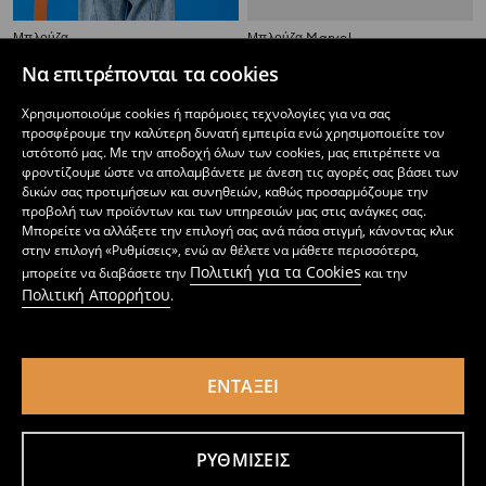
Μπλούζα
Μπλούζα Marvel
1
1,99
EUR
1
2,49
EUR
,
29
EUR
,
49
EUR
Να επιτρέπονται τα cookies
Χρησιμοποιούμε cookies ή παρόμοιες τεχνολογίες για να σας
προσφέρουμε την καλύτερη δυνατή εμπειρία ενώ χρησιμοποιείτε τον
ιστότοπό μας. Με την αποδοχή όλων των cookies, μας επιτρέπετε να
φροντίζουμε ώστε να απολαμβάνετε με άνεση τις αγορές σας βάσει των
δικών σας προτιμήσεων και συνηθειών, καθώς προσαρμόζουμε την
προβολή των προϊόντων και των υπηρεσιών μας στις ανάγκες σας.
Μπορείτε να αλλάξετε την επιλογή σας ανά πάσα στιγμή, κάνοντας κλικ
στην επιλογή «Ρυθμίσεις», ενώ αν θέλετε να μάθετε περισσότερα,
Πολιτική για τα Cookies
μπορείτε να διαβάσετε την
και την
Πολιτική Απορρήτου
.
ΕΝΤΆΞΕΙ
Μπλούζα
Μπλούζα Sonic the Hedgehog
1
1,99
EUR
1
1,99
EUR
,
29
EUR
,
29
EUR
ΡΥΘΜΊΣΕΙΣ