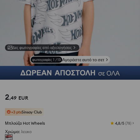
Δες φωτογραφίες από αξιολογήσεις
Αγοράστε αυτό το σετ
φωτογραφίες
1
/
13
2
,
49
EUR
+3 pts
Sinsay Club
Μπλούζα Hot Wheels
4,8/5
(
78
)
Χρώμα
:
λευκο