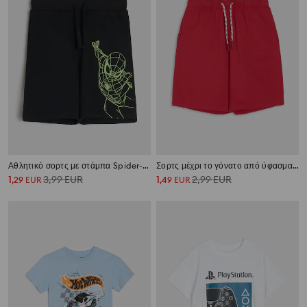
Αθλητικό σορτς με στάμπα Spider-Man
Σορτς μέχρι το γόνατο από ύφασμα French Terry
1
3,99
EUR
1
2,99
EUR
,
29
EUR
,
49
EUR