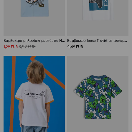
Βαμβακερό μπλουζάκι με στάμπα Hot Wheels
Βαμβακερό loose T-shirt με τύπωμα PlayStation
1
3,99
EUR
4
,
29
EUR
,
49
EUR