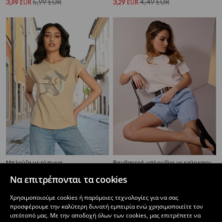
3
5,99
EUR
3
4,49
EUR
,
99
EUR
,
29
EUR
Μπλούζα με τύπωμα
Βαμβακερό μπλουζάκι με καλοκαιρινή στάμπα
1
2,99
EUR
1
5,99
EUR
,
99
EUR
,
99
EUR
Να επιτρέπονται τα cookies
Χρησιμοποιούμε cookies ή παρόμοιες τεχνολογίες για να σας
προσφέρουμε την καλύτερη δυνατή εμπειρία ενώ χρησιμοποιείτε τον
ιστότοπό μας. Με την αποδοχή όλων των cookies, μας επιτρέπετε να