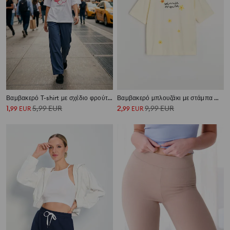
Βαμβακερό T-shirt με σχέδιο φρούτων
Βαμβακερό μπλουζάκι με στάμπα Minnie Mouse
1
5,99
EUR
2
9,99
EUR
,
99
EUR
,
99
EUR