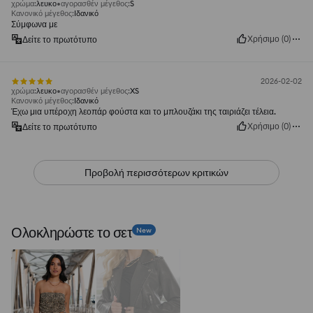
χρώμα
:
λευκο
αγορασθέν μέγεθος
:
S
Κανονικό μέγεθος
:
Ιδανικό
Σύμφωνα με
Χρήσιμο
(
0
)
Δείτε το πρωτότυπο
2026-02-02
χρώμα
:
λευκο
αγορασθέν μέγεθος
:
XS
Κανονικό μέγεθος
:
Ιδανικό
Έχω μια υπέροχη λεοπάρ φούστα και το μπλουζάκι της ταιριάζει τέλεια.
Χρήσιμο
(
0
)
Δείτε το πρωτότυπο
Προβολή περισσότερων κριτικών
Ολοκληρώστε το σετ
New