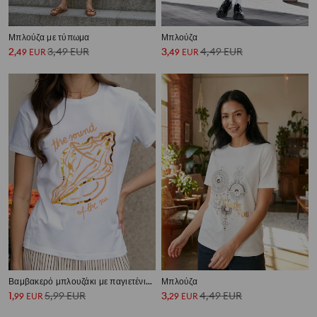
Μπλούζα με τύπωμα
Μπλούζα
2
3,49
EUR
3
4,49
EUR
,
49
EUR
,
49
EUR
Βαμβακερό μπλουζάκι με παγιετένια διακόσμηση
Μπλούζα
1
5,99
EUR
3
4,49
EUR
,
99
EUR
,
29
EUR