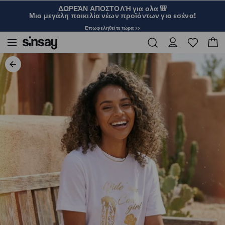
ΔΩΡΕΆΝ ΑΠΟΣΤΟΛΉ για ολα 🎒
Μια μεγάλη ποικιλία νέων προϊόντων για εσένα!
Επωφεληθείτε τώρα >>