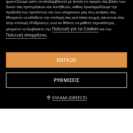
φροντίζουμε ώστε να απολαμβάνετε με άνεση τις αγορές σας βάσει των
δικών σας προτιμήσεων και συνηθειών, καθώς προσαρμόζουμε την
προβολή των προϊόντων και των υπηρεσιών μας στις ανάγκες σας.
Μπορείτε να αλλάξετε την επιλογή σας ανά πάσα στιγμή, κάνοντας κλικ
στην επιλογή «Ρυθμίσεις», ενώ αν θέλετε να μάθετε περισσότερα,
Πολιτική για τα Cookies
μπορείτε να διαβάσετε την
και την
Πολιτική Απορρήτου
.
ΕΝΤΆΞΕΙ
Μπλούζα με διακοσμητικό σχέδιο
Μπλούζα
4
5,99
EUR
1
1,99
EUR
,
99
EUR
,
49
EUR
ΡΥΘΜΊΣΕΙΣ
Προσθήκη στο καλάθι
ΕΛΛΆΔΑ (GREECE)
3,29 EUR