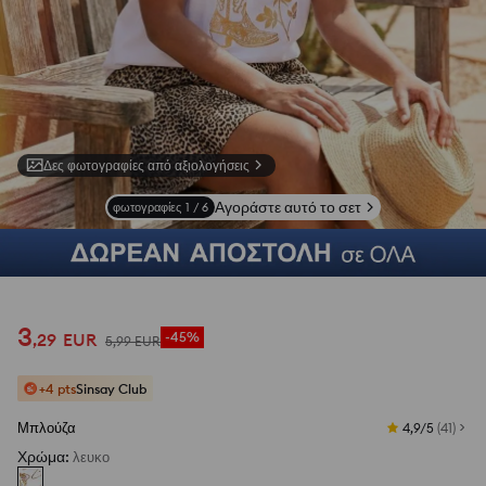
Δες φωτογραφίες από αξιολογήσεις
Αγοράστε αυτό το σετ
φωτογραφίες
1
/
6
3
,
29
EUR
-45%
5
,
99
EUR
+4 pts
Sinsay Club
Μπλούζα
4,9/5
(
41
)
Χρώμα
:
λευκο