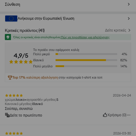
Σύνθεση
Ανήκουμε στην Ευρωπαϊκή Ένωση
Κριτικές προϊόντος
(
41
)
Δείτε κριτικές
Όλες οι κριτικές είναι επαληθευμένες
Πώς να προσθέσεις μια αξιολόγηση;
Το προϊόν σου εφάρμοσε καλά;
4,9/5
Πολύ μικρό
4
%
Ιδανικό
82
%
Πολύ μεγάλο
14
%
Top 17% καλύτερη αξιολόγηση
στην κατηγορία t-shirt και τοπ
2026-04-24
χρώμα
:
λευκο
αγορασθέν μέγεθος
:
S
Κανονικό μέγεθος
:
Ιδανικό
Σούπερ, συνιστώ
Χρήσιμο
(
0
)
Δείτε το πρωτότυπο
2026-03-30