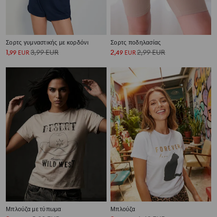
Σορτς γυμναστικής με κορδόνι
Σορτς ποδηλασίας
1
3,99
EUR
2
2,99
EUR
,
99
EUR
,
49
EUR
Μπλούζα με τύπωμα
Μπλούζα