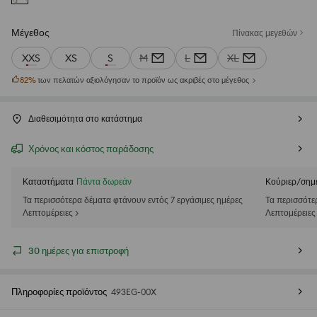
Μέγεθος
Πίνακας μεγεθών
XXS
XS
S
M
L
XL
82
%
των πελατών αξιολόγησαν το προϊόν ως ακριβές στο μέγεθος
Διαθεσιμότητα στο κατάστημα
Χρόνος και κόστος παράδοσης
Καταστήματα
Πάντα δωρεάν
Κούριερ/σημ
Τα περισσότερα δέματα φτάνουν εντός 7 εργάσιμες ημέρες
Τα περισσότε
Λεπτομέρειες >
Λεπτομέρειες
30 ημέρες για επιστροφή
Πληροφορίες προϊόντος
493EG-00X